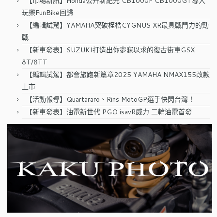
【市場新訊】Honda公升新紀元 CB1000F CB1000GT導入
玩樂FunBike回歸
【編輯試駕】YAMAHA突破桎梏CYGNUS XR最具戰鬥力的勁
戰
【新車發表】SUZUKI打造出你夢寐以求的復古街車GSX
8T/8TT
【編輯試駕】都會旅跑新篇章2025 YAMAHA NMAX155改款
上市
【活動報導】Quartararo、Rins MotoGP選手快閃台灣！
【新車發表】油電新世代 PGO isavR威力 二輪油電首發