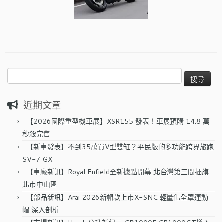
搜
尋
關
近期文章
鍵
字:
【2026國際重型機車展】XSR155 發表！車展預購 14.8 萬
秒殺完售
【新車發表】不到35萬買V型雙缸？平民版的多功能跨界旅跑
SV-7 GX
【車廠新訊】Royal Enfield全新據點開幕 北台灣第三間插旗
北市中山區
【部品新訊】Arai 2026新帽款上市X-SNC 輕量化全罩運動
帽 深入剖析