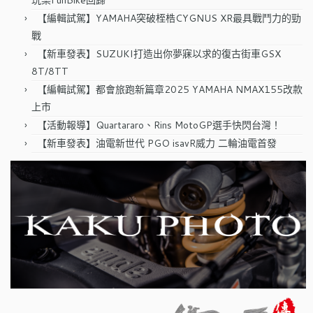
玩樂FunBike回歸
【編輯試駕】YAMAHA突破桎梏CYGNUS XR最具戰鬥力的勁
戰
【新車發表】SUZUKI打造出你夢寐以求的復古街車GSX
8T/8TT
【編輯試駕】都會旅跑新篇章2025 YAMAHA NMAX155改款
上市
【活動報導】Quartararo、Rins MotoGP選手快閃台灣！
【新車發表】油電新世代 PGO isavR威力 二輪油電首發