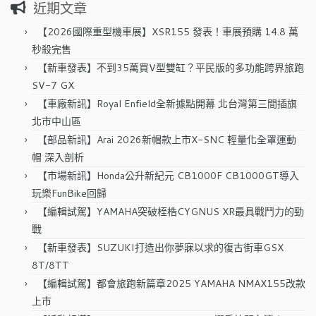
近期文章
鍵
字:
【2026國際重型機車展】XSR155 發表！車展預購 14.8 萬
秒殺完售
【新車發表】不到35萬買V型雙缸？平民版的多功能跨界旅跑
SV-7 GX
【車廠新訊】Royal Enfield全新據點開幕 北台灣第三間插旗
北市中山區
【部品新訊】Arai 2026新帽款上市X-SNC 輕量化全罩運動
帽 深入剖析
【市場新訊】Honda公升新紀元 CB1000F CB1000GT導入
玩樂FunBike回歸
【編輯試駕】YAMAHA突破桎梏CYGNUS XR最具戰鬥力的勁
戰
【新車發表】SUZUKI打造出你夢寐以求的復古街車GSX
8T/8TT
【編輯試駕】都會旅跑新篇章2025 YAMAHA NMAX155改款
上市