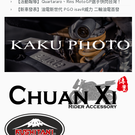
【活動報導】Quartararo、Rins MotoGP選手快閃台灣！
【新車發表】油電新世代 PGO isavR威力 二輪油電首發