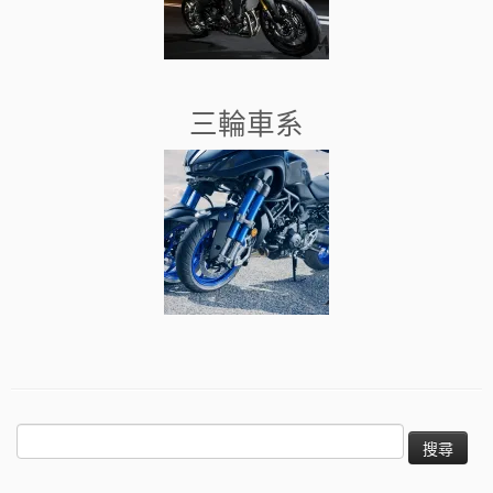
三輪車系
搜
尋
關