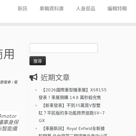
新訊
車輛資料庫
人身部品
編輯特輯
搜
商用
尋
關
鍵
字:
近期文章
智慧電車
/
電
【2026國際重型機車展】XSR155
發表！車展預購 14.8 萬秒殺完售
【新車發表】不到35萬買V型雙
缸？平民版的多功能跨界旅跑SV-7
otor
GX
讓車身保
5智能儀
【車廠新訊】Royal Enfield全新據