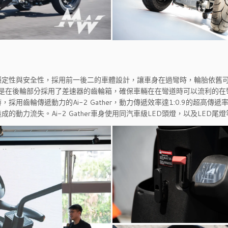
穩定性與安全性，採用前一後二的車體設計，讓車身在過彎時，輪胎依舊
色的就是在後輪部分採用了差速器的齒輪箱，確保車輛在在彎道時可以流利的
齒輪傳遞動力的Ai-2 Gather，動力傳遞效率達1:0.9的超高傳遞
力流失。Ai-2 Gather車身使用同汽車級LED頭燈，以及LED尾燈