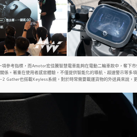
是一項參考指標，而Amotor宏佳騰智慧電車能夠在電動二輪車款中，奪下
分的關係。著重在使用者感官體驗，不僅提供智能化的導航、超速警示等多
時Ai-2 Gather也搭載Keyless系統，對於時常需要載運貨物的外送員來說