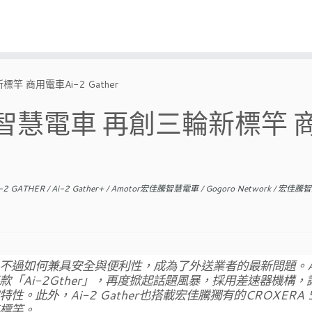
 商用電車Ai-2 Gather
R智慧電車 再創三輪新標竿 
-2 GATHER
/
Ai-2 Gather+
/
Amotor宏佳騰智慧電車
/
Gogoro Network
/
宏佳騰
過如何兼具安全與便利性，成為了外送業者的最新問題。Am
「Ai-2Gther」，再度掀起話題風暴，採用差速器機構，
此外，Ai-2 Gather也搭載宏佳騰獨有的CROXERA 
標竿。