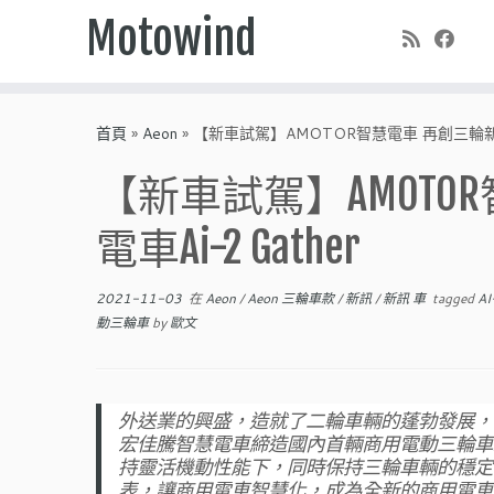
Motowind
Skip
to
首頁
»
Aeon
»
【新車試駕】AMOTOR智慧電車 再創三輪新標竿
content
【新車試駕】AMOTO
電車Ai-2 Gather
2021-11-03
在
Aeon
/
Aeon 三輪車款
/
新訊
/
新訊 車
tagged
AI
動三輪車
by
歐文
外送業的興盛，造就了二輪車輛的蓬勃發展，不
宏佳騰智慧電車締造國內首輛商用電動三輪車款
持靈活機動性能下，同時保持三輪車輛的穩定特性。
表，讓商用電車智慧化，成為全新的商用電車