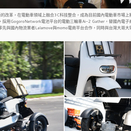
的改革，在電動車領域上融合3C科技整合，成為目前國內電動車市場上
GogoroNetwork電池平台的電動三輪車Ai-2 Gather，替國內電
率先與國內物流業者Lalamove與momo電商平台合作，同時與台灣大哥