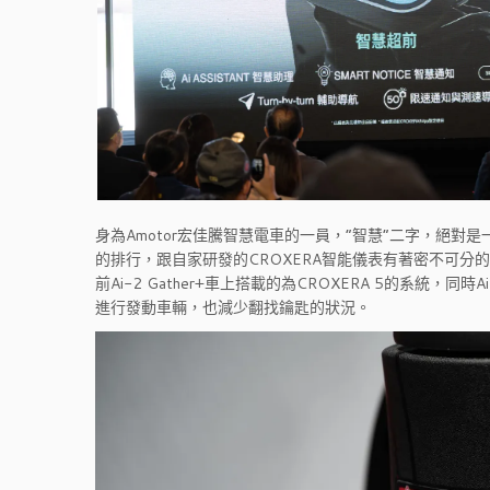
身為Amotor宏佳騰智慧電車的一員，“智慧”二字，絕對
的排行，跟自家研發的CROXERA智能儀表有著密不可
前Ai-2 Gather+車上搭載的為CROXERA 5的系統，同
進行發動車輛，也減少翻找鑰匙的狀況。