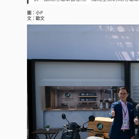
圖：小P
文：歐文