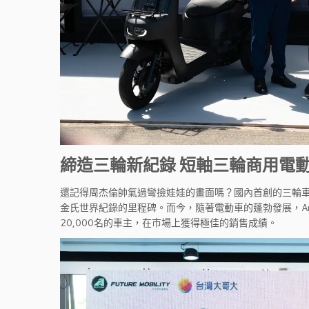
締造三輪新紀錄 短軸三輪商用電
還記得周杰倫帥氣過彎撿娃娃的畫面嗎？國內首創的三輪車
金氏世界紀錄的里程碑。而今，隨著電動車的蓬勃發展，Am
20,000名的車主，在市場上獲得極佳的銷售成績。