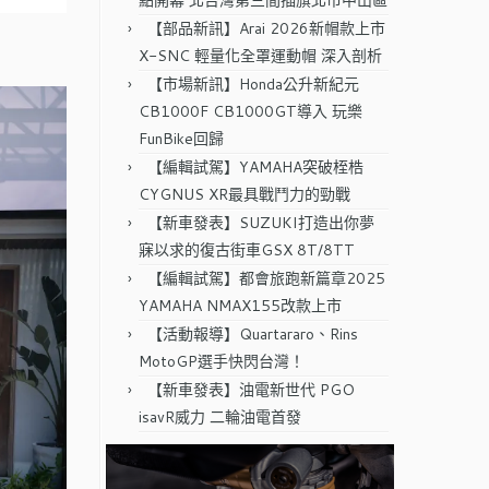
點開幕 北台灣第三間插旗北市中山區
【部品新訊】Arai 2026新帽款上市
X-SNC 輕量化全罩運動帽 深入剖析
【市場新訊】Honda公升新紀元
CB1000F CB1000GT導入 玩樂
FunBike回歸
【編輯試駕】YAMAHA突破桎梏
CYGNUS XR最具戰鬥力的勁戰
【新車發表】SUZUKI打造出你夢
寐以求的復古街車GSX 8T/8TT
【編輯試駕】都會旅跑新篇章2025
YAMAHA NMAX155改款上市
【活動報導】Quartararo、Rins
MotoGP選手快閃台灣！
【新車發表】油電新世代 PGO
isavR威力 二輪油電首發