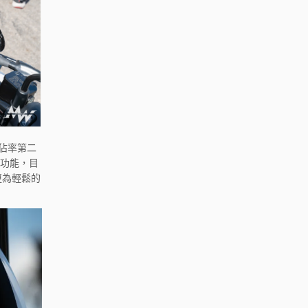
市佔率第二
項功能，目
，更為輕鬆的