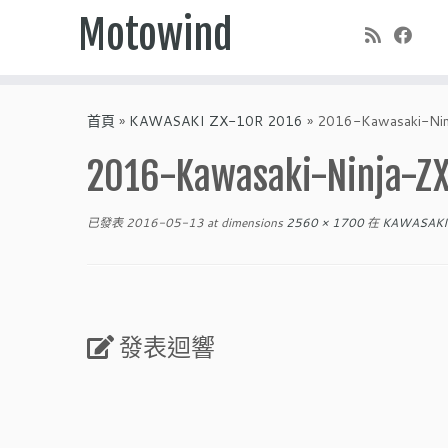
Motowind
Skip
to
首頁
»
KAWASAKI ZX-10R 2016
»
2016-Kawasaki-Ni
content
2016-Kawasaki-Ninja-Z
已發表
2016-05-13
at dimensions
2560 × 1700
在
KAWASAKI 
發表迴響