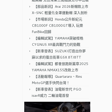
點開幕 北台灣第三間插旗北市中山區
【部品新訊】Arai 2026新帽款上市
X-SNC 輕量化全罩運動帽 深入剖析
【市場新訊】Honda公升新紀元
CB1000F CB1000GT導入 玩樂
FunBike回歸
【編輯試駕】YAMAHA突破桎梏
CYGNUS XR最具戰鬥力的勁戰
【新車發表】SUZUKI打造出你夢
寐以求的復古街車GSX 8T/8TT
【編輯試駕】都會旅跑新篇章2025
YAMAHA NMAX155改款上市
【活動報導】Quartararo、Rins
MotoGP選手快閃台灣！
【新車發表】油電新世代 PGO
isavR威力 二輪油電首發