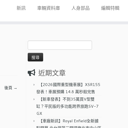
新訊
車輛資料庫
人身部品
編輯特輯
搜
尋
關
鍵
字:
近期文章
【2026國際重型機車展】XSR155
後頁 →
發表！車展預購 14.8 萬秒殺完售
【新車發表】不到35萬買V型雙
缸？平民版的多功能跨界旅跑SV-7
GX
【車廠新訊】Royal Enfield全新據