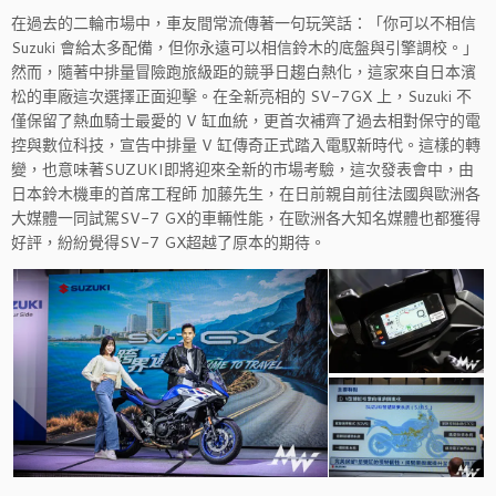
在過去的二輪市場中，車友間常流傳著一句玩笑話：「你可以不相信
Suzuki 會給太多配備，但你永遠可以相信鈴木的底盤與引擎調校。」
然而，隨著中排量冒險跑旅級距的競爭日趨白熱化，這家來自日本濱
松的車廠這次選擇正面迎擊。在全新亮相的 SV-7GX 上，Suzuki 不
僅保留了熱血騎士最愛的 V 缸血統，更首次補齊了過去相對保守的電
控與數位科技，宣告中排量 V 缸傳奇正式踏入電馭新時代。這樣的轉
變，也意味著SUZUKI即將迎來全新的市場考驗，這次發表會中，由
日本鈴木機車的首席工程師 加藤先生，在日前親自前往法國與歐洲各
大媒體一同試駕SV-7 GX的車輛性能，在歐洲各大知名媒體也都獲得
好評，紛紛覺得SV-7 GX超越了原本的期待。