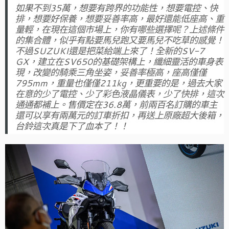
如果不到35萬，想要有跨界的功能性，想要電控、快
排，想要好保養，想要妥善率高，最好還能低座高、重
量輕，在現在這個市場上，你有哪些選擇呢？上述條件
的集合體，似乎有點要馬兒跑又要馬兒不吃草的感覺！
不過SUZUKI還是把菜給端上來了！全新的SV-7
GX，建立在SV650的基礎架構上，纖細靈活的車身表
現，改變的騎乘三角坐姿，妥善率極高，座高僅僅
795mm，重量也僅僅211kg，更重要的是，過去大家
在意的少了電控、少了彩色液晶儀表，少了快排，這次
通通都補上。售價定在36.8萬，前兩百名訂購的車主
還可以享有兩萬元的訂車折扣，再送上原廠超大後箱，
台鈴這次真是下了血本了！！