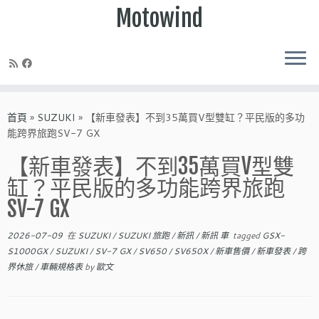
Motowind
Skip
to
首頁
»
SUZUKI
»
【新車發表】不到35萬買V型雙缸？平民版的多功
content
能跨界旅跑SV-7 GX
【新車發表】不到35萬買V型雙
缸？平民版的多功能跨界旅跑
SV-7 GX
2026-07-09
在
SUZUKI
/
SUZUKI 旅跑
/
新訊
/
新訊 車
tagged
GSX-
S1000GX
/
SUZUKI
/
SV-7 GX
/
SV650
/
SV650X
/
新車售價
/
新車發表
/
跨
界休旅
/
車輛規格表
by
歐文