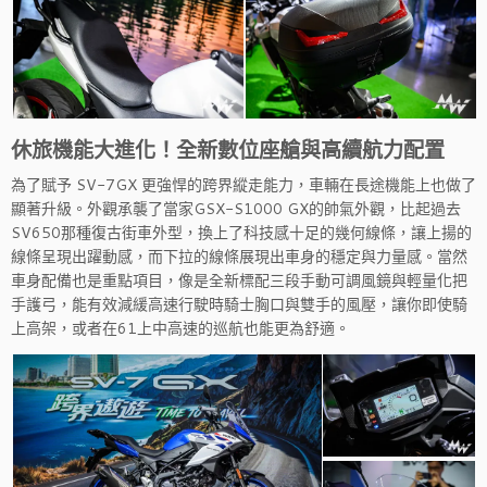
休旅機能大進化！全新數位座艙與高續航力配置
為了賦予 SV-7GX 更強悍的跨界縱走能力，車輛在長途機能上也做了
顯著升級。外觀承襲了當家GSX-S1000 GX的帥氣外觀，比起過去
SV650那種復古街車外型，換上了科技感十足的幾何線條，讓上揚的
線條呈現出躍動感，而下拉的線條展現出車身的穩定與力量感。當然
車身配備也是重點項目，像是全新標配三段手動可調風鏡與輕量化把
手護弓，能有效減緩高速行駛時騎士胸口與雙手的風壓，讓你即使騎
上高架，或者在61上中高速的巡航也能更為舒適。