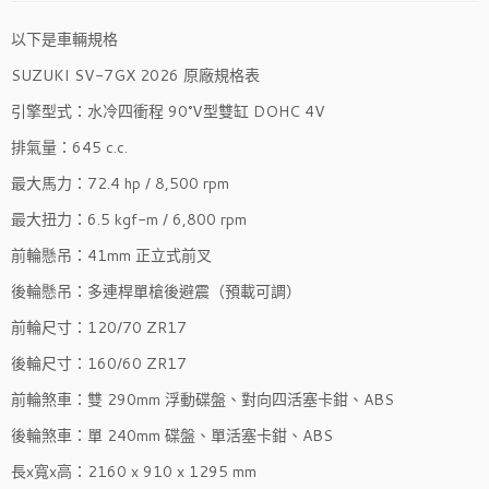
以下是車輛規格
SUZUKI SV-7GX 2026 原廠規格表
引擎型式：水冷四衝程 90°V型雙缸 DOHC 4V
排氣量：645 c.c.
最大馬力：72.4 hp / 8,500 rpm
最大扭力：6.5 kgf-m / 6,800 rpm
前輪懸吊：41mm 正立式前叉
後輪懸吊：多連桿單槍後避震（預載可調）
前輪尺寸：120/70 ZR17
後輪尺寸：160/60 ZR17
前輪煞車：雙 290mm 浮動碟盤、對向四活塞卡鉗、ABS
後輪煞車：單 240mm 碟盤、單活塞卡鉗、ABS
長x寬x高：2160 x 910 x 1295 mm