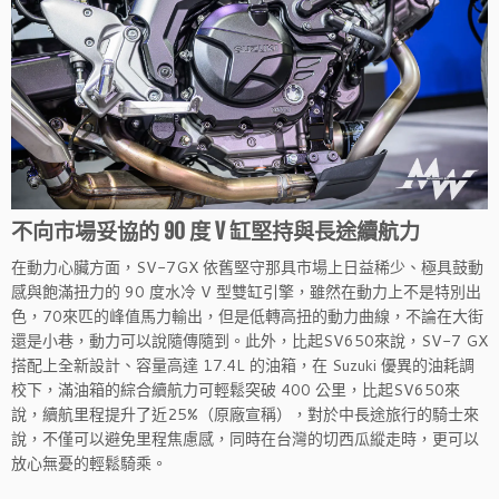
不向市場妥協的 90 度 V 缸堅持與長途續航力
在動力心臟方面，SV-7GX 依舊堅守那具市場上日益稀少、極具鼓動
感與飽滿扭力的 90 度水冷 V 型雙缸引擎，雖然在動力上不是特別出
色，70來匹的峰值馬力輸出，但是低轉高扭的動力曲線，不論在大街
還是小巷，動力可以說隨傳隨到。此外，比起SV650來說，SV-7 GX
搭配上全新設計、容量高達 17.4L 的油箱，在 Suzuki 優異的油耗調
校下，滿油箱的綜合續航力可輕鬆突破 400 公里，比起SV650來
說，續航里程提升了近25%（原廠宣稱），對於中長途旅行的騎士來
說，不僅可以避免里程焦慮感，同時在台灣的切西瓜縱走時，更可以
放心無憂的輕鬆騎乘。