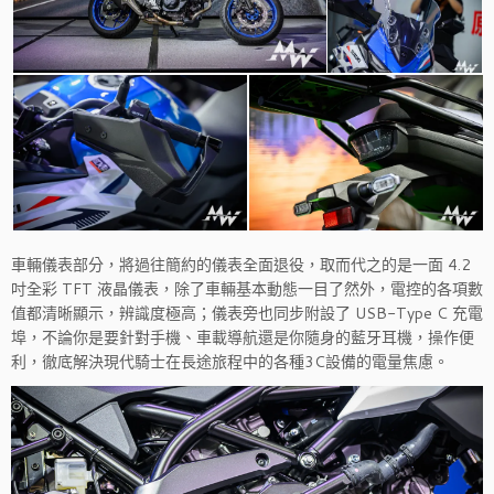
車輛儀表部分，將過往簡約的儀表全面退役，取而代之的是一面 4.2
吋全彩 TFT 液晶儀表，除了車輛基本動態一目了然外，電控的各項數
值都清晰顯示，辨識度極高；儀表旁也同步附設了 USB-Type C 充電
埠，不論你是要針對手機、車載導航還是你隨身的藍牙耳機，操作便
利，徹底解決現代騎士在長途旅程中的各種3C設備的電量焦慮。