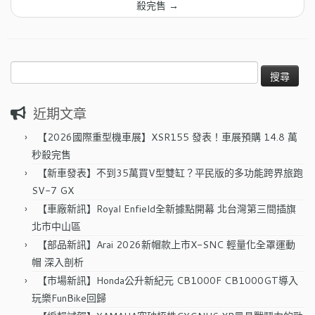
殺完售
→
搜
尋
關
近期文章
鍵
字:
【2026國際重型機車展】XSR155 發表！車展預購 14.8 萬
秒殺完售
【新車發表】不到35萬買V型雙缸？平民版的多功能跨界旅跑
SV-7 GX
【車廠新訊】Royal Enfield全新據點開幕 北台灣第三間插旗
北市中山區
【部品新訊】Arai 2026新帽款上市X-SNC 輕量化全罩運動
帽 深入剖析
【市場新訊】Honda公升新紀元 CB1000F CB1000GT導入
玩樂FunBike回歸