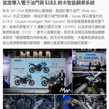
首度導入電子油門與 S.I.R.S. 鈴木智能騎乘系統
本次 SV-7GX 改款的核心重頭戲，莫過於電子油門（Ride-by-
Wire）的正式進駐。得益於電子油門的架構，Suzuki 得以將強大的
S.I.R.S.（Suzuki Intelligent Ride System）鈴木智能騎乘系統完整下
放。系統內部整合了 3 種動力模式可調（SDMS）以及多段可調的循
跡控制系統（TCS）。更令人振奮的是，原本多出現在高階或純運動
車款的「進退檔雙向快排系統」這次也列為標配，大幅降低長途巡航
或山道頻繁換檔的疲勞感，讓騎士能更專注於路線的掌握。