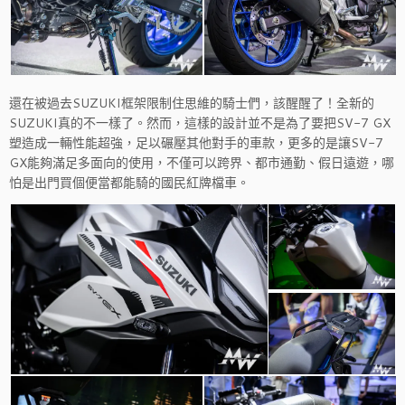
還在被過去SUZUKI框架限制住思維的騎士們，該醒醒了！全新的
SUZUKI真的不一樣了。然而，這樣的設計並不是為了要把SV-7 GX
塑造成一輛性能超強，足以碾壓其他對手的車款，更多的是讓SV-7
GX能夠滿足多面向的使用，不僅可以跨界、都市通勤、假日遠遊，哪
怕是出門買個便當都能騎的國民紅牌檔車。