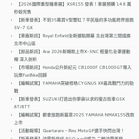
字:
【2026國際重型機車展】XSR155 發表！車展預購 14.8 萬
秒殺完售
【新車發表】不到35萬買V型雙缸？平民版的多功能跨界旅跑
SV-7 GX
【車廠新訊】Royal Enfield全新據點開幕 北台灣第三間插旗
北市中山區
【部品新訊】Arai 2026新帽款上市X-SNC 輕量化全罩運動
帽 深入剖析
【市場新訊】Honda公升新紀元 CB1000F CB1000GT導入
玩樂FunBike回歸
【編輯試駕】YAMAHA突破桎梏CYGNUS XR最具戰鬥力的勁
戰
【新車發表】SUZUKI打造出你夢寐以求的復古街車GSX
8T/8TT
【編輯試駕】都會旅跑新篇章2025 YAMAHA NMAX155改款
上市
【活動報導】Quartararo、Rins MotoGP選手快閃台灣！
【新車發表】油電新世代 PGO isavR威力 二輪油電首發