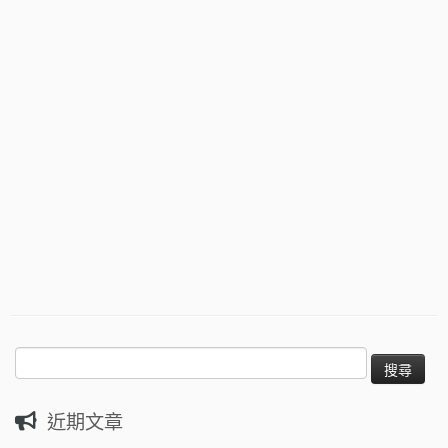
搜
尋
關
近期文章
鍵
字: