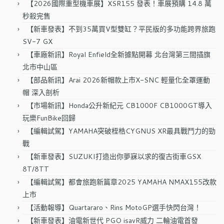
【2026國際重型機車展】XSR155 發表！車展預購 14.8 萬
秒殺完售
【新車發表】不到35萬買V型雙缸？平民版的多功能跨界旅跑
SV-7 GX
【車廠新訊】Royal Enfield全新據點開幕 北台灣第三間插旗
北市中山區
【部品新訊】Arai 2026新帽款上市X-SNC 輕量化全罩運動
帽 深入剖析
【市場新訊】Honda公升新紀元 CB1000F CB1000GT導入
玩樂FunBike回歸
【編輯試駕】YAMAHA突破桎梏CYGNUS XR最具戰鬥力的勁
戰
【新車發表】SUZUKI打造出你夢寐以求的復古街車GSX
8T/8TT
【編輯試駕】都會旅跑新篇章2025 YAMAHA NMAX155改款
上市
【活動報導】Quartararo、Rins MotoGP選手快閃台灣！
【新車發表】油電新世代 PGO isavR威力 二輪油電首發