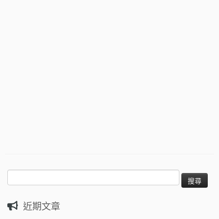
搜
尋
關
近期文章
鍵
字: