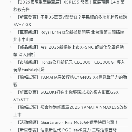
【2026國際重型機車展】XSR155 發表！車展預購 14.8 萬
秒殺完售
【新車發表】不到35萬買V型雙缸？平民版的多功能跨界旅跑
SV-7 GX
【車廠新訊】Royal Enfield全新據點開幕 北台灣第三間插旗
北市中山區
【部品新訊】Arai 2026新帽款上市X-SNC 輕量化全罩運動
帽 深入剖析
【市場新訊】Honda公升新紀元 CB1000F CB1000GT導入
玩樂FunBike回歸
【編輯試駕】YAMAHA突破桎梏CYGNUS XR最具戰鬥力的勁
戰
【新車發表】SUZUKI打造出你夢寐以求的復古街車GSX
8T/8TT
【編輯試駕】都會旅跑新篇章2025 YAMAHA NMAX155改款
上市
【活動報導】Quartararo、Rins MotoGP選手快閃台灣！
【新車發表】油電新世代 PGO isavR威力 二輪油電首發