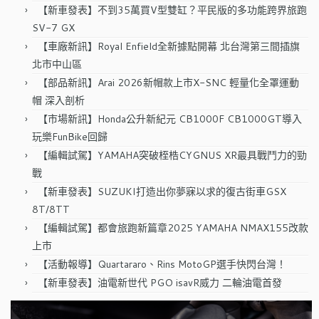
【新車發表】不到35萬買V型雙缸？平民版的多功能跨界旅跑
SV-7 GX
【車廠新訊】Royal Enfield全新據點開幕 北台灣第三間插旗
北市中山區
【部品新訊】Arai 2026新帽款上市X-SNC 輕量化全罩運動
帽 深入剖析
【市場新訊】Honda公升新紀元 CB1000F CB1000GT導入
玩樂FunBike回歸
【編輯試駕】YAMAHA突破桎梏CYGNUS XR最具戰鬥力的勁
戰
【新車發表】SUZUKI打造出你夢寐以求的復古街車GSX
8T/8TT
【編輯試駕】都會旅跑新篇章2025 YAMAHA NMAX155改款
上市
【活動報導】Quartararo、Rins MotoGP選手快閃台灣！
【新車發表】油電新世代 PGO isavR威力 二輪油電首發