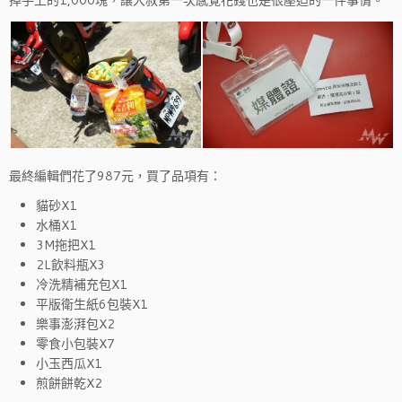
掉手上的1,000塊，讓大叔第一次感覺花錢也是很壓迫的一件事情。
最終編輯們花了987元，買了品項有：
貓砂X1
水桶X1
3M拖把X1
2L飲料瓶X3
冷洗精補充包X1
平版衛生紙6包裝X1
樂事澎湃包X2
零食小包裝X7
小玉西瓜X1
煎餅餅乾X2