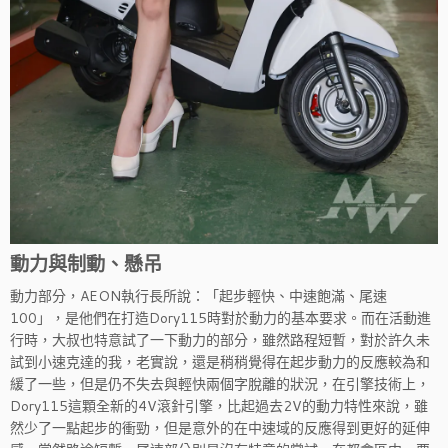
動力與制動、懸吊
動力部分，AEON執行長所說：「起步輕快、中速飽滿、尾速
100」，是他們在打造Dory115時對於動力的基本要求。而在活動進
行時，大叔也特意試了一下動力的部分，雖然路程短暫，對於許久未
試到小速克達的我，老實說，還是稍稍覺得在起步動力的反應較為和
緩了一些，但是仍不失去與輕快兩個字脫離的狀況，在引擎技術上，
Dory115這顆全新的4V滾針引擎，比起過去2V的動力特性來說，雖
然少了一點起步的衝勁，但是意外的在中速域的反應得到更好的延伸