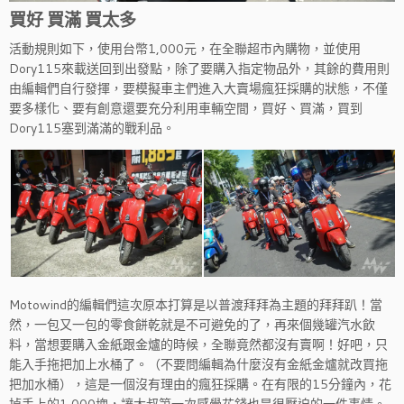
買好 買滿 買太多
活動規則如下，使用台幣1,000元，在全聯超市內購物，並使用
Dory115來載送回到出發點，除了要購入指定物品外，其餘的費用則
由編輯們自行發揮，要模擬車主們進入大賣場瘋狂採購的狀態，不僅
要多樣化、要有創意還要充分利用車輛空間，買好、買滿，買到
Dory115塞到滿滿的戰利品。
Motowind的編輯們這次原本打算是以普渡拜拜為主題的拜拜趴！當
然，一包又一包的零食餅乾就是不可避免的了，再來個幾罐汽水飲
料，當想要購入金紙跟金爐的時候，全聯竟然都沒有賣啊！好吧，只
能入手拖把加上水桶了。（不要問編輯為什麼沒有金紙金爐就改買拖
把加水桶），這是一個沒有理由的瘋狂採購。在有限的15分鐘內，花