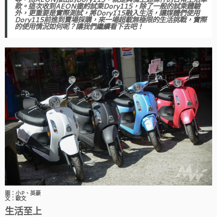
款。這次收到AEON邀約試乘Dory115，除了一般的試乘體驗
外，更重要是實際測試，將Dory115融入生活，讓媒體們使用
Dory115前進到賣場採購，來一場超載無極限的生活挑戰，實際
的使用情況如何呢？讓我們繼續看下去吧！
圖：小P、英豪
文：歐文
生活至上