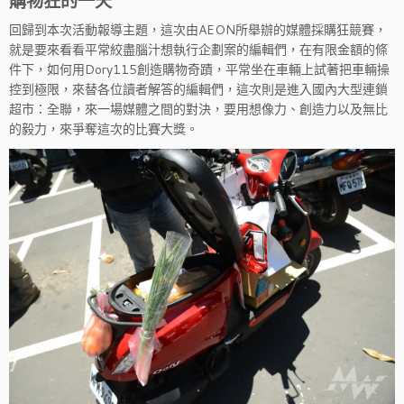
購物狂的一天
回歸到本次活動報導主題，這次由AEON所舉辦的媒體採購狂競賽，
就是要來看看平常絞盡腦汁想執行企劃案的編輯們，在有限金額的條
件下，如何用Dory115創造購物奇蹟，平常坐在車輛上試著把車輛操
控到極限，來替各位讀者解答的編輯們，這次則是進入國內大型連鎖
超市：全聯，來一場媒體之間的對決，要用想像力、創造力以及無比
的毅力，來爭奪這次的比賽大獎。