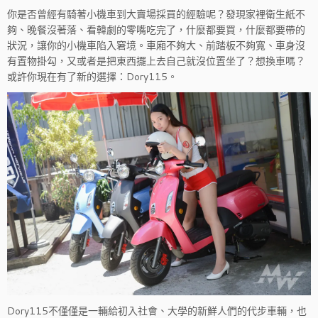
你是否曾經有騎著小機車到大賣場採買的經驗呢？發現家裡衛生紙不
夠、晚餐沒著落、看韓劇的零嘴吃完了，什麼都要買，什麼都要帶的
狀況，讓你的小機車陷入窘境。車廂不夠大、前踏板不夠寬、車身沒
有置物掛勾，又或者是把東西擺上去自己就沒位置坐了？想換車嗎？
或許你現在有了新的選擇：Dory115。
Dory115不僅僅是一輛給初入社會、大學的新鮮人們的代步車輛，也