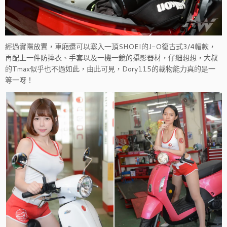
經過實際放置，車廂還可以塞入一頂SHOEI的J-O復古式3/4帽款，
再配上一件防摔衣、手套以及一機一鏡的攝影器材，仔細想想，大叔
的Tmax似乎也不過如此，由此可見，Dory115的載物能力真的是一
等一呀！