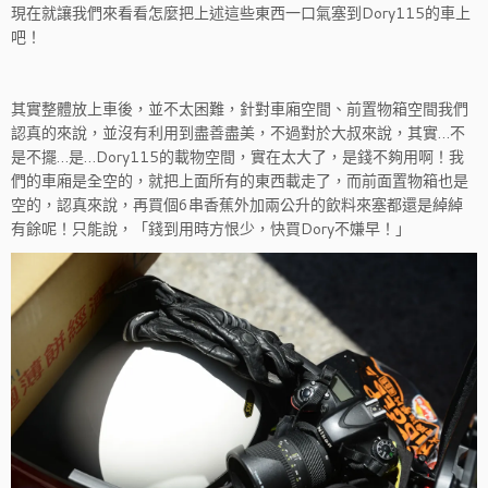
現在就讓我們來看看怎麼把上述這些東西一口氣塞到Dory115的車上
吧！
其實整體放上車後，並不太困難，針對車廂空間、前置物箱空間我們
認真的來說，並沒有利用到盡善盡美，不過對於大叔來說，其實…不
是不擺…是…Dory115的載物空間，實在太大了，是錢不夠用啊！我
們的車廂是全空的，就把上面所有的東西載走了，而前面置物箱也是
空的，認真來說，再買個6串香蕉外加兩公升的飲料來塞都還是綽綽
有餘呢！只能說，「錢到用時方恨少，快買Dory不嫌早！」