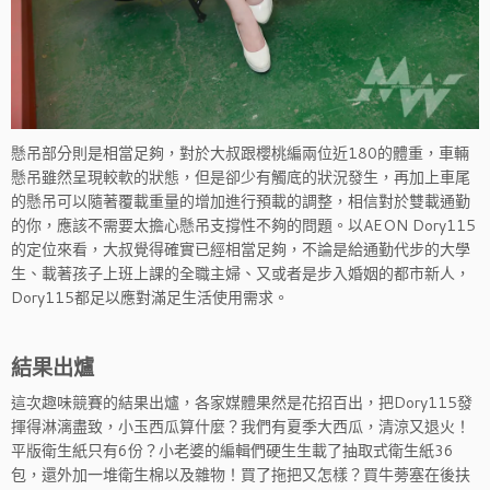
懸吊部分則是相當足夠，對於大叔跟櫻桃編兩位近180的體重，車輛
懸吊雖然呈現較軟的狀態，但是卻少有觸底的狀況發生，再加上車尾
的懸吊可以隨著覆載重量的增加進行預載的調整，相信對於雙載通勤
的你，應該不需要太擔心懸吊支撐性不夠的問題。以AEON Dory115
的定位來看，大叔覺得確實已經相當足夠，不論是給通勤代步的大學
生、載著孩子上班上課的全職主婦、又或者是步入婚姻的都市新人，
Dory115都足以應對滿足生活使用需求。
結果出爐
這次趣味競賽的結果出爐，各家媒體果然是花招百出，把Dory115發
揮得淋漓盡致，小玉西瓜算什麼？我們有夏季大西瓜，清涼又退火！
平版衛生紙只有6份？小老婆的編輯們硬生生載了抽取式衛生紙36
包，還外加一堆衛生棉以及雜物！買了拖把又怎樣？買牛蒡塞在後扶