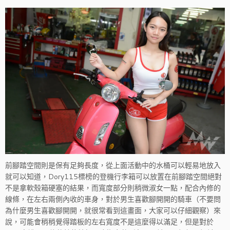
前腳踏空間則是保有足夠長度，從上面活動中的水桶可以輕易地放入
就可以知道，Dory115標榜的登機行李箱可以放置在前腳踏空間絕對
不是拿軟殼箱硬塞的結果，而寬度部分則稍微淑女一點，配合內修的
線條，在左右兩側內收的車身，對於男生喜歡腳開開的騎車（不要問
為什麼男生喜歡腳開開，就很常看到這畫面，大家可以仔細觀察）來
說，可能會稍稍覺得踏板的左右寬度不是這麼得以滿足，但是對於