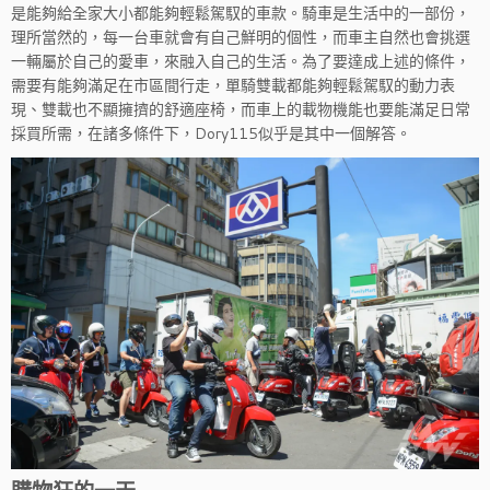
是能夠給全家大小都能夠輕鬆駕馭的車款。騎車是生活中的一部份，
理所當然的，每一台車就會有自己鮮明的個性，而車主自然也會挑選
一輛屬於自己的愛車，來融入自己的生活。為了要達成上述的條件，
需要有能夠滿足在市區間行走，單騎雙載都能夠輕鬆駕馭的動力表
現、雙載也不顯擁擠的舒適座椅，而車上的載物機能也要能滿足日常
採買所需，在諸多條件下，Dory115似乎是其中一個解答。