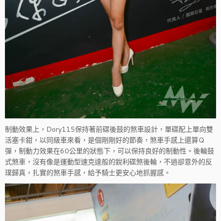
制動效果上，Dory115保持著前碟後鼓的煞車設計，單碟配上單向雙
活塞卡鉗，以同級車來看，是個剛剛好的節奏，煞車手感上還算Q
彈，制動力效果在60公里的狀態下，可以保持良好的制動性。後輪鼓
式煞車，沒有像是運動型速克達般的銳利碟煞後輪，不過卻意外的反
璞歸真，扎實的煞車手感，給予騎士更安心地抓握感。