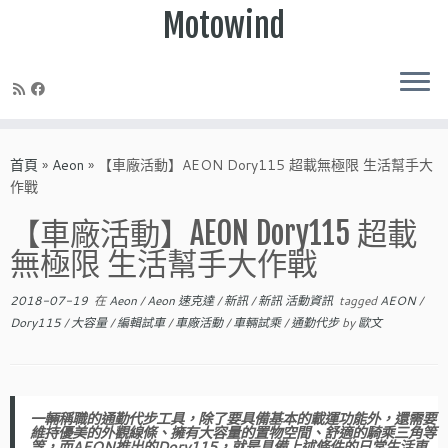
Motowind
Skip
to
首頁
»
Aeon
»
【車廠活動】AEON Dory115 超載無極限 生活幫手大
content
作戰
【車廠活動】AEON Dory115 超載
無極限 生活幫手大作戰
2018-07-19
在
Aeon
/
Aeon 速克達
/
新訊
/
新訊 活動資訊
tagged
AEON
/
Dory115
/
大容量
/
編輯試車
/
車廠活動
/
車輛試乘
/
通勤代步
by
歐文
一輛稱職的通勤代步工具，除了要具備基本的載運功能外，還需要
維持優美的外觀線條、擁有大容量的置物空間、舒適的騎乘三角等
等，而AEON推出的Dory115，就是具備上述條件的日常生活車