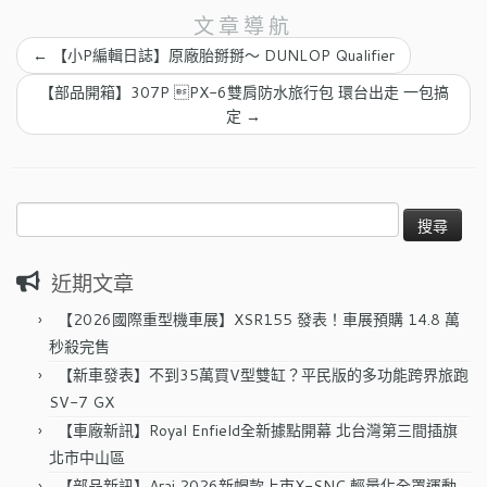
文章導航
←
【小P編輯日誌】原廠胎掰掰～ DUNLOP Qualifier
【部品開箱】307P PX-6雙肩防水旅行包 環台出走 一包搞
定
→
搜
尋
關
近期文章
鍵
字:
【2026國際重型機車展】XSR155 發表！車展預購 14.8 萬
秒殺完售
【新車發表】不到35萬買V型雙缸？平民版的多功能跨界旅跑
SV-7 GX
【車廠新訊】Royal Enfield全新據點開幕 北台灣第三間插旗
北市中山區
【部品新訊】Arai 2026新帽款上市X-SNC 輕量化全罩運動