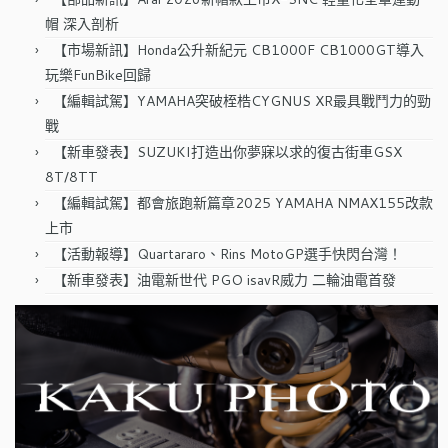
帽 深入剖析
【市場新訊】Honda公升新紀元 CB1000F CB1000GT導入
玩樂FunBike回歸
【編輯試駕】YAMAHA突破桎梏CYGNUS XR最具戰鬥力的勁
戰
【新車發表】SUZUKI打造出你夢寐以求的復古街車GSX
8T/8TT
【編輯試駕】都會旅跑新篇章2025 YAMAHA NMAX155改款
上市
【活動報導】Quartararo、Rins MotoGP選手快閃台灣！
【新車發表】油電新世代 PGO isavR威力 二輪油電首發