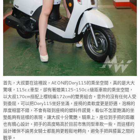
首先，大叔要在這裡說，AEON的Dory115的乘坐空間，真的是大大
驚嘆，115c.c車型，卻有著媲美125-150c.c級距車款的乘坐空間，
以大叔170cm搭配上櫻桃編172cm的雙男組合，意外的沒有任何人受
到委屈，可以把Dory115坐好坐滿，座椅的柔軟度更是舒適，泡棉的
厚度相當不錯，不會有碰到座椅的塑料件感覺，看似不怎麼飽滿的坐
墊能夠有這樣的表現，讓大叔十分驚艷。騎乘上，座位到手把的距離
也有精心設計，把手的高度略高於目前市售同型車款一些，而這樣的
設計確保不論男女騎士都能夠更輕鬆地轉向，避免手把與膝蓋之間的
戰爭。