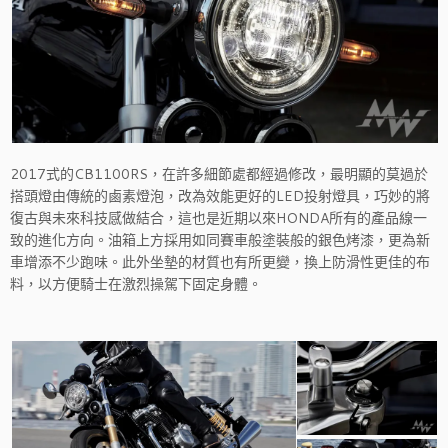
2017式的CB1100RS，在許多細節處都經過修改，最明顯的莫過於
搭頭燈由傳統的鹵素燈泡，改為效能更好的LED投射燈具，巧妙的將
復古與未來科技感做結合，這也是近期以來HONDA所有的產品線一
致的進化方向。油箱上方採用如同賽車般塗裝般的銀色烤漆，更為新
車增添不少跑味。此外坐墊的材質也有所更變，換上防滑性更佳的布
料，以方便騎士在激烈操駕下固定身體。