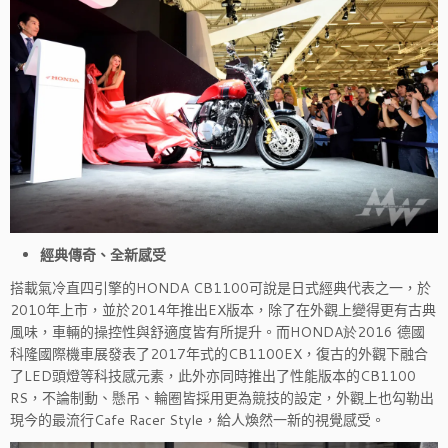
經典傳奇、全新感受
搭載氣冷直四引擎的HONDA CB1100可說是日式經典代表之一，於
2010年上市，並於2014年推出EX版本，除了在外觀上變得更有古典
風味，車輛的操控性與舒適度皆有所提升。而HONDA
於2016
德國
科隆國際機車展發表了2017年式的CB1100EX，復古的外觀下融合
了LED頭燈等科技感元素，此外亦同時推出了性能版本的CB1100
RS，不論制動、懸吊、輪圈皆採用更為競技的設定，外觀上也勾勒出
現今的最流行Cafe Racer Style，給人煥然一新的視覺感受。