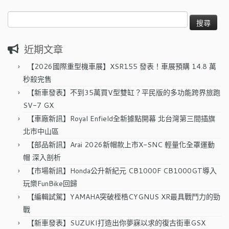
搜
尋
關
近期文章
鍵
字:
【2026國際重型機車展】XSR155 發表！車展預購 14.8 萬
秒殺完售
【新車發表】不到35萬買V型雙缸？平民版的多功能跨界旅跑
SV-7 GX
【車廠新訊】Royal Enfield全新據點開幕 北台灣第三間插旗
北市中山區
【部品新訊】Arai 2026新帽款上市X-SNC 輕量化全罩運動
帽 深入剖析
【市場新訊】Honda公升新紀元 CB1000F CB1000GT導入
玩樂FunBike回歸
【編輯試駕】YAMAHA突破桎梏CYGNUS XR最具戰鬥力的勁
戰
【新車發表】SUZUKI打造出你夢寐以求的復古街車GSX