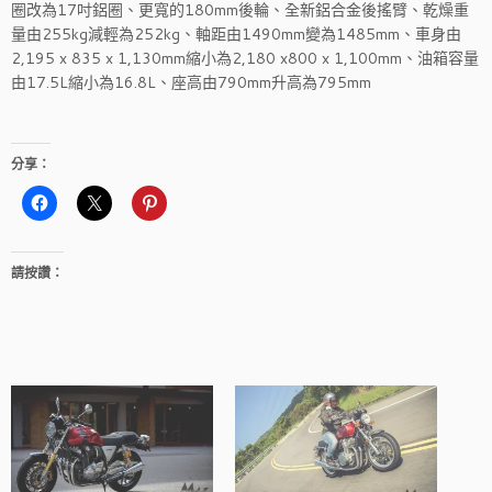
圈改為17吋鋁圈、更寬的180mm後輪、全新鋁合金後搖臂、乾燥重
量由255kg減輕為252kg、軸距由1490mm變為1485mm、車身由
2,195 x 835 x 1,130mm縮小為2,180 x800 x 1,100mm、油箱容量
由17.5L縮小為16.8L、座高由790mm升高為795mm
分享：
請按讚：