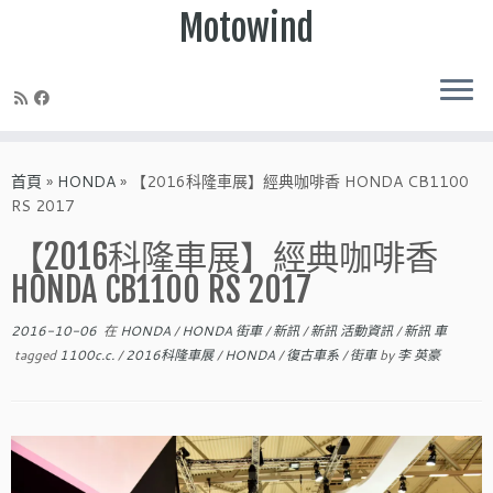
Motowind
Skip
to
首頁
»
HONDA
»
【2016科隆車展】經典咖啡香 HONDA CB1100
content
RS 2017
【2016科隆車展】經典咖啡香
HONDA CB1100 RS 2017
2016-10-06
在
HONDA
/
HONDA 街車
/
新訊
/
新訊 活動資訊
/
新訊 車
tagged
1100c.c.
/
2016科隆車展
/
HONDA
/
復古車系
/
街車
by
李 英豪