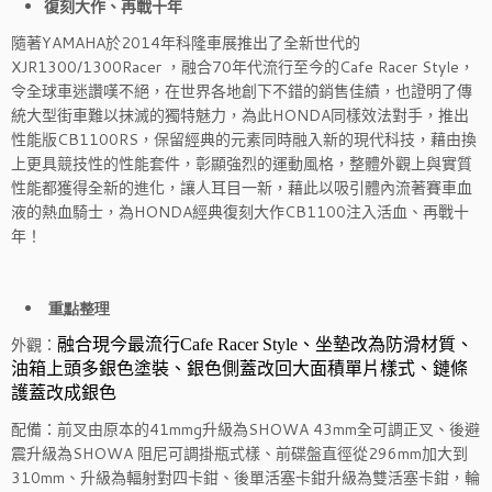
復刻大作、再戰十年
隨著YAMAHA於2014年科隆車展推出了全新世代的
XJR1300/1300Racer ，融合70年代流行至今的Cafe Racer Style，
令全球車迷讚嘆不絕，在世界各地創下不錯的銷售佳績，也證明了傳
統大型街車難以抹滅的獨特魅力，為此HONDA同樣效法對手，推出
性能版CB1100RS，保留經典的元素同時融入新的現代科技，藉由換
上更具競技性的性能套件，彰顯強烈的運動風格，整體外觀上與實質
性能都獲得全新的進化，讓人耳目一新，藉此以吸引體內流著賽車血
液的熱血騎士，為HONDA經典復刻大作CB1100注入活血、再戰十
年！
重點整理
外觀：
融合現今最流行Cafe Racer Style、坐墊改為防滑材質、
油箱上頭多銀色塗裝、銀色側蓋改回大面積單片樣式、鏈條
護蓋改成銀色
配備：前叉由原本的41mmg升級為SHOWA 43mm全可調正叉、後避
震升級為SHOWA 阻尼可調掛瓶式樣、前碟盤直徑從296mm加大到
310mm、升級為輻射對四卡鉗、後單活塞卡鉗升級為雙活塞卡鉗，輪