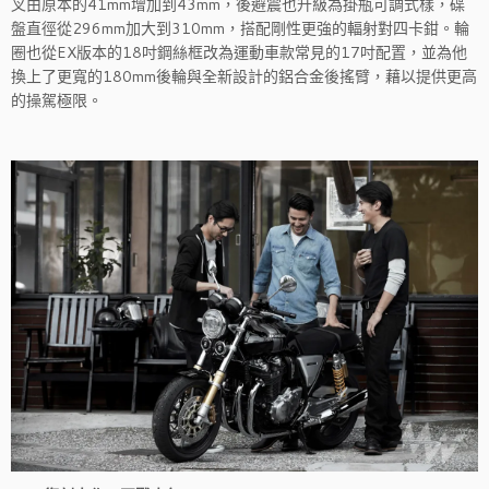
叉由原本的41mm增加到43mm，後避震也升級為掛瓶可調式樣，碟
盤直徑從296mm加大到310mm，搭配剛性更強的輻射對四卡鉗。輪
圈也從EX版本的18吋鋼絲框改為運動車款常見的17吋配置，並為他
換上了更寬的180mm後輪與全新設計的鋁合金後搖臂，藉以提供更高
的操駕極限。