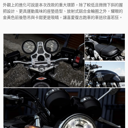
外觀上的進化可說是本次改款的重大環節，除了較低且微微下斜的握
把設計、更具運動風味的座墊造型、放射式鋁合金輪圈之外，耀眼的
金黃色前後懸吊與卡鉗更是吸睛，讓喜愛復古跑車的車迷欣喜若狂。