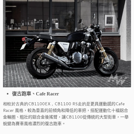
復古跑車、Cafe Racer
相較於古典的CB1100EX，CB1100 RS走的是
更具運動感的Cafe
Racer 風格，較為垂直的前傾角和降低的車把，搭配運動化十福鋁合
金輪圈、粗壯的鋁合金後搖臂，讓CB1100從傳統的大型街車，一舉
蛻變為賽車風格濃烈的復古跑車。