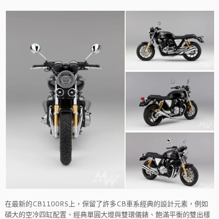
在最新的CB1100RS上，保留了許多CB車系經典的設計元素，例如
碩大的空冷四缸配置、經典單圓大燈與雙環儀錶、飽滿平衡的雙出樣