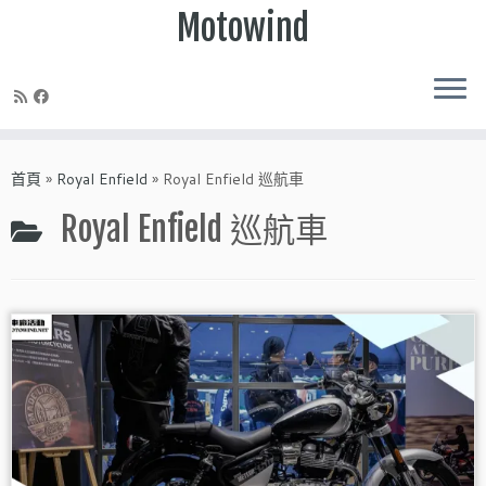
Motowind
Skip
to
首頁
»
Royal Enfield
»
Royal Enfield 巡航車
content
Royal Enfield 巡航車