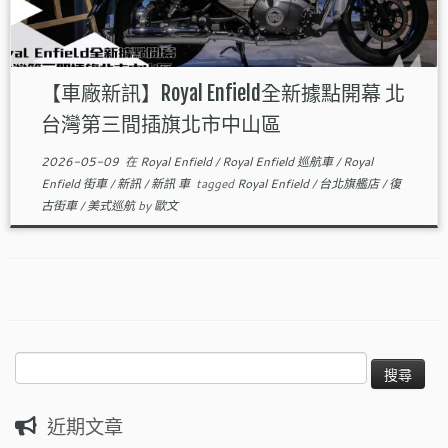
【車廠新訊】Royal Enfield全新據點開幕 北
台灣第三間插旗北市中山區
2026-05-09
在
Royal Enfield
/
Royal Enfield 巡航車
/
Royal
Enfield 街車
/
新訊
/
新訊 車
tagged
Royal Enfield
/
台北旗艦店
/
復
古街車
/
美式巡航
by
歐文
搜
尋
關
近期文章
鍵