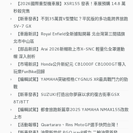
字:
【2026國際重型機車展】XSR155 發表！車展預購 14.8 萬
秒殺完售
【新車發表】不到35萬買V型雙缸？平民版的多功能跨界旅跑
SV-7 GX
【車廠新訊】Royal Enfield全新據點開幕 北台灣第三間插旗
北市中山區
【部品新訊】Arai 2026新帽款上市X-SNC 輕量化全罩運動
帽 深入剖析
【市場新訊】Honda公升新紀元 CB1000F CB1000GT導入
玩樂FunBike回歸
【編輯試駕】YAMAHA突破桎梏CYGNUS XR最具戰鬥力的勁
戰
【新車發表】SUZUKI打造出你夢寐以求的復古街車GSX
8T/8TT
【編輯試駕】都會旅跑新篇章2025 YAMAHA NMAX155改款
上市
【活動報導】Quartararo、Rins MotoGP選手快閃台灣！
【新車發表】油電新世代 PGO isavR威力 二輪油電首發