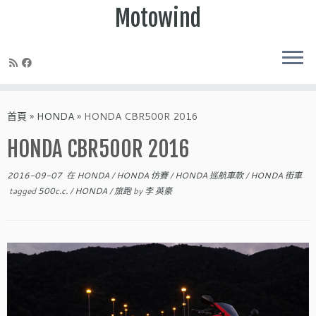
Motowind
Skip
to
首頁
»
HONDA
»
HONDA CBR500R 2016
content
HONDA CBR500R 2016
2016-09-07
在
HONDA
/
HONDA 仿賽
/
HONDA 巡航車款
/
HONDA 街車
tagged
500c.c.
/
HONDA
/
旅跑
by
李 英豪