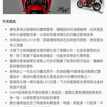
外型風格
：
擁有更為尖銳細長的鷹眼雙燈，硬朗銳利的油箱線條、向坐墊延
伸的大面積整流罩，以及附有擾流開孔的分離式跑車座椅
全新設計的LED大燈，突破傳統燈具在反射座的限制，造型更加
多元流線
大燈下方與側邊整流罩的開孔除了美觀以外，也具有實質的功
用，除了高速下幫助車身穩定，也能有效帶走引擎熱氣
優異的車身線條在視覺上巧妙的隱藏了較高的把手設定，兼顧帥
氣與實用舒適性
座椅由上一代左右分離式把手，改為純種RR跑車般的階梯式雙
層設計，兩排的擾流進氣孔更是自家RR仿賽的特徵之一
尾燈同大燈一樣升級為LED式樣，下方的尾牌架也使用與合金材
質提升質感
500R採用較為平易的騎乘三角設定，腳踏位置較傳統跑車來的
低一些，以換取更佳的巡航舒適性
數位儀表版包含了時速表和轉速表，時鐘，里程表，行程表，平