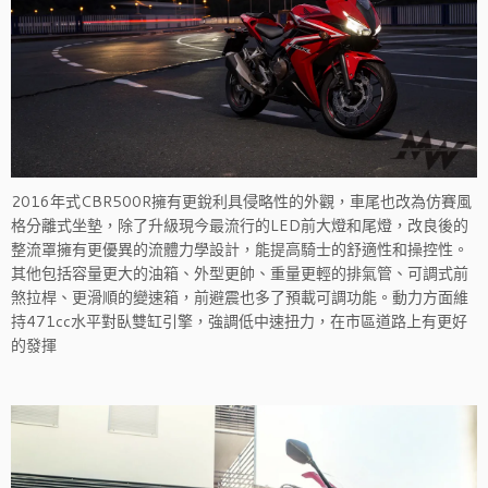
2016年式CBR500R擁有更銳利具侵略性的外觀，車尾也改為仿賽風
格分離式坐墊，除了升級現今最流行的LED前大燈和尾燈，改良後的
整流罩擁有更優異的流體力學設計，能提高騎士的舒適性和操控性。
其他包括容量更大的油箱、外型更帥、重量更輕的排氣管、可調式前
煞拉桿、更滑順的變速箱，前避震也多了預載可調功能。動力方面維
持471cc水平對臥雙缸引擎，強調低中速扭力，在市區道路上有更好
的發揮