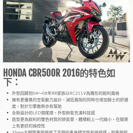
HONDA CBR500R 2016的特色如
下：
外型回歸到04～08年RR家族以RC211V為雛形的銳利風格
擁有更優異的空氣動力設計，減低風阻的同時也增加騎士的舒適
度，對於引擎散熱亦有幫助
全新設計的LED頭尾燈，外型帥氣充滿科技感
造型更為銳利的雙色材質的排氣管，體積較上一代縮小，在騎乘
上有更好的操控性
35mm主鋼管車架提供了不錯的車身穩定性和操控感，副車架經