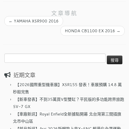
文章導航
←
YAMAHA XSR900 2016
HONDA CB1100 EX 2016
→
搜
尋
關
近期文章
鍵
字:
【2026國際重型機車展】XSR155 發表！車展預購 14.8 萬
秒殺完售
【新車發表】不到35萬買V型雙缸？平民版的多功能跨界旅跑
SV-7 GX
【車廠新訊】Royal Enfield全新據點開幕 北台灣第三間插旗
北市中山區
【部品新訊】Arai 2026新帽款上市X-SNC 輕量化全罩運動