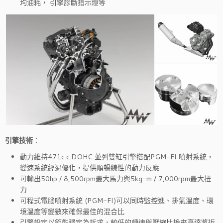
均油耗， 引擎診斷指示燈等
引擎技術
：
動力維持471c.c.DOHC 並列雙缸引擎搭配PGM-FI 噴射系統，
變速系統經過優化，提供順暢線性的動力反應
可輸出50hp / 8,500rpm最大馬力與5kg-m / 7,000rpm最大扭
力
可程式電腦噴射系統 (PGM-FI)可以同時監控進、排氣溫度、環
境溫度等變數來確保最佳的混合比
引擎設定以節能穩定為訴求，較低的轉速與壓縮比換來高達將近