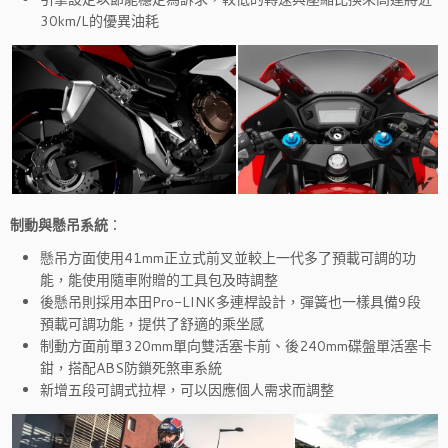
30km/L的優異油耗
制動與懸吊系統
：
懸吊方面使用41mm正立式前叉並較上一代多了預載可調的功
能，能使用隨車附贈的工具包及時調整
後懸吊則採用本田Pro-LINK多連桿設計，彈簧也一樣具備9段
預載可調功能，提供了舒適的乘坐感
制動方面前單320mm單向雙活塞卡前、後240mm碟盤單活塞卡
鉗，搭配ABS防鎖死煞車系統
新增五段可調式拉桿，可以因應個人需求而調整