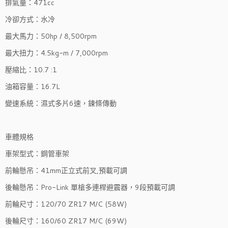
排氣量：471cc
冷卻方式：水冷
最大馬力：50hp / 8,500rpm
最大扭力：4.5kg-m / 7,000rpm
壓縮比：10.7 :1
油箱容量：16.7L
變速系統：濕式多片6速，鍊條傳動
車體規格
車架型式：鋼管車架
前輪懸吊：41mm正立式前叉,預載可調
後輪懸吊：Pro-Link 單槍多連桿避震器，9段預載可調
前輪尺寸：120/70 ZR17 M/C (58W)
後輪尺寸：160/60 ZR17 M/C (69W)