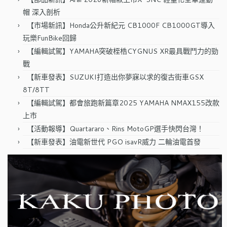
帽 深入剖析
【市場新訊】Honda公升新紀元 CB1000F CB1000GT導入
玩樂FunBike回歸
【編輯試駕】YAMAHA突破桎梏CYGNUS XR最具戰鬥力的勁
戰
【新車發表】SUZUKI打造出你夢寐以求的復古街車GSX
8T/8TT
【編輯試駕】都會旅跑新篇章2025 YAMAHA NMAX155改款
上市
【活動報導】Quartararo、Rins MotoGP選手快閃台灣！
【新車發表】油電新世代 PGO isavR威力 二輪油電首發