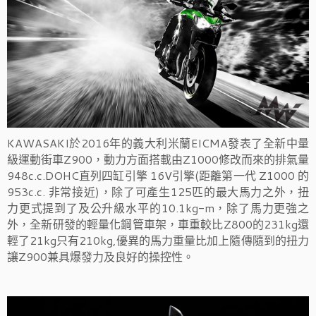
KAWASAKI於2016年的義大利米蘭EICMA發表了全新中量
級運動街車Z900，動力方面搭載由Z1000修改而來的排氣量
948c.c.DOHC直列四缸引擎 16V引擎(距離第一代 Z1000 的
953c.c. 非常接近)，除了可產
生125匹的最大馬力之外，扭
力更式提到了及公升級水平的10.1kg-m，除了馬力更強之
外，全新研發的輕量化鋼管車架，
車重較比Z800的231kg還
輕了21kg只有210kg,
優異的馬力重量比加上隨傳隨到的扭力
讓Z900兼具爆發力及良好的操控性。