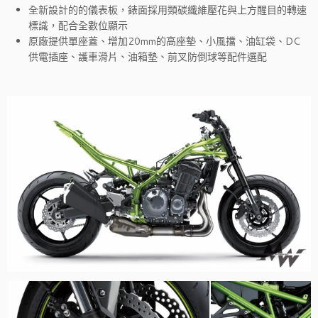
全新設計的的儀表板，錶面採用類碳纖維壓花與上方醒目的轉速
標識，配合全數位顯示
原廠提供單座蓋、增加20mm的高座墊、小風擋、油缸袋、DC
供電插座、護車滑片、油箱墊、前叉防倒球等配件選配