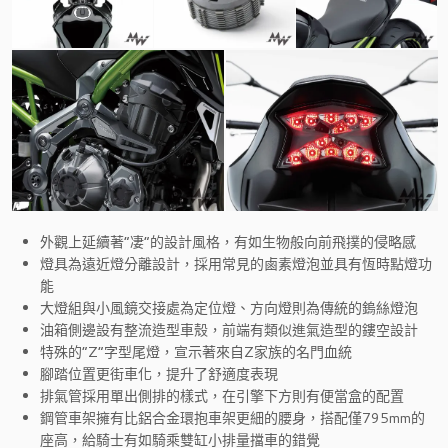
外觀上延續著”凄”的設計風格，有如生物般向前飛撲的侵略感
燈具為遠近燈分離設計，採用常見的鹵素燈泡並具有恆時點燈功
能
大燈組與小風鏡交接處為定位燈、方向燈則為傳統的鎢絲燈泡
油箱側邊設有整流造型車殼，前端有類似進氣造型的鏤空設計
特殊的”Z”字型尾燈，宣示著來自Z家族的名門血統
腳踏位置更街車化，提升了舒適度表現
排氣管採用單出側排的樣式，在引擎下方則有便當盒的配置
鋼管車架擁有比鋁合金環抱車架更細的腰身，搭配僅795mm的
座高，給騎士有如騎乘雙缸小排量擋車的錯覺