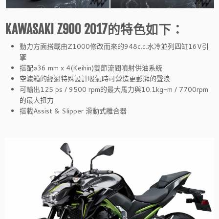
KAWASAKI Z900 2017的特色如下：
動力方面搭載由Z1000修改而來的948c.c.水冷並列四缸16V引
擎
搭配ø36 mm x 4(Keihin)雙節流閥噴射供油系統
空濾箱的經過特殊設計吸氣時可營造更彭湃的聲浪
可輸出125 ps / 9500 rpm的最大馬力與10.1kg-m / 7700rpm
的最大扭力
搭載Assist & Slipper 滑動式離合器