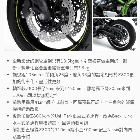
全新設計的鋼管車架只有13.5kg重，引擎被當做車架的一部
份，輕量化鋁合金後搖臂重量只有3.9kg
拖曳距105mm、前傾角25度、舵角33度的設定相較於Z800更
加的街車化，靈活性更好
軸距較Z800長了5mm來到1450mm，離地高下降20mm來到
130mm藉以增加穩定性
前懸吊採用41mm倒立式前叉、回彈預載可調，上三角台的減震
機構經過改良
後懸吊從Z800原本的Uni-Tark垂直式多連桿，改為Back-Link
水平式多連桿單槍避震、 回彈預載可調
前制動直徑從Z800的310mm縮小至300mm配上Nissin對向四
活塞卡鉗