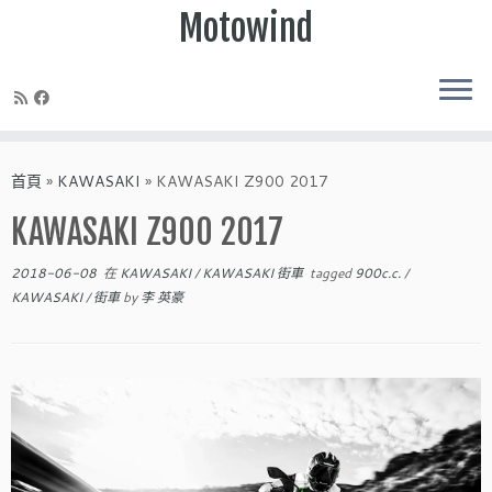
Motowind
Skip
to
首頁
»
KAWASAKI
»
KAWASAKI Z900 2017
content
KAWASAKI Z900 2017
2018-06-08
在
KAWASAKI
/
KAWASAKI 街車
tagged
900c.c.
/
KAWASAKI
/
街車
by
李 英豪