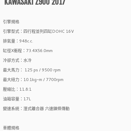
KAWASAKI Z900 2017
引擎規格
引擎型式：四行程並列四缸DOHC 16V
排氣量：948c.c.
缸徑X衝程：73.4X56.0mm
冷卻方式：水冷
最大馬力： 125 ps / 9500 rpm
最大紐力：10.1kg-m / 7700rpm
壓縮比：11.8:1
油箱容量：17L
變速系統：溼式離合器 六速
鍊條傳動
車體規格