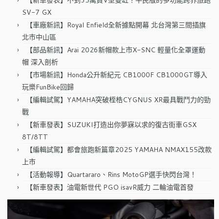
SV-7 GX
【車廠新訊】Royal Enfield全新據點開幕 北台灣第三間插旗
北市中山區
【部品新訊】Arai 2026新帽款上市X-SNC 輕量化全罩運動
帽 深入剖析
【市場新訊】Honda公升新紀元 CB1000F CB1000GT導入
玩樂FunBike回歸
【編輯試駕】YAMAHA突破桎梏CYGNUS XR最具戰鬥力的勁
戰
【新車發表】SUZUKI打造出你夢寐以求的復古街車GSX
8T/8TT
【編輯試駕】都會旅跑新篇章2025 YAMAHA NMAX155改款
上市
【活動報導】Quartararo、Rins MotoGP選手快閃台灣！
【新車發表】油電新世代 PGO isavR威力 二輪油電首發