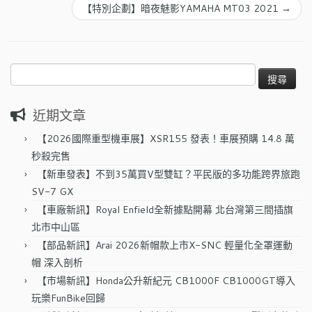
【特別企劃】暗夜魅影YAMAHA MT03 2021
→
搜
尋
關
近期文章
鍵
字:
【2026國際重型機車展】XSR155 發表！車展預購 14.8 萬
秒殺完售
【新車發表】不到35萬買V型雙缸？平民版的多功能跨界旅跑
SV-7 GX
【車廠新訊】Royal Enfield全新據點開幕 北台灣第三間插旗
北市中山區
【部品新訊】Arai 2026新帽款上市X-SNC 輕量化全罩運動
帽 深入剖析
【市場新訊】Honda公升新紀元 CB1000F CB1000GT導入
玩樂FunBike回歸