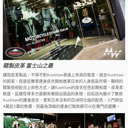
鞣製皮革 富士山之最
講到皮革製品，不得不對Kushitani表達上崇高的敬意，過去Kushitani
的起家，就是從賽車連身皮衣開始進軍日本的人身部品市場，獨特的
鞣製技術配合上染色方式，讓Kushitani的皮衣在色彩飽和度、皮革柔
軟度、延展性等多方面都有著超出競品的表現，目前店內展示了數款
Kushitani的連身皮衣，更有日本沒有的亞洲特仕版的配色，入門款從
4萬近5萬的售價，到最為頂級的連身訂製款都可以在專門店選購。