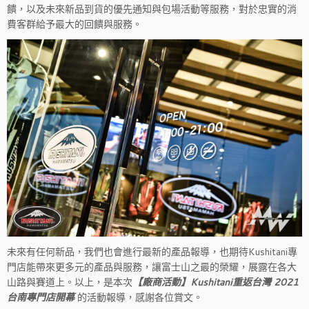
饋，以及未來新品到貨的優先通知與包場活動等服務，對於忠實的消
費客群給予最大的回饋與服務。
未來有任何新品，我們也會進行最新的產品報導，也期待Kushitani專
門店能帶來更多元的產品與服務，讓富士山之最的榮耀，展露在各大
山路與賽道上。以上，是本次
【廠商活動】Kushitani重返台灣 2021
台南專門店開幕
的活動報導，感謝各位賞文。