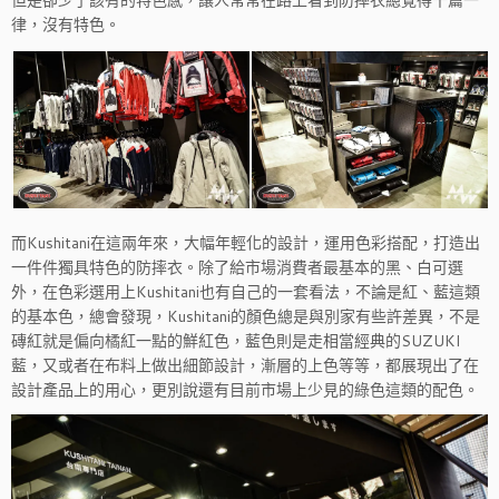
但是卻少了該有的特色感，讓人常常在路上看到防摔衣總覺得千篇一
律，沒有特色。
而Kushitani在這兩年來，大幅年輕化的設計，運用色彩搭配，打造出
一件件獨具特色的防摔衣。除了給市場消費者最基本的黑、白可選
外，在色彩選用上Kushitani也有自己的一套看法，不論是紅、藍這類
的基本色，總會發現，Kushitani的顏色總是與別家有些許差異，不是
磚紅就是偏向橘紅一點的鮮紅色，藍色則是走相當經典的SUZUKI
藍，又或者在布料上做出細節設計，漸層的上色等等，都展現出了在
設計產品上的用心，更別說還有目前市場上少見的綠色這類的配色。