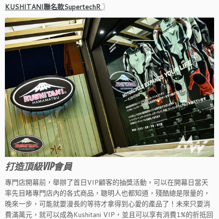
KUSHITANI聯名款SupertechR
〗
打造頂級VIP會員
專門店開幕前，舉辦了首日VIP顧客的抽獎活動，可以在開幕日當天
率先目睹專門店內的各式商品，聰明人也都知道，殘酷總是限量的，
晚來一步，可能就要漫長的等待才拿得到心愛的產品了！未來只要消
費滿萬元，就可以成為Kushitani VIP，並且可以享有消費1%的折抵回