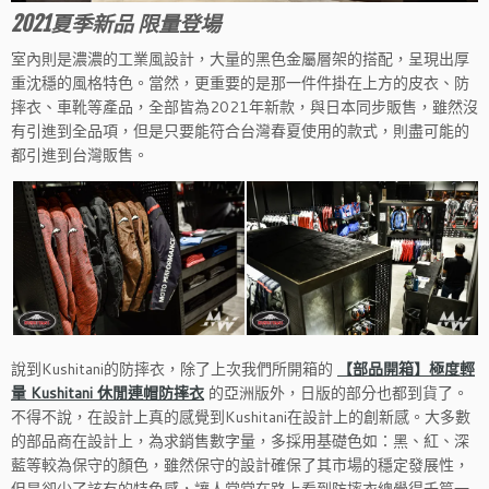
2021夏季新品 限量登場
室內則是濃濃的工業風設計，大量的黑色金屬層架的搭配，呈現出厚
重沈穩的風格特色。當然，更重要的是那一件件掛在上方的皮衣、防
摔衣、車靴等產品，全部皆為2021年新款，與日本同步販售，雖然沒
有引進到全品項，但是只要能符合台灣春夏使用的款式，則盡可能的
都引進到台灣販售。
說到Kushitani的防摔衣，除了上次我們所開箱的
【部品開箱】極度輕
量 Kushitani 休閒連帽防摔衣
的亞洲版外，日版的部分也都到貨了。
不得不說，在設計上真的感覺到Kushitani在設計上的創新感。大多數
的部品商在設計上，為求銷售數字量，多採用基礎色如：黑、紅、深
藍等較為保守的顏色，雖然保守的設計確保了其市場的穩定發展性，