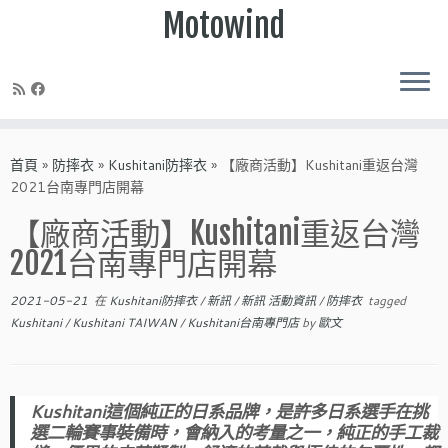
Motowind
Skip
to
首頁
»
防摔衣
»
Kushitani防摔衣
»
【廠商活動】Kushitani重返台灣
content
2021台南專門店開幕
【廠商活動】Kushitani重返台灣
2021台南專門店開幕
2021-05-21
在
Kushitani防摔衣
/
新訊
/
新訊 活動資訊
/
防摔衣
tagged
Kushitani
/
Kushitani TAIWAN
/
Kushitani台南專門店
by
歐文
Kushitani這個純正的日系品牌，是許多日系選手在挑
選二輪賽事裝備時，會納入的考量之一，純正的手工裁