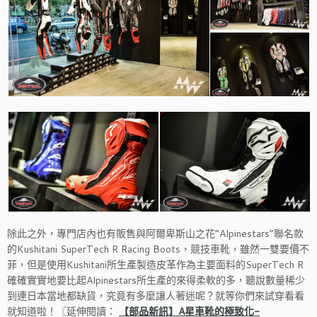
除此之外，專門店內也有販售與阿爾卑斯山之花”Alpinestars”聯名款
的Kushitani SuperTech R Racing Boots，競技車靴，雖然一雙要價不
菲，但是使用Kushitani所生產製造皮革作為主要面料的SuperTech R
確確實實地要比起Alpinestars所生產的來得柔軟的多，聽說數量稀少
到連日本當地都缺貨，究竟有多麼讓人著迷呢？就等你們來試穿看看
就知道啦！〖延伸閱讀：
【部品新訊】A星車靴的極致化-