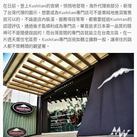
在日前，登上Kushitani的官網，悄悄地發現，海外代理商部分，新增
了台灣代理的圖示，想要成為Kushitani專門店可不是單純地進貨販售
就可以的，不論是店內裝潢、服務項目等等，都需要經過Kushitani的
認證評估，通過後才能順利成為專門店，畢竟追求日本第一品質的精
神可不是隨便說說的！而台灣首間的專門店就設立在台南北區，在一
片透天厝住宅區旁，Kushitani專門店宛如鶴立雞群一般，讓來往的路
人都不禁轉頭的觀望著。