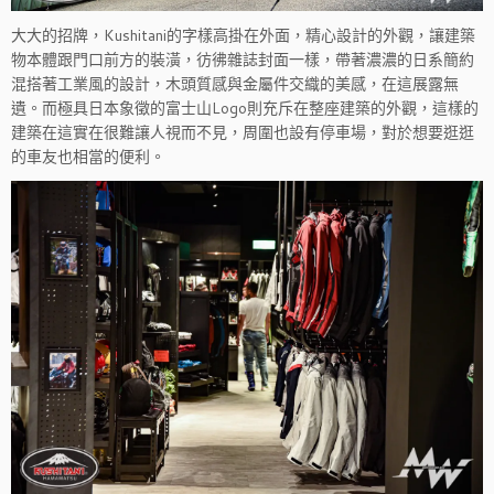
大大的招牌，Kushitani的字樣高掛在外面，精心設計的外觀，讓建築
物本體跟門口前方的裝潢，彷彿雜誌封面一樣，帶著濃濃的日系簡約
混搭著工業風的設計，木頭質感與金屬件交織的美感，在這展露無
遺。而極具日本象徵的富士山Logo則充斥在整座建築的外觀，這樣的
建築在這實在很難讓人視而不見，周圍也設有停車場，對於想要逛逛
的車友也相當的便利。