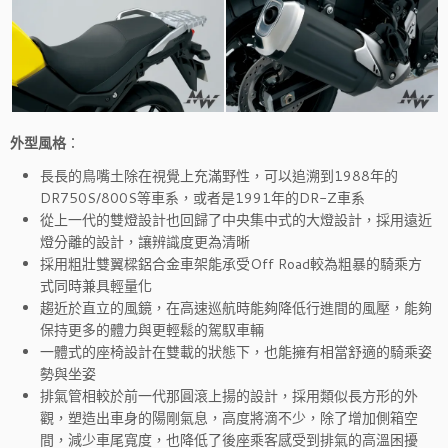
外型風格
：
長長的鳥嘴土除在視覺上充滿野性，可以追溯到1988年的
DR750S/800S等車系，或者是1991年的DR-Z車系
從上一代的雙燈設計也回歸了中央集中式的大燈設計，採用遠近
燈分離的設計，讓辨識度更為清晰
採用粗壯雙翼樑鋁合金車架能承受Off Road較為粗暴的騎乘方
式同時兼具輕量化
趨近於直立的風鏡，在高速巡航時能夠降低行進間的風壓，能夠
保持更多的體力與更輕鬆的駕馭車輛
一體式的座椅設計在雙載的狀態下，也能擁有相當舒適的騎乘姿
勢與坐姿
排氣管相較於前一代那圓滾上揚的設計，採用類似長方形的外
觀，塑造出車身的陽剛氣息，高度將滴不少，除了增加側箱空
間，減少車尾寬度，也降低了後座乘客感受到排氣的高溫困擾