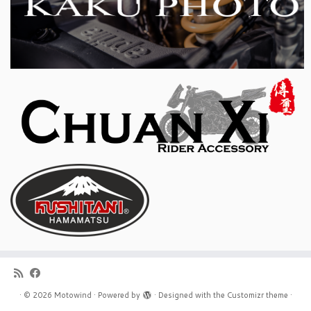
·
© 2026
Motowind
·
Powered by
·
Designed with the
Customizr theme
·