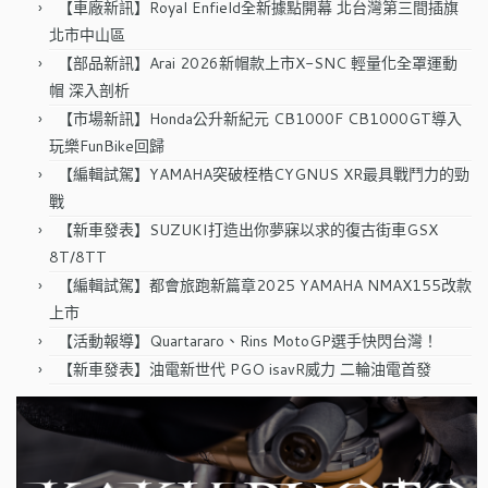
【車廠新訊】Royal Enfield全新據點開幕 北台灣第三間插旗
北市中山區
【部品新訊】Arai 2026新帽款上市X-SNC 輕量化全罩運動
帽 深入剖析
【市場新訊】Honda公升新紀元 CB1000F CB1000GT導入
玩樂FunBike回歸
【編輯試駕】YAMAHA突破桎梏CYGNUS XR最具戰鬥力的勁
戰
【新車發表】SUZUKI打造出你夢寐以求的復古街車GSX
8T/8TT
【編輯試駕】都會旅跑新篇章2025 YAMAHA NMAX155改款
上市
【活動報導】Quartararo、Rins MotoGP選手快閃台灣！
【新車發表】油電新世代 PGO isavR威力 二輪油電首發