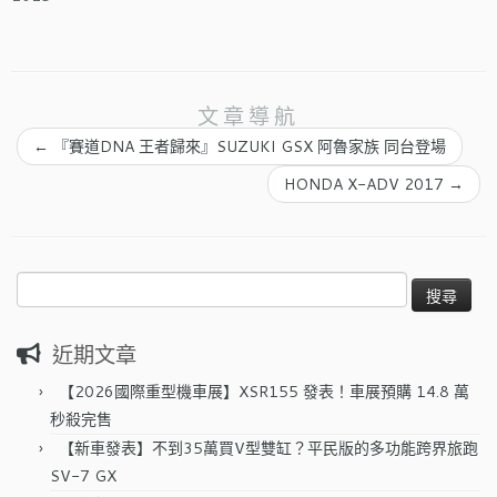
文章導航
←
『賽道DNA 王者歸來』SUZUKI GSX 阿魯家族 同台登場
HONDA X-ADV 2017
→
搜
尋
關
近期文章
鍵
字:
【2026國際重型機車展】XSR155 發表！車展預購 14.8 萬
秒殺完售
【新車發表】不到35萬買V型雙缸？平民版的多功能跨界旅跑
SV-7 GX