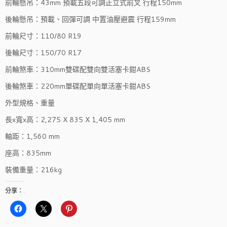
前輪懸吊：43mm 預載五段可調正立式前叉 行程150mm
後輪懸吊：預載、回彈可調 中置油壓避震 行程159mm
前輪尺寸：110/80 R19
後輪尺寸：150/70 R17
前輪煞車：310mm雙碟配雙向雙活塞卡鉗ABS
後輪煞車：220mm單碟配單向單活塞卡鉗ABS
外型規格、重量
長x寬x高：2,275 X 835 X 1,405 mm
軸距：1,560 mm
座高：835mm
裝備重量：216kg
分享：