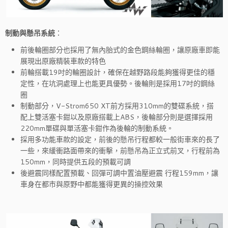
制動與懸吊系統
：
前後輪圈部分也採用了無內胎式的金色鋼絲輪圈，讓原廠車即能
展現出原廠精裝車款的特色
前輪搭載19吋的輪圈設計，確保在越野路段能夠獲得更佳的穩
定性，在坑洞處理上也能更具優勢。後輪則是採用17吋的鋼絲
圈
制動部分，V-Strom650 XT前方採用310mm的雙碟系統，搭
配上雙活塞卡鉗以及原廠搭載上ABS，後輪部分則是選擇採用
220mm單碟與單活塞卡鉗作為後輪的制動系統。
採用多功能車款的設定，前後的懸吊行程都較一般街車來的長了
一些，來緩衝路面帶來的衝擊，前懸吊為正立式前叉，行程前為
150mm，同時提供五段的預載可調
後避震同樣配置預載、回彈可調中置油壓避震 行程159mm，讓
車身在都市與原野中都能獲得更異的操控效果