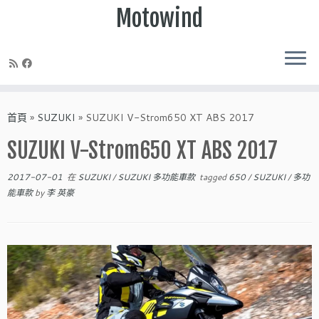
Motowind
Skip
to
首頁
»
SUZUKI
»
SUZUKI V-Strom650 XT ABS 2017
content
SUZUKI V-Strom650 XT ABS 2017
2017-07-01
在
SUZUKI
/
SUZUKI 多功能車款
tagged
650
/
SUZUKI
/
多功
能車款
by
李 英豪