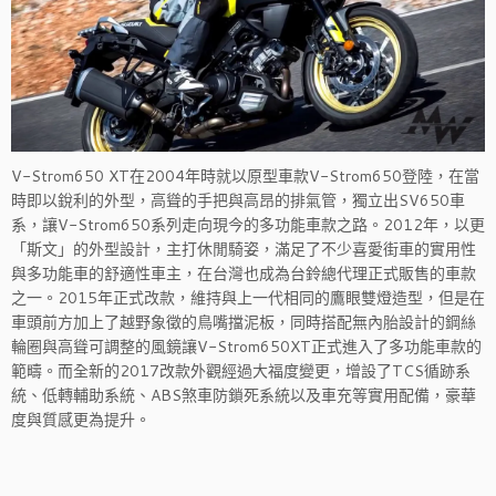
V-Strom650 XT在2004年時就以原型車款V-Strom650登陸，在當
時即以銳利的外型，高聳的手把與高昂的排氣管，獨立出SV650車
系，讓V-Strom650系列走向現今的多功能車款之路。2012年，以更
「斯文」的外型設計，主打休閒騎姿，滿足了不少喜愛街車的實用性
與多功能車的舒適性車主，在台灣也成為台鈴總代理正式販售的車款
之一。2015年正式改款，維持與上一代相同的鷹眼雙燈造型，但是在
車頭前方加上了越野象徵的鳥嘴擋泥板，同時搭配無內胎設計的鋼絲
輪圈與高聳可調整的風鏡讓V-Strom650XT正式進入了多功能車款的
範疇。而全新的2017改款外觀經過大福度變更，增設了TCS循跡系
統、低轉輔助系統、ABS煞車防鎖死系統以及車充等實用配備，豪華
度與質感更為提升。