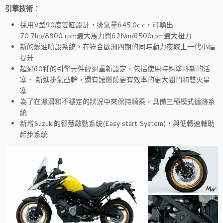
引擎技術
：
採用V型90度雙缸設計，排氣量645.0c.c，可輸出
70.7hp/8800 rpm最大馬力與62Nm/6500rpm最大扭力
新的燃油噴設系統，在符合歐洲四期的同時動力夜較上一代小幅
提升
超過60種的引擎元件經過重新設定，包括使用特殊塗料新的活
塞、 新進排氣凸輪，還有讓燃燒更有效率的更大閥門和雙火星
塞
為了在濕滑和不穩定的狀況中來保持騎乘，具備三種模式循跡系
統
新增Suzuki的智慧啟動系統(Easy start System)，與低轉速輔助
起步系統