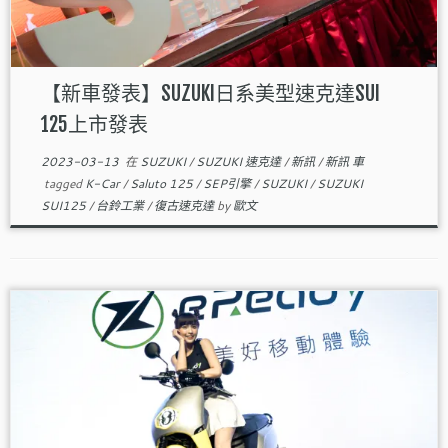
【新車發表】SUZUKI日系美型速克達SUI
125上市發表
2023-03-13
在
SUZUKI
/
SUZUKI 速克達
/
新訊
/
新訊 車
tagged
K-Car
/
Saluto 125
/
SEP引擎
/
SUZUKI
/
SUZUKI
SUI125
/
台鈴工業
/
復古速克達
by
歐文