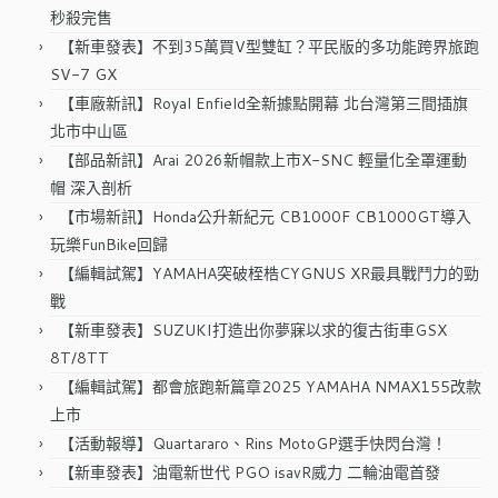
秒殺完售
【新車發表】不到35萬買V型雙缸？平民版的多功能跨界旅跑
SV-7 GX
【車廠新訊】Royal Enfield全新據點開幕 北台灣第三間插旗
北市中山區
【部品新訊】Arai 2026新帽款上市X-SNC 輕量化全罩運動
帽 深入剖析
【市場新訊】Honda公升新紀元 CB1000F CB1000GT導入
玩樂FunBike回歸
【編輯試駕】YAMAHA突破桎梏CYGNUS XR最具戰鬥力的勁
戰
【新車發表】SUZUKI打造出你夢寐以求的復古街車GSX
8T/8TT
【編輯試駕】都會旅跑新篇章2025 YAMAHA NMAX155改款
上市
【活動報導】Quartararo、Rins MotoGP選手快閃台灣！
【新車發表】油電新世代 PGO isavR威力 二輪油電首發