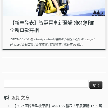
【新車發表】智慧電車新登場 eReady Fun
全新車款亮相
2020-08-14
在
eReady
/
eReady電動車
/
新訊
/
新訊 車
tagged
eReady
/
台鈴工業
/
台隆集團
/
智慧電車
/
電動車
by
歐文
搜
尋
關
近期文章
鍵
字:
【2026國際重型機車展】XSR155 發表！車展預購 14.8 萬