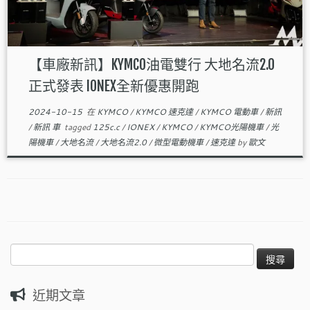
【車廠新訊】KYMCO油電雙行 大地名流2.0
正式發表 IONEX全新優惠開跑
2024-10-15
在
KYMCO
/
KYMCO 速克達
/
KYMCO 電動車
/
新訊
/
新訊 車
tagged
125c.c
/
IONEX
/
KYMCO
/
KYMCO光陽機車
/
光
陽機車
/
大地名流
/
大地名流2.0
/
微型電動機車
/
速克達
by
歐文
搜
尋
關
近期文章
鍵