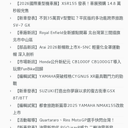
字:
【2026國際重型機車展】XSR155 發表！車展預購 14.8 萬
秒殺完售
【新車發表】不到35萬買V型雙缸？平民版的多功能跨界旅跑
SV-7 GX
【車廠新訊】Royal Enfield全新據點開幕 北台灣第三間插旗
北市中山區
【部品新訊】Arai 2026新帽款上市X-SNC 輕量化全罩運動
帽 深入剖析
【市場新訊】Honda公升新紀元 CB1000F CB1000GT導入
玩樂FunBike回歸
【編輯試駕】YAMAHA突破桎梏CYGNUS XR最具戰鬥力的勁
戰
【新車發表】SUZUKI打造出你夢寐以求的復古街車GSX
8T/8TT
【編輯試駕】都會旅跑新篇章2025 YAMAHA NMAX155改款
上市
【活動報導】Quartararo、Rins MotoGP選手快閃台灣！
【新車發表】油電新世代 PGO isavR威力 二輪油電首發