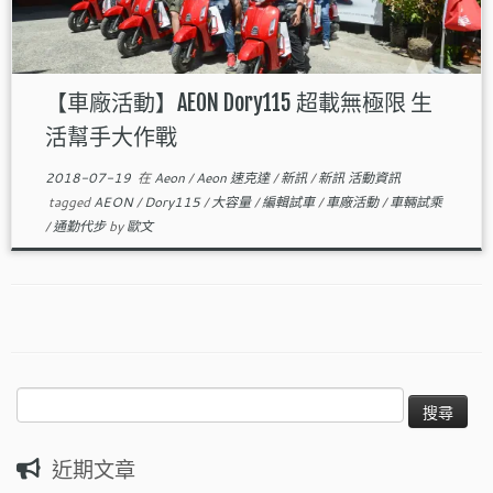
【車廠活動】AEON Dory115 超載無極限 生
活幫手大作戰
2018-07-19
在
Aeon
/
Aeon 速克達
/
新訊
/
新訊 活動資訊
tagged
AEON
/
Dory115
/
大容量
/
編輯試車
/
車廠活動
/
車輛試乘
/
通勤代步
by
歐文
搜
尋
關
近期文章
鍵