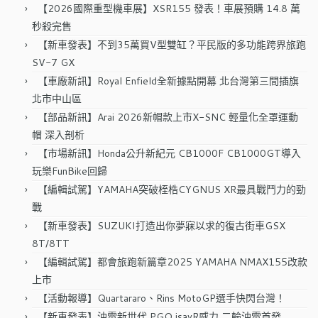
字:
【2026國際重型機車展】XSR155 發表！車展預購 14.8 萬
秒殺完售
【新車發表】不到35萬買V型雙缸？平民版的多功能跨界旅跑
SV-7 GX
【車廠新訊】Royal Enfield全新據點開幕 北台灣第三間插旗
北市中山區
【部品新訊】Arai 2026新帽款上市X-SNC 輕量化全罩運動
帽 深入剖析
【市場新訊】Honda公升新紀元 CB1000F CB1000GT導入
玩樂FunBike回歸
【編輯試駕】YAMAHA突破桎梏CYGNUS XR最具戰鬥力的勁
戰
【新車發表】SUZUKI打造出你夢寐以求的復古街車GSX
8T/8TT
【編輯試駕】都會旅跑新篇章2025 YAMAHA NMAX155改款
上市
【活動報導】Quartararo、Rins MotoGP選手快閃台灣！
【新車發表】油電新世代 PGO isavR威力 二輪油電首發