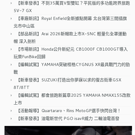
【新車發表】不到35萬買V型雙缸？平民版的多功能跨界旅跑
SV-7 GX
【車廠新訊】Royal Enfield全新據點開幕 北台灣第三間插旗
北市中山區
【部品新訊】Arai 2026新帽款上市X-SNC 輕量化全罩運動
帽 深入剖析
【市場新訊】Honda公升新紀元 CB1000F CB1000GT導入
玩樂FunBike回歸
【編輯試駕】YAMAHA突破桎梏CYGNUS XR最具戰鬥力的勁
戰
【新車發表】SUZUKI打造出你夢寐以求的復古街車GSX
8T/8TT
【編輯試駕】都會旅跑新篇章2025 YAMAHA NMAX155改款
上市
【活動報導】Quartararo、Rins MotoGP選手快閃台灣！
【新車發表】油電新世代 PGO isavR威力 二輪油電首發