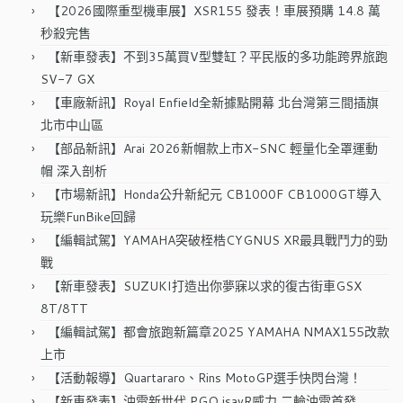
字:
【2026國際重型機車展】XSR155 發表！車展預購 14.8 萬
秒殺完售
【新車發表】不到35萬買V型雙缸？平民版的多功能跨界旅跑
SV-7 GX
【車廠新訊】Royal Enfield全新據點開幕 北台灣第三間插旗
北市中山區
【部品新訊】Arai 2026新帽款上市X-SNC 輕量化全罩運動
帽 深入剖析
【市場新訊】Honda公升新紀元 CB1000F CB1000GT導入
玩樂FunBike回歸
【編輯試駕】YAMAHA突破桎梏CYGNUS XR最具戰鬥力的勁
戰
【新車發表】SUZUKI打造出你夢寐以求的復古街車GSX
8T/8TT
【編輯試駕】都會旅跑新篇章2025 YAMAHA NMAX155改款
上市
【活動報導】Quartararo、Rins MotoGP選手快閃台灣！
【新車發表】油電新世代 PGO isavR威力 二輪油電首發