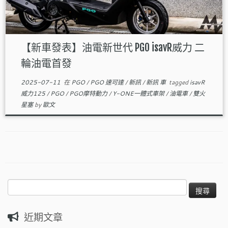
【新車發表】油電新世代 PGO isavR威力 二
輪油電首發
2025-07-11
在
PGO
/
PGO 速可達
/
新訊
/
新訊 車
tagged
isavR
威力125
/
PGO
/
PGO摩特動力
/
Y-ONE一體式車架
/
油電車
/
雙火
星塞
by
歐文
搜
尋
關
近期文章
鍵