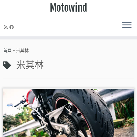
Motowind
Skip
to
首頁
»
米其林
content
米其林