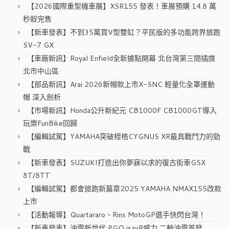
字:
【2026國際重型機車展】XSR155 發表！車展預購 14.8 萬
秒殺完售
【新車發表】不到35萬買V型雙缸？平民版的多功能跨界旅跑
SV-7 GX
【車廠新訊】Royal Enfield全新據點開幕 北台灣第三間插旗
北市中山區
【部品新訊】Arai 2026新帽款上市X-SNC 輕量化全罩運動
帽 深入剖析
【市場新訊】Honda公升新紀元 CB1000F CB1000GT導入
玩樂FunBike回歸
【編輯試駕】YAMAHA突破桎梏CYGNUS XR最具戰鬥力的勁
戰
【新車發表】SUZUKI打造出你夢寐以求的復古街車GSX
8T/8TT
【編輯試駕】都會旅跑新篇章2025 YAMAHA NMAX155改款
上市
【活動報導】Quartararo、Rins MotoGP選手快閃台灣！
【新車發表】油電新世代 PGO isavR威力 二輪油電首發