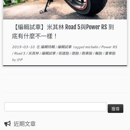
【編輯試車】米其林 Road 5與Power RS 到
底有什麼不一樣！
2019-03-10
在
編輯特輯
/
編輯試車
tagged
michelin
/
Power RS
/
Road 5
/
米其林
/
編輯試車
/
街道胎
/
跑胎
/
跑車胎
/
輪胎
/
重車胎
by
小P
搜
尋
關
近期文章
鍵