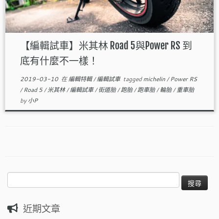
【編輯試車】米其林 Road 5與Power RS 到
底有什麼不一樣！
2019-03-10
在
編輯特輯
/
編輯試車
tagged
michelin
/
Power RS
/
Road 5
/
米其林
/
編輯試車
/
街道胎
/
跑胎
/
跑車胎
/
輪胎
/
重車胎
by
小P
搜
尋
關
近期文章
鍵