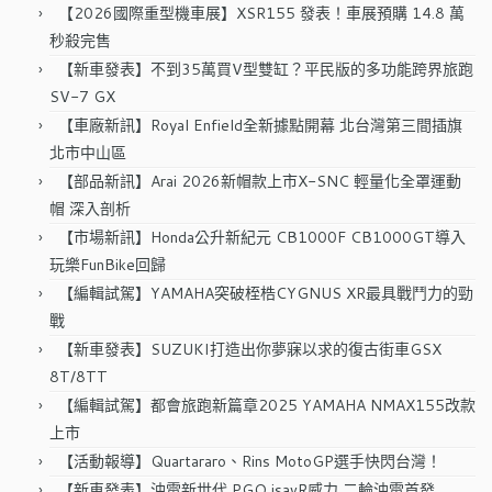
字:
【2026國際重型機車展】XSR155 發表！車展預購 14.8 萬
秒殺完售
【新車發表】不到35萬買V型雙缸？平民版的多功能跨界旅跑
SV-7 GX
【車廠新訊】Royal Enfield全新據點開幕 北台灣第三間插旗
北市中山區
【部品新訊】Arai 2026新帽款上市X-SNC 輕量化全罩運動
帽 深入剖析
【市場新訊】Honda公升新紀元 CB1000F CB1000GT導入
玩樂FunBike回歸
【編輯試駕】YAMAHA突破桎梏CYGNUS XR最具戰鬥力的勁
戰
【新車發表】SUZUKI打造出你夢寐以求的復古街車GSX
8T/8TT
【編輯試駕】都會旅跑新篇章2025 YAMAHA NMAX155改款
上市
【活動報導】Quartararo、Rins MotoGP選手快閃台灣！
【新車發表】油電新世代 PGO isavR威力 二輪油電首發