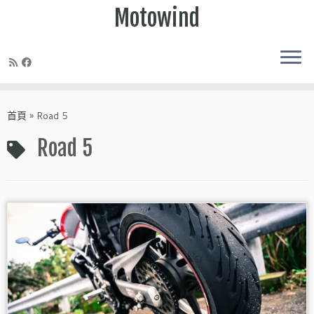
Motowind
Skip
to
首頁
»
Road 5
content
Road 5