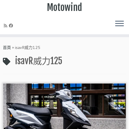
Motowind
Skip
to
首頁
»
isavR威力125
content
isavR威力125