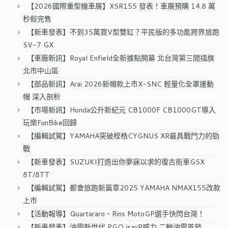
字:
【2026國際重型機車展】XSR155 發表！車展預購 14.8 萬
秒殺完售
【新車發表】不到35萬買V型雙缸？平民版的多功能跨界旅跑
SV-7 GX
【車廠新訊】Royal Enfield全新據點開幕 北台灣第三間插旗
北市中山區
【部品新訊】Arai 2026新帽款上市X-SNC 輕量化全罩運動
帽 深入剖析
【市場新訊】Honda公升新紀元 CB1000F CB1000GT導入
玩樂FunBike回歸
【編輯試駕】YAMAHA突破桎梏CYGNUS XR最具戰鬥力的勁
戰
【新車發表】SUZUKI打造出你夢寐以求的復古街車GSX
8T/8TT
【編輯試駕】都會旅跑新篇章2025 YAMAHA NMAX155改款
上市
【活動報導】Quartararo、Rins MotoGP選手快閃台灣！
【新車發表】油電新世代 PGO isavR威力 二輪油電首發