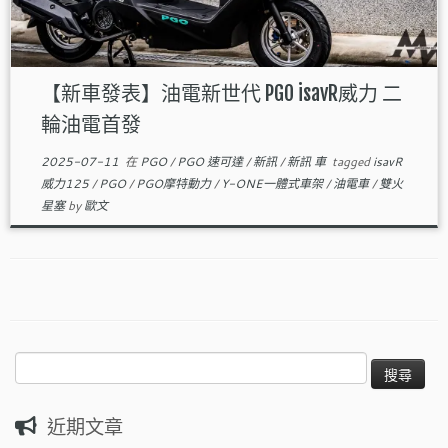
【新車發表】油電新世代 PGO isavR威力 二
輪油電首發
2025-07-11
在
PGO
/
PGO 速可達
/
新訊
/
新訊 車
tagged
isavR
威力125
/
PGO
/
PGO摩特動力
/
Y-ONE一體式車架
/
油電車
/
雙火
星塞
by
歐文
搜
尋
關
近期文章
鍵