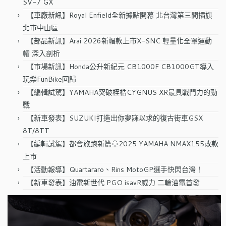
SV-7 GX
【車廠新訊】Royal Enfield全新據點開幕 北台灣第三間插旗
北市中山區
【部品新訊】Arai 2026新帽款上市X-SNC 輕量化全罩運動
帽 深入剖析
【市場新訊】Honda公升新紀元 CB1000F CB1000GT導入
玩樂FunBike回歸
【編輯試駕】YAMAHA突破桎梏CYGNUS XR最具戰鬥力的勁
戰
【新車發表】SUZUKI打造出你夢寐以求的復古街車GSX
8T/8TT
【編輯試駕】都會旅跑新篇章2025 YAMAHA NMAX155改款
上市
【活動報導】Quartararo、Rins MotoGP選手快閃台灣！
【新車發表】油電新世代 PGO isavR威力 二輪油電首發