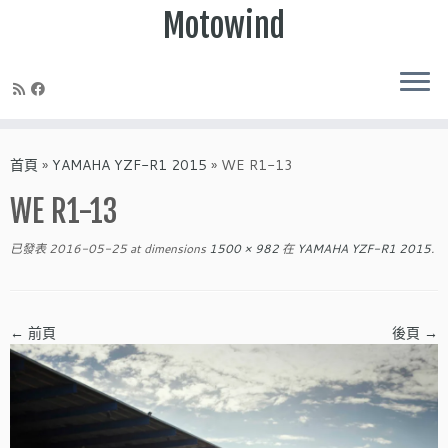
Motowind
Skip
to
首頁
»
YAMAHA YZF-R1 2015
»
WE R1-13
content
WE R1-13
已發表
2016-05-25
at dimensions
1500 × 982
在
YAMAHA YZF-R1 2015
.
← 前頁
後頁 →