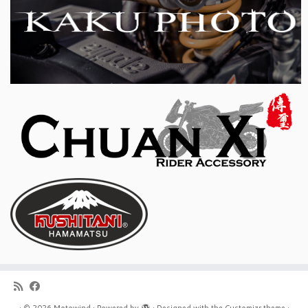
·
© 2026
Motowind
·
Powered by
·
Designed with the
Customizr theme
·