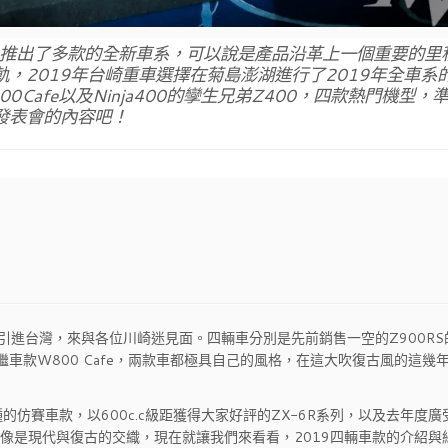
頗大，推出了多款的全新車系，可以說是產品沿革上一個重要的里
軌，2019年台崎重車選擇在菊島澎湖進行了2019年全車系
800Cafe以及Ninja400的孿生兄弟Z400，四款熱門機型，
發表會的內容吧！
引進台灣，來與各位川崎迷見面。四輛車分別是先前銷售一空的Z900RS
的後繼車款W800 Cafe，兩款車都極具自己的風格，在這大吹復古風的這幾
仿賽車款，以600c.c級距獲得大家好評的ZX-6R系列，以及去年度廣
色，也像是現代與復古的交織，現在就讓我們來看看，2019四輛車款的介紹與