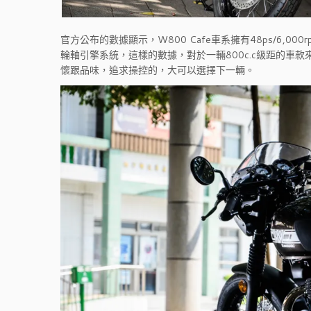
官方公布的數據顯示，W800 Cafe車系擁有48ps/6,000
輪軸引擎系統，這樣的數據，對於一輛800c.c級距的
懷跟品味，追求操控的，大可以選擇下一輛。