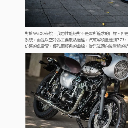
對於W800來說，我想性能絕對不是眾所追求的目標。但
系統，而是以空冷為主要散熱途徑，汽缸容積量達到773c
仿舊的魚雷管，優雅而經典的曲線，從汽缸頭向後彎繞的折