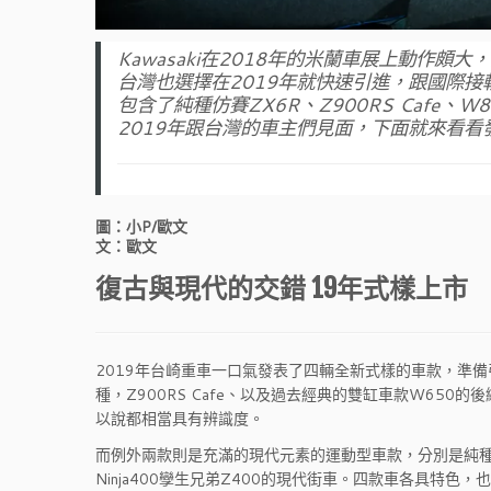
Kawasaki在2018年的米蘭車展上動作
台灣也選擇在2019年就快速引進，跟國際接
包含了純種仿賽ZX6R、Z900RS Cafe、W
2019年跟台灣的車主們見面，下面就來看看
圖：小P/歐文
文：歐文
復古與現代的交錯 19年式樣上市
2019年台崎重車一口氣發表了四輛全新式樣的車款，準備
種，Z900RS Cafe、以及過去經典的雙缸車款W650
以說都相當具有辨識度。
而例外兩款則是充滿的現代元素的運動型車款，分別是純種的
Ninja400孿生兄弟Z400的現代街車。四款車各具特