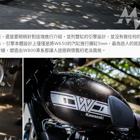
是，還是要稍稍針對這塊進行介紹，並列雙缸的引擎設計，並沒有做任何
.c，引擎本體設計上僅僅是將W650的汽缸進行擴缸5mm，最為迷人的就
線，塑造出W800車系那讓人迷戀與懷舊的老派風格。