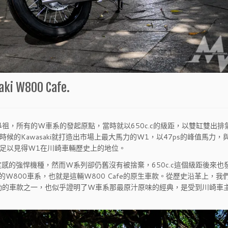
W800 Cafe.
鼻祖，所有的W車系的發起原點，當時就以650c.c的級距，以雙缸雙出排
的Kawasaki就打造出市場上最大馬力的W1，以47ps的峰值馬力，
足以見得W1在川崎車輛歷史上的地位。
感的強悍機種，然而W系列卻仍舊沒有被捨棄，650c.c這個級距後來也
的W800車系，也就是這輛W800 Cafe的原生車款。從歷史沿革上，我
動的車款之一，也似乎證明了W車系那最原汁原味的經典，是受到川崎車