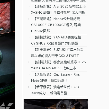
點開幕 北台灣第三間插旗北市中山區
【部品新訊】Arai 2026新帽款上市
X-SNC 輕量化全罩運動帽 深入剖析
【市場新訊】Honda公升新紀元
CB1000F CB1000GT導入 玩樂
FunBike回歸
【編輯試駕】YAMAHA突破桎梏
CYGNUS XR最具戰鬥力的勁戰
【新車發表】SUZUKI打造出你夢
寐以求的復古街車GSX 8T/8TT
【編輯試駕】都會旅跑新篇章2025
YAMAHA NMAX155改款上市
【活動報導】Quartararo、Rins
MotoGP選手快閃台灣！
【新車發表】油電新世代 PGO
isavR威力 二輪油電首發