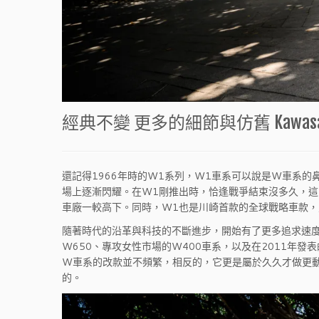
經典不變 更多的細節與仿舊 Kawasaki 
還記得1966年時的W1系列，W1車系可以說是W車系的
場上逐漸閃耀。在W1剛推出時，恰逢戰爭結束沒多久，這時候
車廠一較高下。同時，W1也是川崎首款的全球戰略車款，
隨著時代的沿革與科技的不斷進步，開始有了更多追求速度
W650、專攻女性市場的W400車系，以及在2011年發表
W車系的改款並不頻繁，相反的，它更是屬於久久才做更
的。