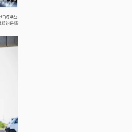
OHC的單凸
車騎的是情