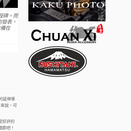
程碑。而
的發表，
準備在
的延伸車
年來說，可
受好評的
細節吧！