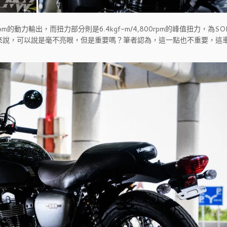
rpm的動力輸出，而扭力部分則是6.4kgf-m/4,800rpm的峰值扭力，為S
車款來說，可以說是毫不亮眼，但是重要嗎？筆者認為，這一點也不重要，這