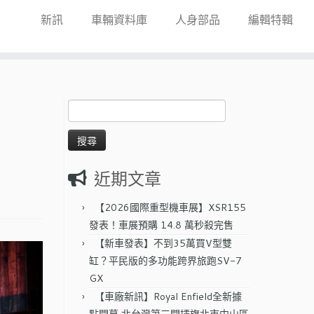
新訊
車輛資料庫
人身部品
編輯特輯
搜
尋
關
鍵
字:
近期文章
【2026國際重型機車展】XSR155
發表！車展預購 14.8 萬秒殺完售
【新車發表】不到35萬買V型雙
缸？平民版的多功能跨界旅跑SV-7
GX
【車廠新訊】Royal Enfield全新據