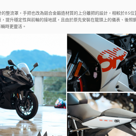
新設計的整流罩，手把也改為鋁合金鍛造材質的上分離把的設計，相較於8S位
荷重，提升穩定性與前輪的接地感，且由於原先安裝在龍頭上的儀表、後照
車輛時更靈活。