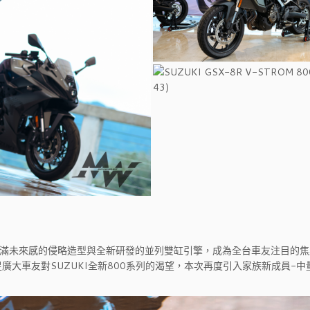
藉著充滿未來感的侵略造型與全新研發的並列雙缸引擎，成為全台車友注目的
大車友對SUZUKI全新800系列的渴望，本次再度引入家族新成員-中