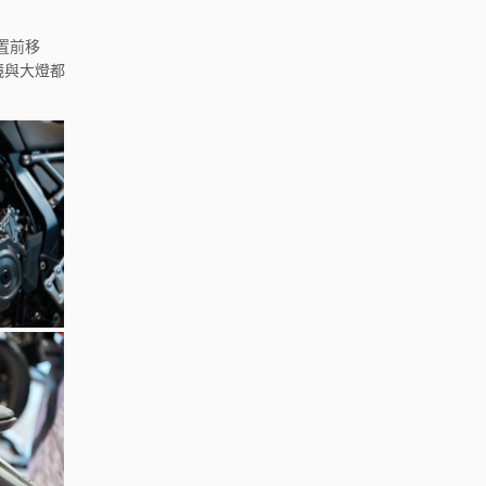
置前移
鏡與大燈都