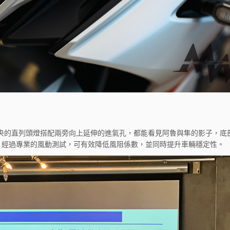
中央的直列頭燈搭配兩旁向上延伸的進氣孔，都能看見阿魯與隼的影子，底
，經過專業的風動測試，可有效降低風阻係數，並同時提升車輛穩定性。