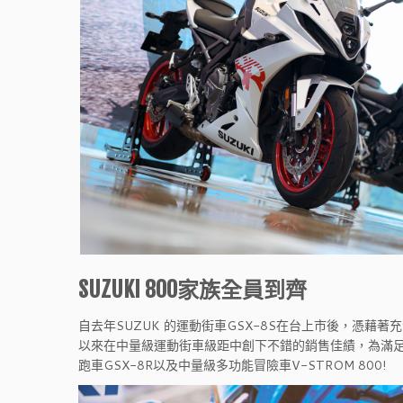
SUZUKI
800家族全員到齊
自去年SUZUK 的運動街車GSX-8S在台上市後，憑
以來在中量級運動街車級距中創下不錯的銷售佳績，為滿足廣
跑車GSX-8R以及中量級多功能冒險車V-STROM 800!