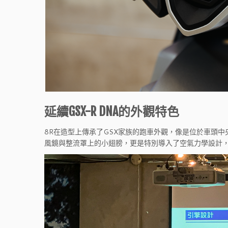
延續GSX-R DNA的外觀特色
8R在造型上傳承了GSX家族的跑車外觀，像是位於車頭
風鏡與整流罩上的小翅膀，更是特別導入了空氣力學設計