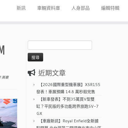
新訊
車輛資料庫
人身部品
編輯特輯
搜
M
尋
關
鍵
字:
近期文章
李 英豪
【2026國際重型機車展】XSR155
發表！車展預購 14.8 萬秒殺完售
【新車發表】不到35萬買V型雙
缸？平民版的多功能跨界旅跑SV-7
GX
【車廠新訊】Royal Enfield全新據