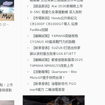
點開幕 北台灣第三間插旗北市中山區
【部品新訊】Arai 2026新帽款上市
X-SNC 輕量化全罩運動帽 深入剖析
【市場新訊】Honda公升新紀元
CB1000F CB1000GT導入 玩樂
FunBike回歸
【編輯試駕】YAMAHA突破桎梏
CYGNUS XR最具戰鬥力的勁戰
【新車發表】SUZUKI打造出你夢
寐以求的復古街車GSX 8T/8TT
【編輯試駕】都會旅跑新篇章2025
YAMAHA NMAX155改款上市
【活動報導】Quartararo、Rins
MotoGP選手快閃台灣！
【新車發表】油電新世代 PGO
焦點，上市
isavR威力 二輪油電首發
量級運動