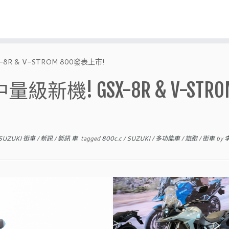
8R & V-STROM 800發表上市!
級新機! GSX-8R & V-STRO
SUZUKI 街車
/
新訊
/
新訊 車
tagged
800c.c
/
SUZUKI
/
多功能車
/
旅跑
/
街車
by