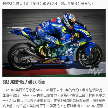
的頒獎台位置！而年度積分來到93分，暫居年度積分第三名。
SUZUKI新戰力Alex Rins
SUZUKI與西班牙小將Alex Rins簽下未來2年的合約，看來這個決定
並沒有做錯，Alex Rins也拿出硬實力，身為GP賽場上最年輕的車手之
一，Alex Rins可以說是後勢看漲，在第8圈時開始急起直追，第9圈更
站上前三的位置，與其他車手一爭高低，也可以看出，SUZUKI廠隊