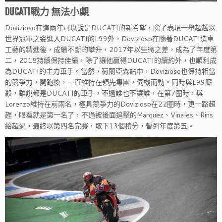
DUCATI戰力 無法小覷
Dovizioso在這兩年可以說是DUCATI的新希望，除了表現一舉超越以
世界冠軍之姿進入DUCATI的L99外，Dovizioso在隨著DUCATI造車
工藝的精進後，成績不斷的攀升，2017年以些微之差，成為了年度第
二，2018持續保持佳績，除了讓他贏得DUCATI的續約外，也順利成
為DUCATI的主力車手。當然，荷蘭亞森站中，Dovizioso也保持相當
的競爭力，開跑後，一直維持在領先集團，伺機而動。同時與L99廝
殺，雖說都是DUCATI的車手，不過誰也不讓誰，在第7圈時，與
Lorenzo維持在前兩名，極具競爭力的Dovizioso在22圈時，更一路超
趕，眼看就是第一名了，不過被後面追擊的Marquez、Vinales、Rins
給超過，最終以第四名完賽，取下13個積分，暫列年度第五。