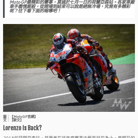
MotoGP最精彩的賽事，莫過於七月一日的荷蘭亞森站。各家車廠
車手盡情廝殺，從開場到結束可以說是絕無冷場，究竟有多精彩
呢？往下看下面的報導吧！
圖：【MotoGP官網】
文：【歐文】
Lorenzo Is Back?