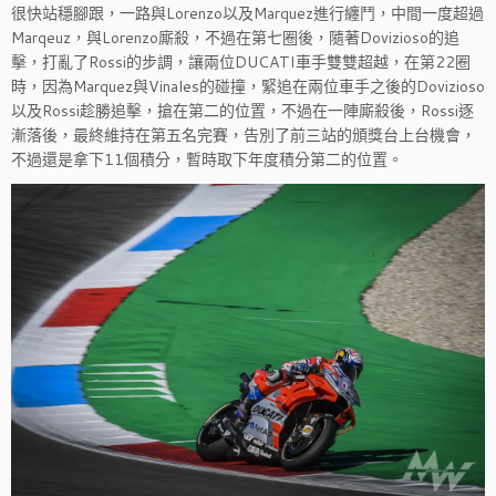
很快站穩腳跟，一路與Lorenzo以及Marquez進行纏鬥，中間一度超過
Marqeuz，與Lorenzo廝殺，不過在第七圈後，隨著Dovizioso的追
擊，打亂了Rossi的步調，讓兩位DUCATI車手雙雙超越，在第22圈
時，因為Marquez與Vinales的碰撞，緊追在兩位車手之後的Dovizioso
以及Rossi趁勝追擊，搶在第二的位置，不過在一陣廝殺後，Rossi逐
漸落後，最終維持在第五名完賽，告別了前三站的頒獎台上台機會，
不過還是拿下11個積分，暫時取下年度積分第二的位置。