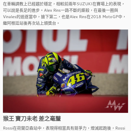
在車輛調教上已經趨於穩定，相較前兩年SUZUKI在賽場上的表現，
可以說是長足的進步。Alex Rins一路不斷的廝殺，在最後一圈與
Vinales的追逐當中，搶下第二，也是Alex Rins在2018 MotoGP中，
繼阿根廷站後再次站上頒獎台。
猴王 寶刀未老 差之毫釐
Rossi在荷蘭亞森站中，表現得相當具有競爭力，燈滅起跑後，Rossi