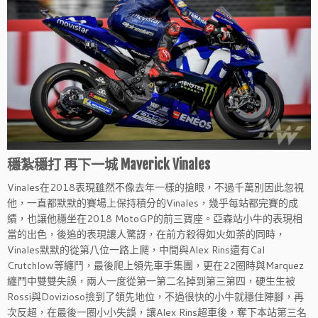
穩紮穩打 再下一城 Maverick Vinales
Vinales在2018表現雖然不像去年一樣的搶眼，不過千萬別因此忽視
他，一直都默默的賽場上保持積分的Vinales，幾乎每站都完賽的成
績，也讓他穩坐在2018 MotoGP的前三寶座。亞森站小牛的表現相
當的出色，後追的表現讓人驚訝，在前方殺得如火如荼的同時，
Vinales默默的從第八位一路上爬，中間與Alex Rins還有Cal
Crutchlow等纏鬥，最後爬上領先車手集團，更在22圈時與Marquez
纏鬥中雙雙失誤，兩人一度從第一第二名掉到第三第四，硬生生被
Rossi與Dovizioso撿到了領先地位，不過很快的小牛就穩住陣腳，再
次反超，在最後一圈小小失誤，讓Alex Rins超車後，奪下本站第三名