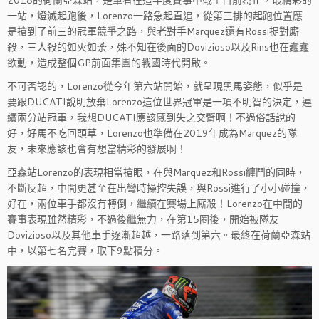
2018的荷蘭亞森站，是筆者在這年度賽事中截至目前為止，最精彩的
一站，燈滅起跑後，Lorenzo一路急起直追，從第三排的起跑位置應
是搶到了前三的冠軍競爭之路，與老對手Marquez還有Rossi捉對廝
殺，三人殺的如火如荼，殊不知在後面的Dovizioso以及Rins也在蠢蠢
欲動，造成整個GP前面集團的戰國時代開啟。
不可否認的，Lorenzo從今年第六站開始，就呈現黑馬姿態，似乎是
要跟DUCATI說明放棄Lorenzo這位世界冠軍是一項不明智的決定，連
續兩分站冠軍，我想DUCATI應該感到失之交臂啊！不過俗話說的
好，好馬不吃回頭草，Lorenzo也準備在2019年成為Marquez的隊
友，未來應該也會有想當精彩的發展啊！
亞森站Lorenzo的表現相當搶眼，在與Marquez和Rossi纏鬥的同時，
不斷反超，中間更甚至在出彎時操控失誤，與Rossi進行了小小碰撞，
好在，兩位車手都沒有轉倒，繼續在賽場上廝殺！Lorenzo在中間的
賽事表現雖然精彩，不過後繼無力，在第15圈後，開始被隊友
Dovizioso以及其他車手逐漸超越，一路落到第六。最終在荷蘭亞森站
中，以第七名完賽，取下9點積分。