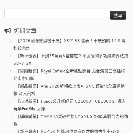
搜
尋
關
近期文章
鍵
字:
【2026國際重型機車展】XSR155 發表！車展預購 14.8 萬
秒殺完售
【新車發表】不到35萬買V型雙缸？平民版的多功能跨界旅跑
SV-7 GX
【車廠新訊】Royal Enfield全新據點開幕 北台灣第三間插旗
北市中山區
【部品新訊】Arai 2026新帽款上市X-SNC 輕量化全罩運動
帽 深入剖析
【市場新訊】Honda公升新紀元 CB1000F CB1000GT導入
玩樂FunBike回歸
【編輯試駕】YAMAHA突破桎梏CYGNUS XR最具戰鬥力的勁
戰
【新車發表】SUZUKI打造出你夢寐以求的復古街車GSX