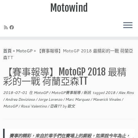
Motowind
Skip
to
首頁
»
MotoGP
»
【賽事報導】MotoGP 2018 最精彩的一戰 荷蘭亞
content
森TT
【賽事報導】MotoGP 2018 最精
彩的一戰 荷蘭亞森TT
2018-07-01
在
MotoGP
/
MotoGP賽事報導
/
新訊
tagged
2018
/
Alex Rins
/
Andrea Dovizioso
/
Jorge Lorenzo
/
Marc Marquez
/
Maverick Vinales
/
MotoGP
/
Rossi Valentino
/
亞森TT
by
歐文
賽事的精彩，來自於車手們在賽場上的廝殺，如果說今年為止，