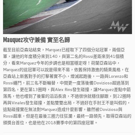
Mauquez攻守兼備 實至名歸
截至目前亞森站結束，Marquez已經取下了四個分站冠軍，兩個亞
軍，讓他的年度積分來到140，與第二名的Rossi差距來到41個積
分，看來Marquez今年的步調也是相當穩定呀！荷蘭亞森站中，
Marquez的這冠軍可以說是得來不易，依舊保持激進的騎乘風格，在
亞森站上新舊對手的打擊著實不小，燈滅起跑後，一路與Lorenzo和
Rossi纏鬥，前三名不斷輪替，中間更一度落後備Dovizioso超過落到
第四名，更在第13圈時，與Alex Rins發生碰撞，讓Marquez差點中箭
落馬，他也嚐到了後輩的滔滔長浪，不過很快就穩住腳跟，到22圈時
再與Vinales發生碰撞，差點雙雙出局，不過好在手肘王不是叫假的，
這點碰撞實在無法對Marquez造成什麼影響，雖然被Dovizioso與
Rossi超車，但是在最後三圈力往狂瀾，最終一路領先，取得亞森站的
頒獎台首位，也是他在2018賽季中的第四座冠軍。