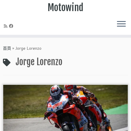
Motowind
Skip
to
首頁
»
Jorge Lorenzo
content
Jorge Lorenzo