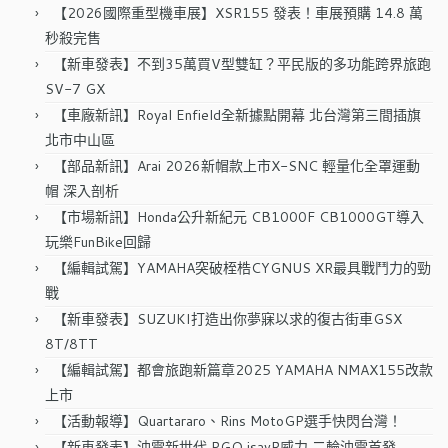
字:
【2026國際重型機車展】XSR155 發表！車展預購 14.8 萬
秒殺完售
【新車發表】不到35萬買V型雙缸？平民版的多功能跨界旅跑
SV-7 GX
【車廠新訊】Royal Enfield全新據點開幕 北台灣第三間插旗
北市中山區
【部品新訊】Arai 2026新帽款上市X-SNC 輕量化全罩運動
帽 深入剖析
【市場新訊】Honda公升新紀元 CB1000F CB1000GT導入
玩樂FunBike回歸
【編輯試駕】YAMAHA突破桎梏CYGNUS XR最具戰鬥力的勁
戰
【新車發表】SUZUKI打造出你夢寐以求的復古街車GSX
8T/8TT
【編輯試駕】都會旅跑新篇章2025 YAMAHA NMAX155改款
上市
【活動報導】Quartararo、Rins MotoGP選手快閃台灣！
【新車發表】油電新世代 PGO isavR威力 二輪油電首發