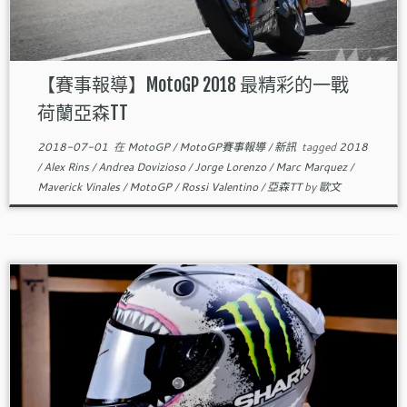
【賽事報導】MotoGP 2018 最精彩的一戰
荷蘭亞森TT
2018-07-01
在
MotoGP
/
MotoGP賽事報導
/
新訊
tagged
2018
/
Alex Rins
/
Andrea Dovizioso
/
Jorge Lorenzo
/
Marc Marquez
/
Maverick Vinales
/
MotoGP
/
Rossi Valentino
/
亞森TT
by
歐文