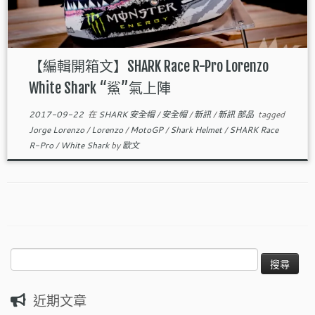
【編輯開箱文】SHARK Race R-Pro Lorenzo
White Shark “鯊”氣上陣
2017-09-22
在
SHARK 安全帽
/
安全帽
/
新訊
/
新訊 部品
tagged
Jorge Lorenzo
/
Lorenzo
/
MotoGP
/
Shark Helmet
/
SHARK Race
R-Pro
/
White Shark
by
歐文
搜
尋
關
近期文章
鍵