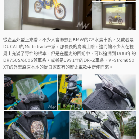
從產品外型上來看，不少人會聯想到BMW的GS水鳥車系，又或者是
DUCATI的Multistrada車系，那長長的鳥嘴土除，進而讓不少人在視
覺上充滿了野性的根本，但是在歷史的回朔中，可以追溯到1988年的
DR750S/800S等車系，或者是1991年的DR-Z車系，V-Strom650
XT的外型原原本本的從自家既有的歷史車款中衍伸而來。