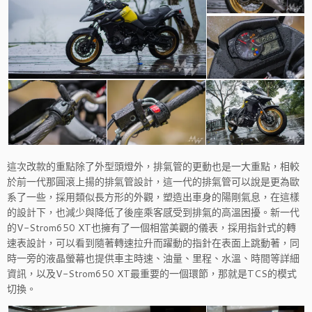
這次改款的重點除了外型頭燈外，排氣管的更動也是一大重點，相較
於前一代那圓滾上揚的排氣管設計，這一代的排氣管可以說是更為歐
系了一些，採用類似長方形的外觀，塑造出車身的陽剛氣息，在這樣
的設計下，也減少與降低了後座乘客感受到排氣的高溫困擾。新一代
的V-Strom650 XT也擁有了一個相當美觀的儀表，採用指針式的轉
速表設計，可以看到隨著轉速拉升而躍動的指針在表面上跳動著，同
時一旁的液晶螢幕也提供車主時速、油量、里程、水溫、時間等詳細
資訊，以及V-Strom650 XT最重要的一個環節，那就是TCS的模式
切換。