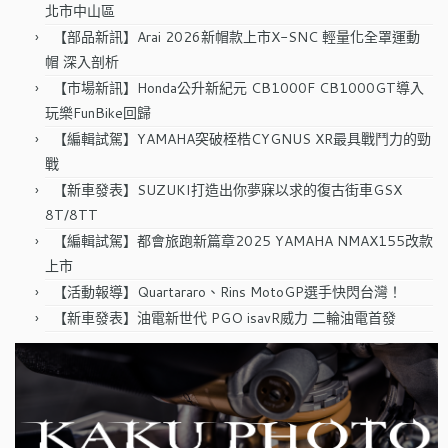
北市中山區
【部品新訊】Arai 2026新帽款上市X-SNC 輕量化全罩運動
帽 深入剖析
【市場新訊】Honda公升新紀元 CB1000F CB1000GT導入
玩樂FunBike回歸
【編輯試駕】YAMAHA突破桎梏CYGNUS XR最具戰鬥力的勁
戰
【新車發表】SUZUKI打造出你夢寐以求的復古街車GSX
8T/8TT
【編輯試駕】都會旅跑新篇章2025 YAMAHA NMAX155改款
上市
【活動報導】Quartararo、Rins MotoGP選手快閃台灣！
【新車發表】油電新世代 PGO isavR威力 二輪油電首發