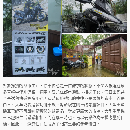
對於擁擠的都市生活，停車位也是一位難求的狀態，不少人被迫在眾
多車輛中僅能保留一輛車，要兼任都市通勤、接送子女、假日出遊甚
至是送貨快遞等多用途！這時最終勝出的往往不是帥氣的跑車，而是
街車、大羊或者是多功能車款。對於現在購車的考量項目，大型重型
機車已經不再單純是奢侈的炫富品，對於更廣大的市場，大型重型機
車已經跟生活緊緊相扣，而在購車時也不再以玩樂作為全權考量的目
標，因此，「經濟性」便成為了相當重要的參考價值。