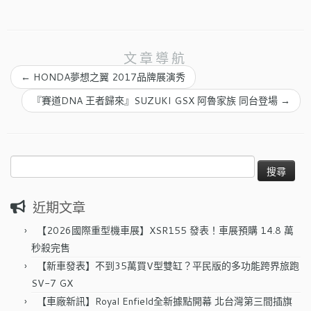
文章導航
←
HONDA夢想之翼 2017品牌展演秀
『賽道DNA 王者歸來』SUZUKI GSX 阿魯家族 同台登場
→
搜
尋
關
近期文章
鍵
字:
【2026國際重型機車展】XSR155 發表！車展預購 14.8 萬
秒殺完售
【新車發表】不到35萬買V型雙缸？平民版的多功能跨界旅跑
SV-7 GX
【車廠新訊】Royal Enfield全新據點開幕 北台灣第三間插旗