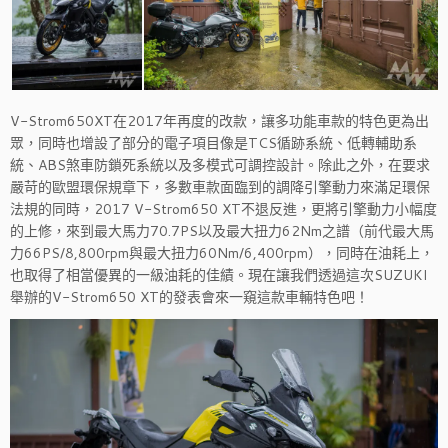
V-Strom650XT在2017年再度的改款，讓多功能車款的特色更為出
眾，同時也增設了部分的電子項目像是TCS循跡系統、低轉輔助系
統、ABS煞車防鎖死系統以及多模式可調控設計。除此之外，在要求
嚴苛的歐盟環保規章下，多數車款面臨到的調降引擎動力來滿足環保
法規的同時，2017 V-Strom650 XT不退反進，更將引擎動力小幅度
的上修，來到最大馬力70.7PS以及最大扭力62Nm之譜（前代最大馬
力66PS/8,800rpm與最大扭力60Nm/6,400rpm），同時在油耗上，
也取得了相當優異的一級油耗的佳績。現在讓我們透過這次SUZUKI
舉辦的V-Strom650 XT的發表會來一窺這款車輛特色吧！