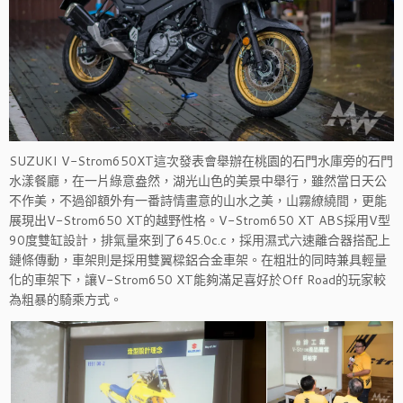
SUZUKI V-Strom650XT這次發表會舉辦在桃園的石門水庫旁的石門
水漾餐廳，在一片綠意盎然，湖光山色的美景中舉行，雖然當日天公
不作美，不過卻額外有一番詩情畫意的山水之美，山霧繚繞間，更能
展現出V-Strom650 XT的越野性格。V-Strom650 XT ABS採用V型
90度雙缸設計，排氣量來到了645.0c.c，採用濕式六速離合器搭配上
鏈條傳動，車架則是採用雙翼樑鋁合金車架。在粗壯的同時兼具輕量
化的車架下，讓V-Strom650 XT能夠滿足喜好於Off Road的玩家較
為粗暴的騎乘方式。