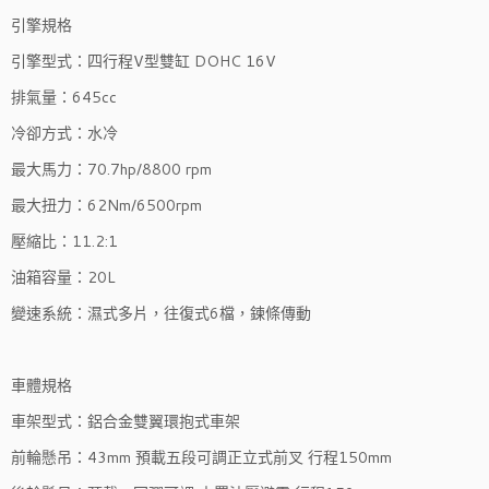
引擎規格
引擎型式：四行程V型雙缸 DOHC 16V
排氣量：645cc
冷卻方式：水冷
最大馬力：70.7hp/8800 rpm
最大扭力：62Nm/6500rpm
壓縮比：11.2:1
油箱容量：20L
變速系統：濕式多片，往復式6檔，鍊條傳動
車體規格
車架型式：鋁合金雙翼環抱式車架
前輪懸吊：43mm 預載五段可調正立式前叉 行程150mm