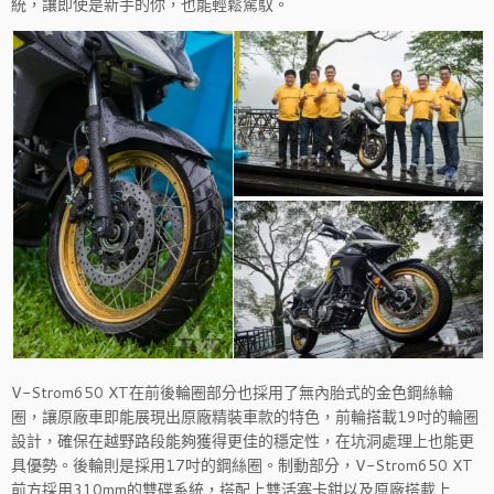
統，讓即使是新手的你，也能輕鬆駕馭。
V-Strom650 XT在前後輪圈部分也採用了無內胎式的金色鋼絲輪
圈，讓原廠車即能展現出原廠精裝車款的特色，前輪搭載19吋的輪圈
設計，確保在越野路段能夠獲得更佳的穩定性，在坑洞處理上也能更
具優勢。後輪則是採用17吋的鋼絲圈。制動部分，V-Strom650 XT
前方採用310mm的雙碟系統，搭配上雙活塞卡鉗以及原廠搭載上