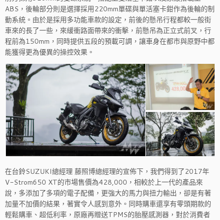
ABS，後輪部分則是選擇採用220mm單碟與單活塞卡鉗作為後輪的制
動系統。由於是採用多功能車款的設定，前後的懸吊行程都較一般街
車來的長了一些，來緩衝路面帶來的衝擊，前懸吊為正立式前叉，行
程前為150mm，同時提供五段的預載可調，讓車身在都市與原野中都
能獲得更為優異的操控效果。
在台鈴SUZUKI總經理 藤照博總經理的宣佈下，我們得到了2017年
V-Strom650 XT的市場售價為428,000，相較於上一代的產品來
說，多添加了多項的電子配備，更強大的馬力與扭力輸出，卻是有著
加量不加價的結果，著實令人感到意外。同時購車還享有零頭期款的
輕鬆購車、超低利率，原廠再贈送TPMS的胎壓感測器，對於消費者