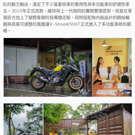
缸的動力輸出，滿足了不少喜愛街車的實用性與多功能車的舒適性車
主。2015年正式改款，維持與上一代相同的鷹眼雙燈造型，但是在車
頭前方加上了越野象徵的鳥嘴擋泥板，同時搭配無內胎設計的鋼絲輪
圈與高聳可調整的風鏡讓V-Strom650XT正式進入了多功能車款的範
疇。