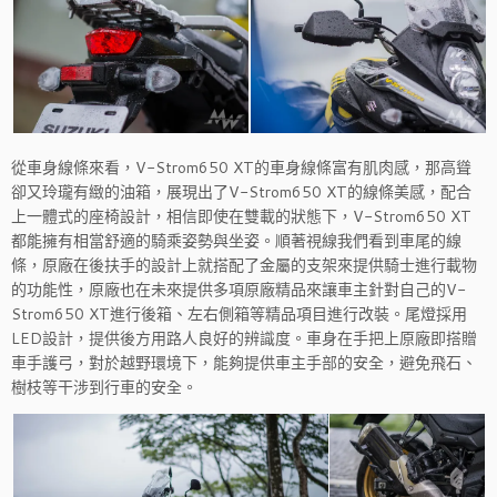
從車身線條來看，V-Strom650 XT的車身線條富有肌肉感，那高聳
卻又玲瓏有緻的油箱，展現出了V-Strom650 XT的線條美感，配合
上一體式的座椅設計，相信即使在雙載的狀態下，V-Strom650 XT
都能擁有相當舒適的騎乘姿勢與坐姿。順著視線我們看到車尾的線
條，原廠在後扶手的設計上就搭配了金屬的支架來提供騎士進行載物
的功能性，原廠也在未來提供多項原廠精品來讓車主針對自己的V-
Strom650 XT進行後箱、左右側箱等精品項目進行改裝。尾燈採用
LED設計，提供後方用路人良好的辨識度。車身在手把上原廠即搭贈
車手護弓，對於越野環境下，能夠提供車主手部的安全，避免飛石、
樹枝等干涉到行車的安全。