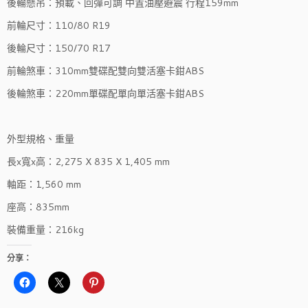
後輪懸吊：預載、回彈可調 中置油壓避震 行程159mm
前輪尺寸：110/80 R19
後輪尺寸：150/70 R17
前輪煞車：310mm雙碟配雙向雙活塞卡鉗ABS
後輪煞車：220mm單碟配單向單活塞卡鉗ABS
外型規格、重量
長x寬x高：2,275 X 835 X 1,405 mm
軸距：1,560 mm
座高：835mm
裝備重量：216kg
分享：