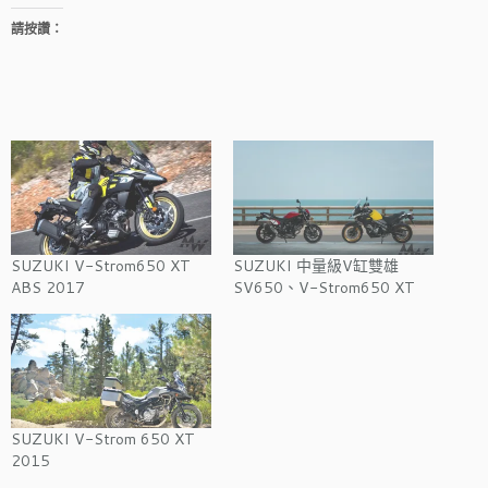
請按讚：
SUZUKI V-Strom650 XT
SUZUKI 中量級V缸雙雄
ABS 2017
SV650、V-Strom650 XT
SUZUKI V-Strom 650 XT
2015