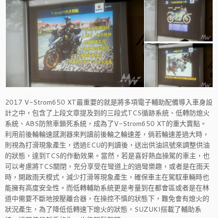
2017 V-Strom650 XT最重要的就是將多項電子輔助配備導入車身設
計之中，包含了上段文章提及到的三段式TCS循跡系統、低轉防熄火
系統、ABS防煞車鎖死系統，成為了V-Strom650 XT的重大賣點。
利用前後輪輪速感測器來判讀前後輪之輪速差，倘若輪速差過大時，
則視為打滑現象產生，透過ECU的判讀後，送出供油訊號來調整供油
的狀態，達到TCS的作動效果。當然，若是喜好熱血操駕的車主，也
可以考慮將TCS關閉，充分享受在彎道上的過彎樂趣，或者是在雨天
時，開啟雨天模式，減少打滑等現象產生，確保車主在駕馭車輛時也
能擁有高度安全性。而低轉輔助系統更是考量到在都會區或者是在林
道中需要不斷地按壓離合器，在操控不慎的狀態下，難免會有熄火的
狀況產生，為了降低低轉速下熄火的狀態，SUZUKI搭載了輔助系