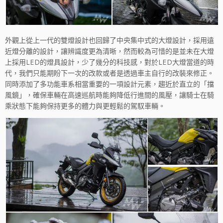
外觀上從上一代的雙燈設計也回歸了中央集中式的大燈設計，採用遠
近燈分離的設計，讓辨識度更為清晰，然而較為可惜的是並未在大燈
上採用LED的燈具設計，少了幾分的科技感，對於LED大燈當道的時
代，我們只能期盼下一次的改款或者是透過車主自行的改裝來修正。
同時添加了多功能車系相當重要的一項設計元素，趨近於直立的「擋
風鏡」，確保車輛在高速巡航時能夠降低行進間的風壓，讓騎士在騎
乘狀態下能夠保持更多的體力與更輕鬆的駕馭車輛。