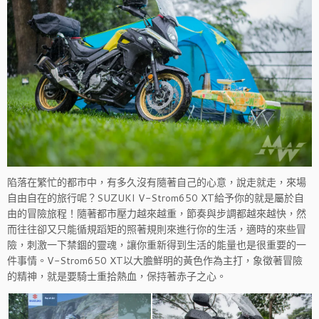
陷落在繁忙的都市中，有多久沒有隨著自己的心意，說走就走，來場
自由自在的旅行呢？SUZUKI V-Strom650 XT給予你的就是屬於自
由的冒險旅程！隨著都市壓力越來越重，節奏與步調都越來越快，然
而往往卻又只能循規蹈矩的照著規則來進行你的生活，適時的來些冒
險，刺激一下禁錮的靈魂，讓你重新得到生活的能量也是很重要的一
件事情。V-Strom650 XT以大膽鮮明的黃色作為主打，象徵著冒險
的精神，就是要騎士重拾熱血，保持著赤子之心。