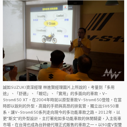
誠如SUZUKI資深經理 林進賢經理圖片上所說的，考量到「多用
途」、「舒適」、「親切」、「實用」的多面向的車款，V-
Strom650 XT，在2004年時就以原型車款V-Strom650登陸，在當
時即以銳利的外型，高聳的手把與高昂的排氣管，獨立出SV650車
系，讓V-Strom650系列走向現今的多功能車款之路。2012年，以
更”斯文“的外型設計，主打著宛如多功能車款的休閒騎姿，入主街車
市場，在台灣也成為台鈴總代理正式販售的車款之一。以90度V型雙