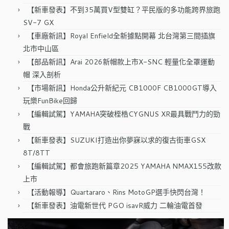
【新車發表】不到35萬買V型雙缸？平民版的多功能跨界旅跑
SV-7 GX
【車廠新訊】Royal Enfield全新據點開幕 北台灣第三間插旗
北市中山區
【部品新訊】Arai 2026新帽款上市X-SNC 輕量化全罩運動
帽 深入剖析
【市場新訊】Honda公升新紀元 CB1000F CB1000GT導入
玩樂FunBike回歸
【編輯試駕】YAMAHA突破桎梏CYGNUS XR最具戰鬥力的勁
戰
【新車發表】SUZUKI打造出你夢寐以求的復古街車GSX
8T/8TT
【編輯試駕】都會旅跑新篇章2025 YAMAHA NMAX155改款
上市
【活動報導】Quartararo、Rins MotoGP選手快閃台灣！
【新車發表】油電新世代 PGO isavR威力 二輪油電首發