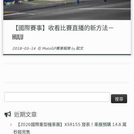
【國際賽事】收看比賽直播的新方法－
HULU
2018-03-14
在
MotoGP賽事報導
by
歐文
搜
尋
關
近期文章
鍵
字:
【2026國際重型機車展】XSR155 發表！車展預購 14.8 萬
秒殺完售