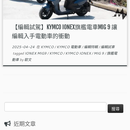
【編輯試駕】KYMCO IONEX旗艦電車MIG 9 讓
編輯入手電動車的衝動
2025-04-24
在
KYMCO
/
KYMCO 電動車
/
編輯特輯
/
編輯試車
tagged
IONEX MIG9
/
KYMCO
/
KYMCO IONEX
/
MIG 9
/
旗艦電
動車
by
歐文
搜
尋
關
近期文章
鍵