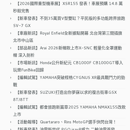
字:
【2026國際重型機車展】XSR155 發表！車展預購 14.8 萬
秒殺完售
【新車發表】不到35萬買V型雙缸？平民版的多功能跨界旅跑
SV-7 GX
【車廠新訊】Royal Enfield全新據點開幕 北台灣第三間插旗
北市中山區
【部品新訊】Arai 2026新帽款上市X-SNC 輕量化全罩運動
帽 深入剖析
【市場新訊】Honda公升新紀元 CB1000F CB1000GT導入
玩樂FunBike回歸
【編輯試駕】YAMAHA突破桎梏CYGNUS XR最具戰鬥力的勁
戰
【新車發表】SUZUKI打造出你夢寐以求的復古街車GSX
8T/8TT
【編輯試駕】都會旅跑新篇章2025 YAMAHA NMAX155改款
上市
【活動報導】Quartararo、Rins MotoGP選手快閃台灣！
【新車發表】油電新世代 PGO isavR威力 二輪油電首發