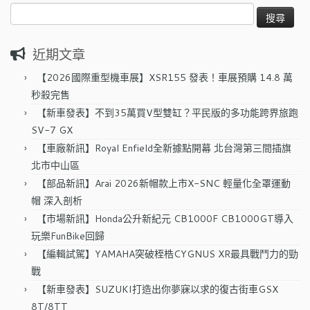
搜
尋
關
近期文章
鍵
字:
【2026國際重型機車展】XSR155 發表！車展預購 14.8 萬
秒殺完售
【新車發表】不到35萬買V型雙缸？平民版的多功能跨界旅跑
SV-7 GX
【車廠新訊】Royal Enfield全新據點開幕 北台灣第三間插旗
北市中山區
【部品新訊】Arai 2026新帽款上市X-SNC 輕量化全罩運動
帽 深入剖析
【市場新訊】Honda公升新紀元 CB1000F CB1000GT導入
玩樂FunBike回歸
【編輯試駕】YAMAHA突破桎梏CYGNUS XR最具戰鬥力的勁
戰
【新車發表】SUZUKI打造出你夢寐以求的復古街車GSX
8T/8TT