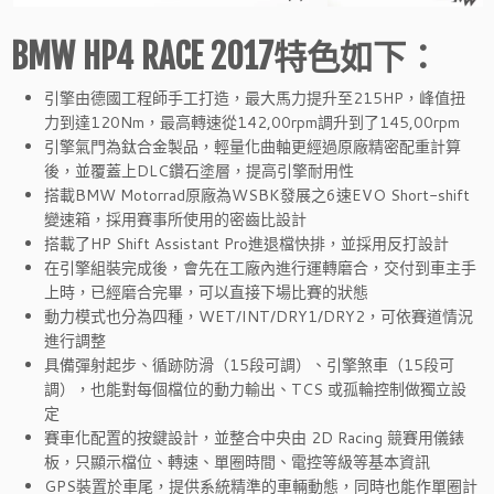
BMW HP4 RACE 2017特色如下：
引擎由德國工程師手工打造，最大馬力提升至215HP，峰值扭
力到達120Nm，最高轉速從142,00rpm調升到了145,00rpm
引擎氣門為鈦合金製品，輕量化曲軸更經過原廠精密配重計算
後，並覆蓋上DLC鑽石塗層，提高引擎耐用性
搭載BMW Motorrad原廠為WSBK發展之6速EVO Short-shift
變速箱，採用賽事所使用的密齒比設計
搭載了HP Shift Assistant Pro進退檔快排，並採用反打設計
在引擎組裝完成後，會先在工廠內進行運轉磨合，交付到車主手
上時，已經磨合完畢，可以直接下場比賽的狀態
動力模式也分為四種，WET/INT/DRY1/DRY2，可依賽道情況
進行調整
具備彈射起步、循跡防滑（15段可調）、引擎煞車（15段可
調），也能對每個檔位的動力輸出、TCS 或孤輪控制做獨立設
定
賽車化配置的按鍵設計，並整合中央由 2D Racing 競賽用儀錶
板，只顯示檔位、轉速、單圈時間、電控等級等基本資訊
GPS裝置於車尾，提供系統精準的車輛動態，同時也能作單圈計