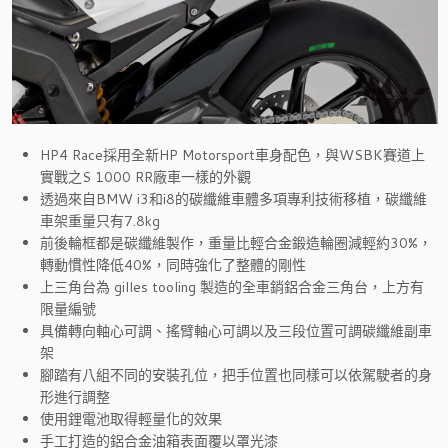
HP4 Race採用全新HP Motorsport車身配色，與WSBK賽道上
實戰之S 1000 RR廠車一樣的外觀
透過來自BMW i3和i8的碳纖維車體多項專利技術移植，碳纖維
車架重量只有7.8kg
前後輪框都是碳纖維製作，重量比輕合金鍛造輪圈減輕約30%，
轉動慣性降低40%，同時強化了整體的剛性
上三角台為 gilles tooling 製造的全車銷鋁合金三角台，上方有
限量編號
具備轉向軸心可調、搖臂軸心可調以及三段位置可調碳纖維副車
架
腳踏有八組不同的安裝孔位，把手位置也同樣可以依駕駛者的身
形進行調整
使用鋰電池取得輕量化的效果
手工打造的鋁合金油箱表面覆以罩光漆