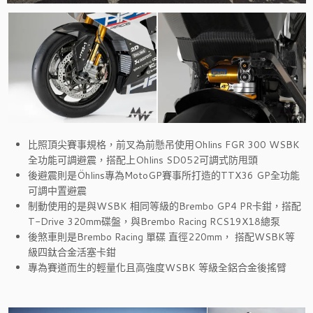
比照頂尖賽事規格，前叉為前懸吊使用Ohlins FGR 300 WSBK
全功能可調避震，搭配上Ohlins SD052可調式防甩頭
後避震則是Öhlins專為MotoGP賽事所打造的TTX36 GP全功能
可調中置避震
制動使用的是與WSBK 相同等級的Brembo GP4 PR卡鉗，搭配
T-Drive 320mm碟盤，與Brembo Racing RCS19X18總泵
後煞車則是Brembo Racing 單碟 直徑220mm， 搭配WSBK等
級四鈦合金活塞卡鉗
專為賽道而生的輕量化且高強度WSBK 等級全鋁合金後搖臂