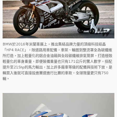
BMW於2016年米蘭車展上，推出集結品牌力量的頂級科技結晶
「HP4 RACE」，除道路用車配備，車架、輪圈到整流罩全為碳纖維
所打造，加上輕量化的鋁合金油箱與全段碳纖維排氣管屏，打造極致
輕量化的車身重量，即便裝備重量也只有171公斤的驚人數字，搭配
提升至215hp的馬力輸出，加上許多廠車等級的配備與技術下放，是
輛買入後就可直接投進賽道進行比賽的車款，全球限量更只有750
輛。