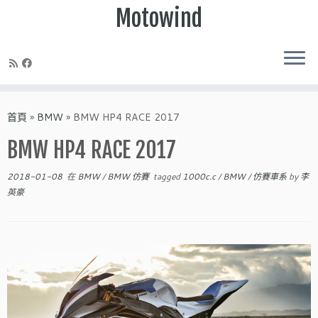
Motowind
Skip
to
首頁
»
BMW
»
BMW HP4 RACE 2017
content
BMW HP4 RACE 2017
2018-01-08
在
BMW
/
BMW 仿賽
tagged
1000c.c
/
BMW
/
仿賽車系
by
李
英豪