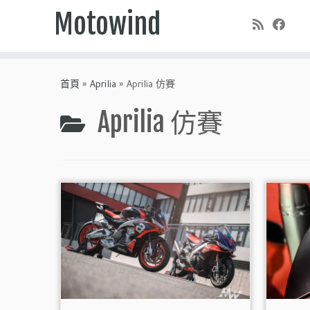
Motowind
Skip
to
首頁
»
Aprilia
»
Aprilia 仿賽
content
Aprilia 仿賽