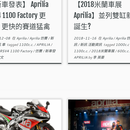
車發表】 Aprilia
【2018米蘭車展
 1100 Factory 更
Aprilia】並列雙
、更快的賽道猛禽
誕生?
12-08
在
Aprilia
/
Aprilia 仿賽
/
新
2018-11-16
在
Aprilia
/
Aprilia
 車
tagged
1100c.c.
/
APRILIA
/
訊
/
新訊 活動資訊
tagged
1000c.c
RSV4 1100 Factory
/
仿賽
/
新車發
1100c.c.
/
2018米蘭車展
/
600c.c
文
APRILIA
by
李 英豪