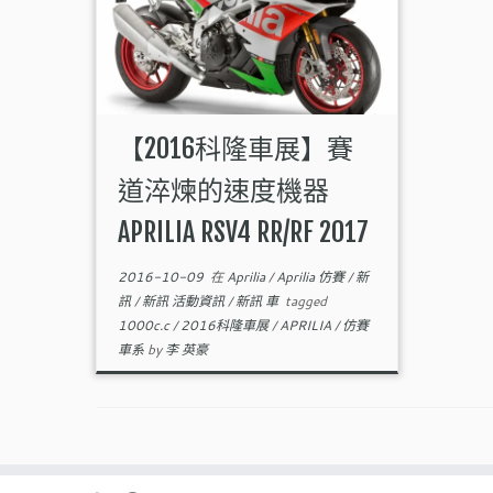
【2016科隆車展】賽
道淬煉的速度機器
APRILIA RSV4 RR/RF 2017
2016-10-09
在
Aprilia
/
Aprilia 仿賽
/
新
訊
/
新訊 活動資訊
/
新訊 車
tagged
1000c.c
/
2016科隆車展
/
APRILIA
/
仿賽
車系
by
李 英豪