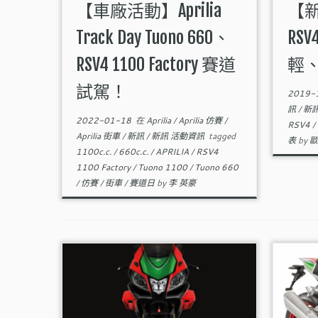
【車廠活動】Aprilia
【新
Track Day Tuono 660、
RSV4
RSV4 1100 Factory 賽道
輕
試駕！
2019-
訊
/
新訊
2022-01-18
在
Aprilia
/
Aprilia 仿賽
/
RSV4
/
Aprilia 街車
/
新訊
/
新訊 活動資訊
tagged
表
by
歐
1100c.c.
/
660c.c.
/
APRILIA
/
RSV4
1100 Factory
/
Tuono 1100
/
Tuono 660
/
仿賽
/
街車
/
賽道日
by
李 英豪