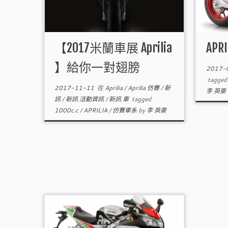
【2017米蘭車展 Aprilia
APRI
】給你一對翅膀
2017-
tagge
2017-11-11
在
Aprilia
/
Aprilia 仿賽
/
新
李 英豪
訊
/
新訊 活動資訊
/
新訊 車
tagged
1000c.c
/
APRILIA
/
仿賽車系
by
李 英豪