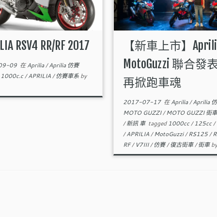
LIA RSV4 RR/RF 2017
【新車上市】Aprilia
MotoGuzzi 聯合發
09-09
在
Aprilia
/
Aprilia 仿賽
d
1000c.c
/
APRILIA
/
仿賽車系
by
再掀跑車魂
2017-07-17
在
Aprilia
/
Aprilia
MOTO GUZZI
/
MOTO GUZZI 街
/
新訊 車
tagged
1000cc
/
125cc
/
/
APRILIA
/
MotoGuzzi
/
RS125
/
R
RF
/
V7III
/
仿賽
/
復古街車
/
街車
b