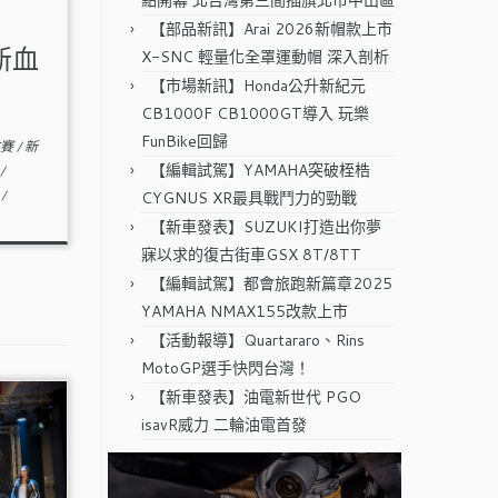
點開幕 北台灣第三間插旗北市中山區
【部品新訊】Arai 2026新帽款上市
缸新血
X-SNC 輕量化全罩運動帽 深入剖析
【市場新訊】Honda公升新紀元
CB1000F CB1000GT導入 玩樂
FunBike回歸
 仿賽
/
新
【編輯試駕】YAMAHA突破桎梏
/
.
/
CYGNUS XR最具戰鬥力的勁戰
【新車發表】SUZUKI打造出你夢
寐以求的復古街車GSX 8T/8TT
【編輯試駕】都會旅跑新篇章2025
YAMAHA NMAX155改款上市
【活動報導】Quartararo、Rins
MotoGP選手快閃台灣！
【新車發表】油電新世代 PGO
isavR威力 二輪油電首發