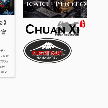
 X
表會
 仿賽
/
車
/
新訊
750cc
SV4
y
歐文