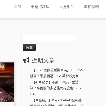
新訊
車輛資料庫
人身部品
編輯特輯
搜
尋
關
鍵
字:
近期文章
【2026國際重型機車展】XSR155
發表！車展預購 14.8 萬秒殺完售
【新車發表】不到35萬買V型雙
缸？平民版的多功能跨界旅跑SV-7
GX
【車廠新訊】Royal Enfield全新據