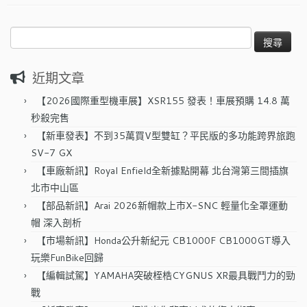
搜
尋
關
近期文章
鍵
字:
【2026國際重型機車展】XSR155 發表！車展預購 14.8 萬
秒殺完售
【新車發表】不到35萬買V型雙缸？平民版的多功能跨界旅跑
SV-7 GX
【車廠新訊】Royal Enfield全新據點開幕 北台灣第三間插旗
北市中山區
【部品新訊】Arai 2026新帽款上市X-SNC 輕量化全罩運動
帽 深入剖析
【市場新訊】Honda公升新紀元 CB1000F CB1000GT導入
玩樂FunBike回歸
【編輯試駕】YAMAHA突破桎梏CYGNUS XR最具戰鬥力的勁
戰