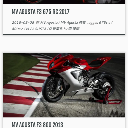
MV AGUSTA F3 675 RC 2017
2018-05-08
在
MV Agusta
/
MV Agusta 仿賽
tagged
675c.c
/
800c.c
/
MV AGUSTA
/
仿賽車系
by
李 英豪
MV AGUSTA F3 800 2013