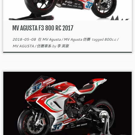
MV AGUSTA F3 800 RC 2017
2018-05-08
在
MV Agusta
/
MV Agusta 仿賽
tagged
800c.c
/
MV AGUSTA
/
仿賽車系
by
李 英豪