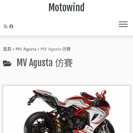
Motowind
Skip
to
首頁
»
MV Agusta
»
MV Agusta 仿賽
content
MV Agusta 仿賽