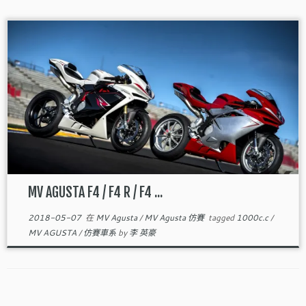
MV AGUSTA F4 / F4 R / F4 ...
2018-05-07
在
MV Agusta
/
MV Agusta 仿賽
tagged
1000c.c
/
MV AGUSTA
/
仿賽車系
by
李 英豪