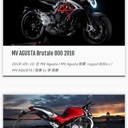
MV AGUSTA Brutale 800 2016
2018-05-10
在
MV Agusta
/
MV Agusta 街車
tagged
800c.c
/
MV AGUSTA
/
街車
by
李 英豪