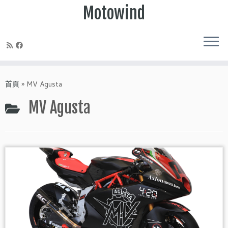
Motowind
Skip
to
首頁
»
MV Agusta
content
MV Agusta