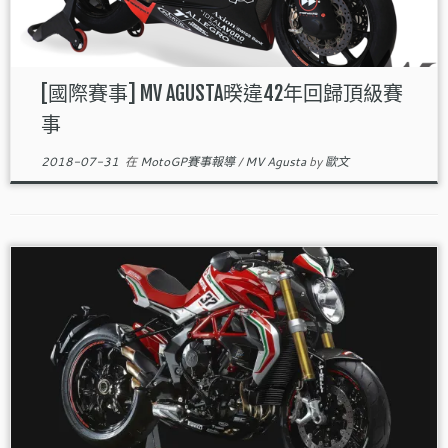
[國際賽事] MV AGUSTA暌違42年回歸頂級賽
事
2018-07-31
在
MotoGP賽事報導
/
MV Agusta
by
歐文