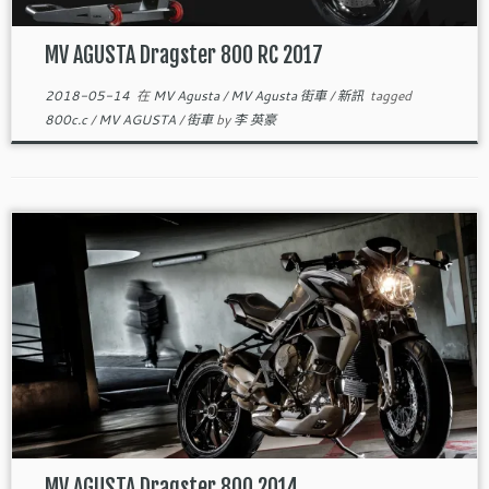
MV AGUSTA Dragster 800 RC 2017
2018-05-14
在
MV Agusta
/
MV Agusta 街車
/
新訊
tagged
800c.c
/
MV AGUSTA
/
街車
by
李 英豪
MV AGUSTA Dragster 800 2014