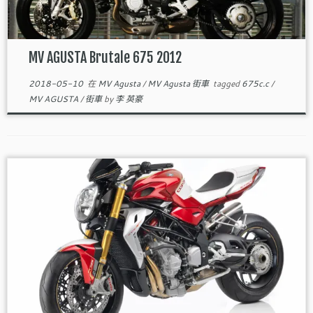
MV AGUSTA Brutale 675 2012
2018-05-10
在
MV Agusta
/
MV Agusta 街車
tagged
675c.c
/
MV AGUSTA
/
街車
by
李 英豪