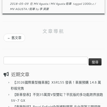
2018-05-09
在
MV Agusta
/
MV Agusta 街車
tagged
1000c.c
/
MV AGUSTA
/
街車
by
李 英豪
文章導航
←
舊文章
搜
尋
關
近期文章
鍵
字:
【2026國際重型機車展】XSR155 發表！車展預購 14.8 萬
秒殺完售
【新車發表】不到35萬買V型雙缸？平民版的多功能跨界旅跑
SV-7 GX
【車廠新訊】Royal Enfield全新據點開幕 北台灣第三間插旗