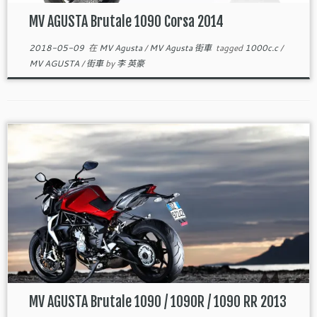
MV AGUSTA Brutale 1090 Corsa 2014
2018-05-09
在
MV Agusta
/
MV Agusta 街車
tagged
1000c.c
/
MV AGUSTA
/
街車
by
李 英豪
MV AGUSTA Brutale 1090 / 1090R / 1090 RR 2013