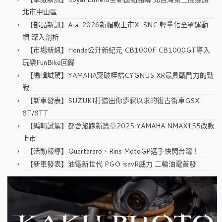
北市中山區
【部品新訊】Arai 2026新帽款上市X-SNC 輕量化全罩運動
帽 深入剖析
【市場新訊】Honda公升新紀元 CB1000F CB1000GT導入
玩樂FunBike回歸
【編輯試駕】YAMAHA突破桎梏CYGNUS XR最具戰鬥力的勁
戰
【新車發表】SUZUKI打造出你夢寐以求的復古街車GSX
8T/8TT
【編輯試駕】都會旅跑新篇章2025 YAMAHA NMAX155改款
上市
【活動報導】Quartararo、Rins MotoGP選手快閃台灣！
【新車發表】油電新世代 PGO isavR威力 二輪油電首發