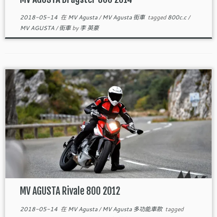
2018-05-14
在
MV Agusta
/
MV Agusta 街車
tagged
800c.c
/
MV AGUSTA
/
街車
by
李 英豪
MV AGUSTA Rivale 800 2012
2018-05-14
在
MV Agusta
/
MV Agusta 多功能車款
tagged