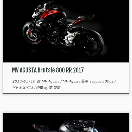
MV AGUSTA Brutale 800 RR 2017
2018-05-10
在
MV Agusta
/
MV Agusta 街車
tagged
800c.c
/
MV AGUSTA
/
街車
by
李 英豪