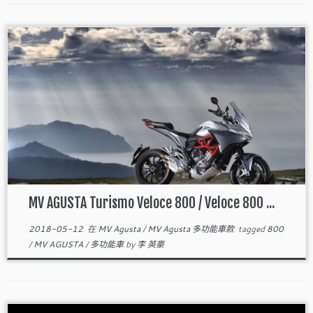
MV AGUSTA Turismo Veloce 800 / Veloce 800 ...
2018-05-12
在
MV Agusta
/
MV Agusta 多功能車款
tagged
800
/
MV AGUSTA
/
多功能車
by
李 英豪