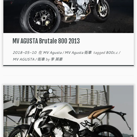
MV AGUSTA Brutale 800 2013
2018-05-10
在
MV Agusta
/
MV Agusta 街車
tagged
800c.c
/
MV AGUSTA
/
街車
by
李 英豪