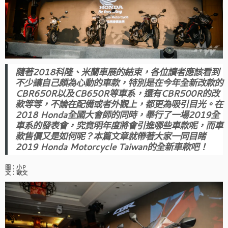
隨著2018科隆、米蘭車展的結束，各位讀者應該看到
不少讓自己頗為心動的車款，特別是在今年全新改款的
CBR650R以及CB650R等車系，還有CBR500R的改
款等等，不論在配備或者外觀上，都更為吸引目光。在
2018 Honda全國大會師的同時，舉行了一場2019全
車系的發表會，究竟明年度將會引進哪些車款呢，而車
款售價又是如何呢？本篇文章就帶著大家一同目睹
2019 Honda Motorcycle Taiwan的全新車款吧！
圖：小P
文：歐文