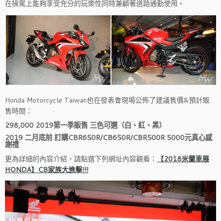
在操駕上能夠享受充分的玩樂性同時兼顧著道路通勤使用。
Honda Motorcycle Taiwan也在發表會現場公佈了建議售價&預計販
售時間：
298,000 2019第一季販售 三色可選（白、紅、黑）
2019 二月底前 訂購CBR650R/CB650R/CBR500R 5000元真心感
謝禮
更為詳細的內容介紹，請點選下列網址內容觀看：
【2018米蘭車展
HONDA】CB家族大進擊!!!