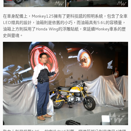
在車身配備上，Monkey125擁有了更科技感的照明系統，包含了全車
LED燈具的設計，油箱則是依舊的小巧，而油箱具有5.6L的容積量，
油箱上方則採用了Honda Wing的浮雕貼紙，來延續Monkey車系的歷
史與靈魂。