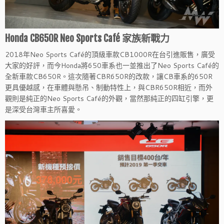
Honda CB650R Neo Sports Café 家族新戰力
2018年Neo Sports Café的頂級車款CB1000R在台引進販售，廣受
大家的好評，而今Honda將650車系也一並推出了Neo Sports Café的
全新車款CB650R。這次隨著CBR650R的改款，讓CB車系的650R
更具優越感，在車體與懸吊、制動特性上，與CBR650R相近，而外
觀則是純正的Neo Sports Café的外觀，當然那純正的四缸引擎，更
是深受台灣車主所喜愛。