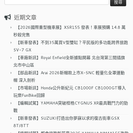
尋
關
近期文章
鍵
字:
【2026國際重型機車展】XSR155 發表！車展預購 14.8 萬
秒殺完售
【新車發表】不到35萬買V型雙缸？平民版的多功能跨界旅跑
SV-7 GX
【車廠新訊】Royal Enfield全新據點開幕 北台灣第三間插旗
北市中山區
【部品新訊】Arai 2026新帽款上市X-SNC 輕量化全罩運動
帽 深入剖析
【市場新訊】Honda公升新紀元 CB1000F CB1000GT導入
玩樂FunBike回歸
【編輯試駕】YAMAHA突破桎梏CYGNUS XR最具戰鬥力的勁
戰
【新車發表】SUZUKI打造出你夢寐以求的復古街車GSX
8T/8TT