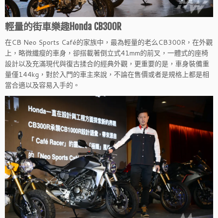
輕量的街車樂趣Honda CB300R
在CB Neo Sports Café的家族中，最為輕量的老么CB300R，在外觀
上，略微纖瘦的車身，卻搭載著倒立式41mm的前叉，一體式的座椅
設計以及充滿現代與復古揉合的經典外觀，更重要的是，車身裝備重
量僅144kg，對於入門的車主來說，不論在售價或者是規格上都是相
當合適以及容易入手的。