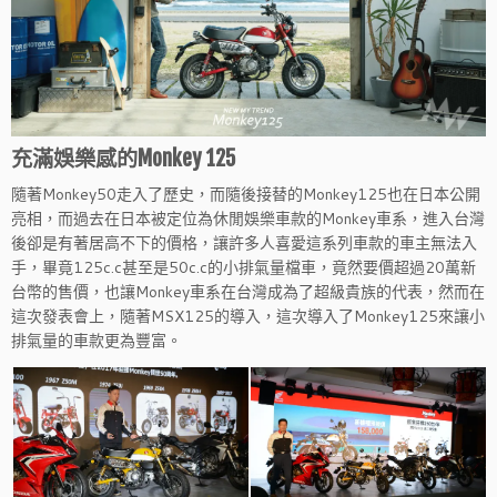
充滿娛樂感的Monkey 125
隨著Monkey50走入了歷史，而隨後接替的Monkey125也在日本公開
亮相，而過去在日本被定位為休閒娛樂車款的Monkey車系，進入台灣
後卻是有著居高不下的價格，讓許多人喜愛這系列車款的車主無法入
手，畢竟125c.c甚至是50c.c的小排氣量檔車，竟然要價超過20萬新
台幣的售價，也讓Monkey車系在台灣成為了超級貴族的代表，然而在
這次發表會上，隨著MSX125的導入，這次導入了Monkey125來讓小
排氣量的車款更為豐富。