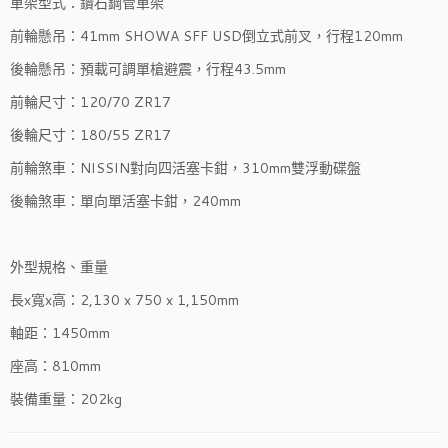
車架型式：鑽石鋼管車架
前輪懸吊：41mm SHOWA SFF USD倒立式前叉，行程120mm
後輪懸吊：預載可調單槍避震，行程43.5mm
前輪尺寸：120/70 ZR17
後輪尺寸：180/55 ZR17
前輪煞車：NISSIN對向四活塞卡鉗，310mm雙浮動碟盤
後輪煞車：單向單活塞卡鉗，240mm
外型規格、重量
長x寬x高：2,130 x 750 x 1,150mm
軸距：1450mm
座高：810mm
裝備重量：202kg