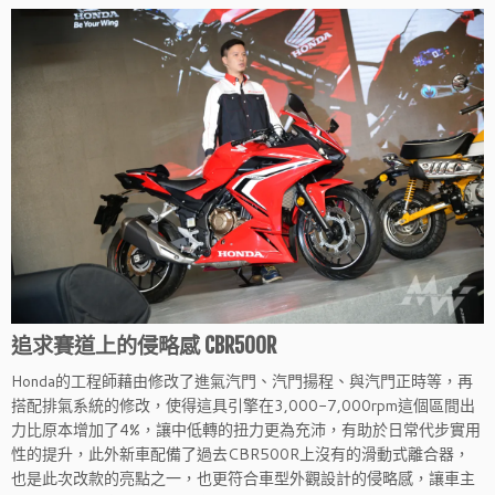
追求賽道上的侵略感 CBR500R
Honda的工程師藉由修改了進氣汽門、汽門揚程、與汽門正時等，再
搭配排氣系統的修改，使得這具引擎在3,000-7,000rpm這個區間出
力比原本增加了4%，讓中低轉的扭力更為充沛，有助於日常代步實用
性的提升，此外新車配備了過去CBR500R上沒有的滑動式離合器，
也是此次改款的亮點之一，也更符合車型外觀設計的侵略感，讓車主