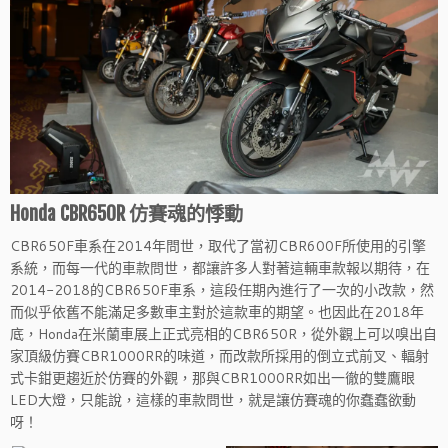
Honda CBR650R 仿賽魂的悸動
CBR650F車系在2014年問世，取代了當初CBR600F所使用的引擎
系統，而每一代的車款問世，都讓許多人對著這輛車款報以期待，在
2014-2018的CBR650F車系，這段任期內進行了一次的小改款，然
而似乎依舊不能滿足多數車主對於這款車的期望。也因此在2018年
底，Honda在米蘭車展上正式亮相的CBR650R，從外觀上可以嗅出自
家頂級仿賽CBR1000RR的味道，而改款所採用的倒立式前叉、輻射
式卡鉗更趨近於仿賽的外觀，那與CBR1000RR如出一徹的雙鷹眼
LED大燈，只能說，這樣的車款問世，就是讓仿賽魂的你蠢蠢欲動
呀！