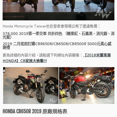
Honda Motorcycle Taiwan也在發表會現場公佈了建議售價：
378,000 2019第一季交車 共計四色 （糖果紅、石墨黑、消光銀、消
光藍）
2019 二月底前訂購CBR650R/CB650R/CBR500R 5000元真心感
謝禮
更為詳細的內容介紹，請點選下列網址內容觀看：
【2018米蘭車展
HONDA】CB家族大進擊!!!
HONDA CB650R 2019 原廠規格表