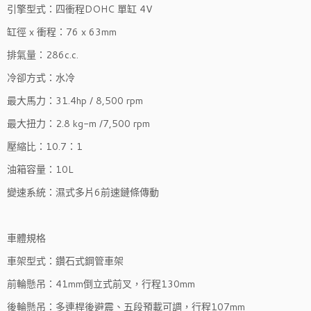
引擎型式：四衝程DOHC 單缸 4V
缸徑 x 衝程：76 x 63mm
排氣量：286c.c.
冷卻方式：水冷
最大馬力：31.4hp / 8,500 rpm
最大扭力：2.8 kg-m /7,500 rpm
壓縮比：10.7：1
油箱容量：10L
變速系統：濕式多片6前速鏈條傳動
車體規格
車架型式：鑽石式鋼管車架
前輪懸吊：41mm倒立式前叉，行程130mm
後輪懸吊：多連桿後避震、五段預載可調，行程107mm