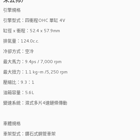
引擎規格
引擎型式：四衝程OHC 單缸 4V
缸徑 x 衝程：52.4 x 57.9mm
排氣量：124.0c.c.
冷卻方式：空冷
最大馬力：9.4ps / 7,000 rpm
最大扭力：1.1 kg-m /5,250 rpm
壓縮比：9.3：1
油箱容量：5.6L
變速系統：濕式多片4速鏈條傳動
車體規格
車架型式：鑽石式鋼管車架