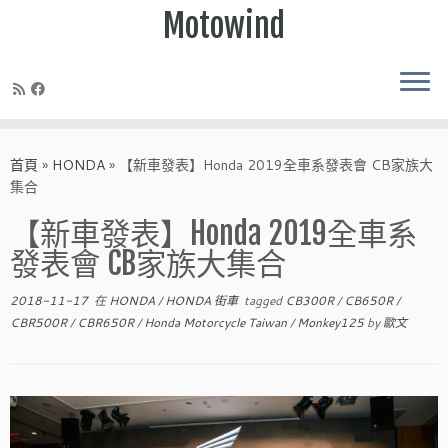
Motowind
Skip
to
首頁
»
HONDA
»
【新車發表】Honda 2019全車系發表會 CB家族大
content
集合
【新車發表】Honda 2019全車系
發表會 CB家族大集合
2018-11-17
在
HONDA
/
HONDA 街車
tagged
CB300R
/
CB650R
/
CBR500R
/
CBR650R
/
Honda Motorcycle Taiwan
/
Monkey125
by
歐文