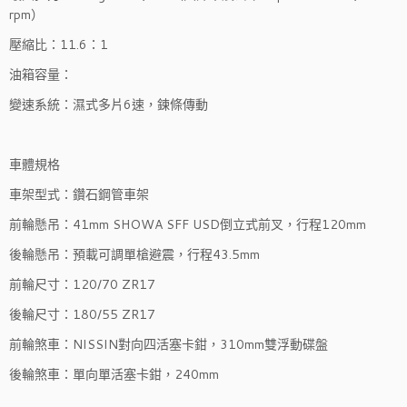
rpm）
壓縮比：11.6：1
油箱容量：
變速系統：濕式多片6速，鍊條傳動
車體規格
車架型式：鑽石鋼管車架
前輪懸吊：41mm SHOWA SFF USD倒立式前叉，行程120mm
後輪懸吊：預載可調單槍避震，行程43.5mm
前輪尺寸：120/70 ZR17
後輪尺寸：180/55 ZR17
前輪煞車：NISSIN對向四活塞卡鉗，310mm雙浮動碟盤
後輪煞車：單向單活塞卡鉗，240mm