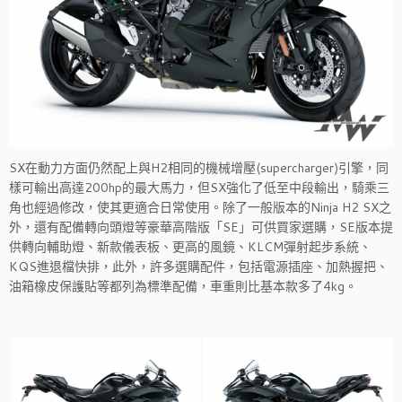
SX在動力方面仍然配上與H2相同的機械增壓(supercharger)引擎，同
樣可輸出高達200hp的最大馬力，但SX強化了低至中段輸出，騎乘三
角也經過修改，使其更適合日常使用。除了一般版本的Ninja H2 SX之
外，還有配備轉向頭燈等豪華高階版「SE」可供買家選購，SE版本提
供轉向輔助燈、新款儀表板、更高的風鏡、KLCM彈射起步系統、
KQS進退檔快排，此外，許多選購配件，包括電源插座、加熱握把、
油箱橡皮保護貼等都列為標準配備，車重則比基本款多了4kg。