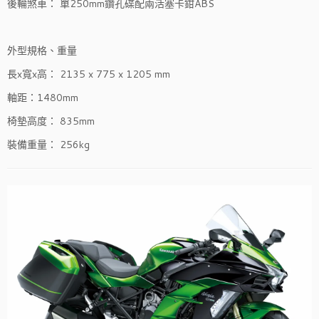
後輪煞車： 單250mm鑽孔碟配兩活塞卡鉗ABS
外型規格、重量
長x寬x高： 2135 x 775 x 1205 mm
軸距：1480mm
椅墊高度： 835mm
裝備重量： 256kg