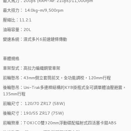
最大馬力：200ps (RAM-Air: 210ps)/11,000rpm
最大扭力： 14.0kg-m/9,500rpm
壓縮比：11.2:1
油箱容量：20L
變速系統：濕式多片6前速鏈條傳動
車體規格
車架型式：高拉力編織鋼管車架
前輪懸吊：43mm倒立套筒前叉，全功能調校，120mm行程
後輪懸吊：Uni-Trak多連桿結構的KYB掛瓶式全可調單體油壓避震，
135mm行程
前輪尺寸： 120/70 ZR17 (58W)
後輪尺寸：190/55 ZR17 (75W)
前輪煞車：TOKICO雙320mm浮動碟配幅射式四活塞卡鉗ABS