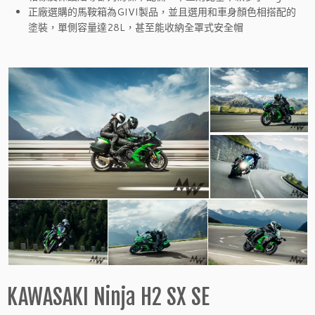
正廠選購的馬鞍箱為GIVI製品，並且選用和車身顏色相搭配的
塗裝，單側容量達28L，甚至能收納全罩式安全帽
KAWASAKI Ninja H2 SX SE