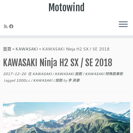
Motowind
Skip
to
首頁
»
KAWASAKI
»
KAWASAKI Ninja H2 SX / SE 2018
content
KAWASAKI Ninja H2 SX / SE 2018
2017-12-20
在
KAWASAKI
/
KAWASAKI 旅跑
/
KAWASAKI 特殊跑車款
tagged
1000c.c
/
KAWASAKI
/
旅跑
by
李 英豪