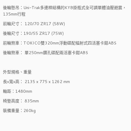
後輪懸吊：Uni-Trak多連桿結構的KYB掛瓶式全可調單體油壓避震，
135mm行程
前輪尺寸： 120/70 ZR17 (58W)
後輪尺寸：190/55 ZR17 (75W)
前輪煞車：TOKICO雙320mm浮動碟配幅射式四活塞卡鉗ABS
後輪煞車： 單250mm鑽孔碟配兩活塞卡鉗ABS
外型規格、重量
長x寬x高： 2135 x 775 x 1262 mm
軸距：1480mm
椅墊高度： 835mm
裝備重量：260kg