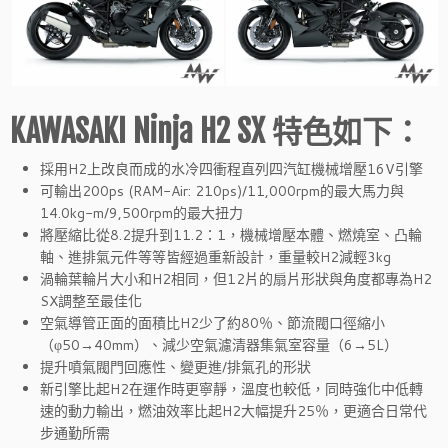
KAWASAKI Ninja H2 SX 特色如下：
採用H2上改良而成的水冷四衝程直列四汽缸機械增壓16V引擎
可輸出200ps (RAM-Air: 210ps)/11,000rpm的最大馬力與
14.0kg-m/9,500rpm的最大扭力
將壓縮比從8.2提升到11.2：1，機械增壓本體、燃燒室、凸輪
軸、進排氣元件等等皆經過重新設計，重量較H2減輕3kg
渦輪葉輪片大小和H2相同，但12片的扇片形狀與角度都專為H2
SX調整至最佳化
空氣導管正面的面積比H2少了約80％、節流閥口徑縮小
（φ50→40mm）、減少空氣濾清器集氣室容量（6→5L）
提升噴氣閥門回應性、變更進/排氣孔的形狀
新引擎比起H2在運作時更寧靜，溫度也較低，同時強化中低轉
速的動力輸出，燃油效率比起H2大幅提升25％，更適合日常代
步通勤所需