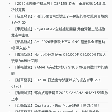
字:
【2026國際重型機車展】XSR155 發表！車展預購 14.8 萬
秒殺完售
【新車發表】不到35萬買V型雙缸？平民版的多功能跨界旅跑
SV-7 GX
【車廠新訊】Royal Enfield全新據點開幕 北台灣第三間插旗
北市中山區
【部品新訊】Arai 2026新帽款上市X-SNC 輕量化全罩運動
帽 深入剖析
【市場新訊】Honda公升新紀元 CB1000F CB1000GT導入
玩樂FunBike回歸
【編輯試駕】YAMAHA突破桎梏CYGNUS XR最具戰鬥力的勁
戰
【新車發表】SUZUKI打造出你夢寐以求的復古街車GSX
8T/8TT
【編輯試駕】都會旅跑新篇章2025 YAMAHA NMAX155改款
上市
【活動報導】Quartararo、Rins MotoGP選手快閃台灣！
【新車發表】油電新世代 PGO isavR威力 二輪油電首發