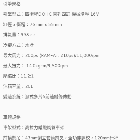
引擎規格
引擎型式：四衝程DOHC 直列四缸 機械增壓 16V
缸徑 x 衝程：76 mm x 55 mm
排氣量：998 c.c.
冷卻方式：水冷
最大馬力：200ps (RAM-Air: 210ps)/11,000rpm
最大扭力： 14.0kg-m/9,500rpm
壓縮比：11.2:1
油箱容量：20L
變速系統：濕式多片6前速鏈條傳動
車體規格
車架型式：高拉力編織鋼管車架
前輪懸吊：43mm倒立套筒前叉，全功能調校，120mm行程