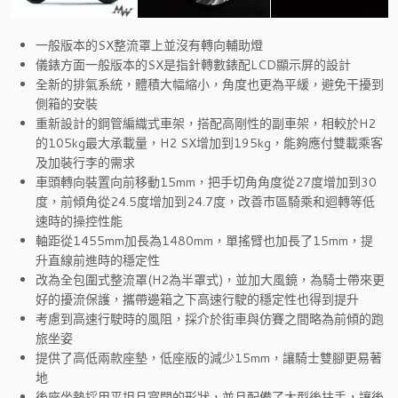
一般版本的SX整流罩上並沒有轉向輔助燈
儀錶方面一般版本的SX是指針轉數錶配LCD顯示屏的設計
全新的排氣系統，體積大幅縮小，角度也更為平緩，避免干擾到
側箱的安裝
重新設計的鋼管編織式車架，搭配高剛性的副車架，相較於H2
的105kg最大承載量，H2 SX增加到195kg，能夠應付雙載乘客
及加裝行李的需求
車頭轉向裝置向前移動15mm，把手切角角度從27度增加到30
度，前傾角從24.5度增加到24.7度，改善市區騎乘和迴轉等低
速時的操控性能
軸距從1455mm加長為1480mm，單搖臂也加長了15mm，提
升直線前進時的穩定性
改為全包圍式整流罩(H2為半罩式)，並加大風鏡，為騎士帶來更
好的擾流保護，攜帶邊箱之下高速行駛的穩定性也得到提升
考慮到高速行駛時的風阻，採介於街車與仿賽之間略為前傾的跑
旅坐姿
提供了高低兩款座墊，低座版的減少15mm，讓騎士雙腳更易著
地
後座坐墊採用平坦且寬闊的形狀，並且配備了大型後扶手，讓後