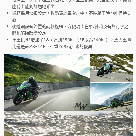
座騎士能夠舒適地乘坐
邊箱採用快扣設計，鎖點藏於車身之中，不裝箱子時也能保持美
觀
後避震設有外置的調校旋鈕，方便騎士在單/雙騎及有無行李之
間能隨時改變設定
車重比H2增加了18kg達到256kg（SE版為260kg），馬力重量
比還是較ZX-14R（車重269kg）來的優異