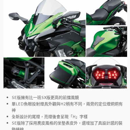
SE版擁有比一班SX版更高的前擋風鏡
單LED魚眼投射燈具外觀與H2稍有不同，兩旁的定位燈炯炯有
神
全新設計的尾燈，亮燈後會呈現「H」字樣
SE版除了採用麂皮風格的坐墊表皮外，還增加了具設計感的裝
飾縫線