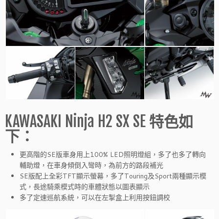
KAWASAKI Ninja H2 SX SE
特色如
下：
更高階的SE版車身用上100% LED照明燈組，多了也多了轉向
輔助燈，在車身傾倒入彎時，為前方的路段補光
SE版配上全彩TFT顯示螢幕，多了Touring及Sport兩種顯示模
式，長途騎乘模式時的車體狀態以圖表顯示
多了定速巡航系統，可以在左掣盒上利用按鈕調校