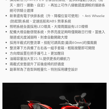
天、旅行、運動、自定），再加上可作八級敏感度調較的循跡系
統可供騎士選擇
新車還有電子快排系統（升、降檔位皆可使用）、Anti Wheelie
(防起頭)系統、定速巡航和ABS 煞車系統
照明系統全面採用LED燈具，大燈周圍設有LED燈條
配備大燈自動啓閉系統，外界亮度足夠時僅開啟日行燈，當進入
隧道或光度減弱時，則會自動開啟大燈
採用半截式的整流罩，搭配可調高度(最高60mm)的擋風鏡
整流罩下方具備了左右各一組手套箱，輕鬆按壓即可開閉
方向燈設置在把手護弓上，更加醒目
油箱容量加大至21.5L提供更長的續航力
兩截式坐墊提升了前後座椅的舒適度
副車架為了造型與輕量化，特別採用鏤空設計