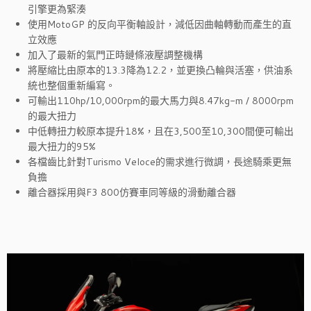
引擎更為緊湊
使用MotoGP 的反向平衡軸設計，減低因曲軸轉動而產生的直
立效應
加入了最新的氣門正時鏈條液壓調整機構
將壓縮比由原本的13.3降為12.2，並更換凸輪與活塞，供油系
統也整個重新編寫。
可輸出110hp/10,000rpm的最大馬力與8.47kg-m / 8000rpm
的最大扭力
中低轉扭力較原本提升18%，且在3,500至10,300間便可輸出
最大扭力的95%
各檔齒比針對Turismo Veloce的需求進行微調，長途騎乘更無
負擔
離合器採用與F3 800仿賽車同等級的滑動離合器