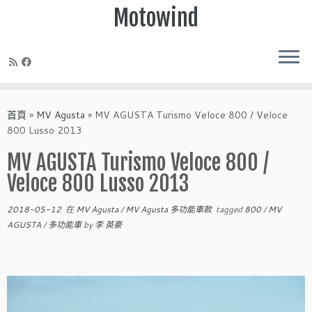
Motowind
Skip
to
首頁
»
MV Agusta
»
MV AGUSTA Turismo Veloce 800 / Veloce
content
800 Lusso 2013
MV AGUSTA Turismo Veloce 800 /
Veloce 800 Lusso 2013
2018-05-12
在
MV Agusta
/
MV Agusta 多功能車款
tagged
800
/
MV
AGUSTA
/
多功能車
by
李 英豪