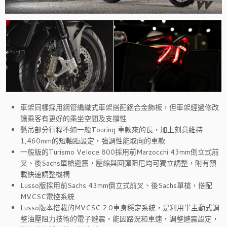
車架同樣採用鋼管編織式車架搭配鋁合金飾板，但車架經過修改
讓乘客有更好的乘坐空間及支撐性
懸吊部分行程不如一般Touring 車款來的長，加上刻意維持
1,460mm的短軸距設定，強調性能取向的車款
一般版的Turismo Veloce 800採用前Marzocchi 43mm倒立式前
叉、後Sachs單槍避震，壓縮與回彈阻尼均可獨立調整，附有預
載快速調整機構
Lusso版採用前Sachs 43mm倒立式前叉、後Sachs單槍，搭配
MVCSC電控系統
Lusso版本搭載的MVCSC 2.0車身穩定系統，是利用半主動式調
整油壓阻力技術的電子避震，能因路況和車速，調整避震設定，