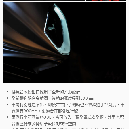
排氣管尾段出口採用了全新的方形設計
全新鑄造鋁合金輪圈，後輪的寬度達到190mm
車尾特別經過窄化，即使左右掛了側箱也不會超過手把寬度，車
寬僅有900mm，更適合在都會區行駛
兩側行李箱容量各30L，皆可放入一頂全罩式安全帽，外型也配
合後座騎乘姿勢給予較佳的乘坐空間