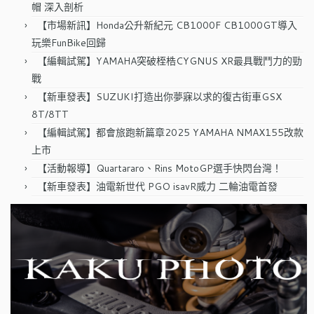
帽 深入剖析
【市場新訊】Honda公升新紀元 CB1000F CB1000GT導入
玩樂FunBike回歸
【編輯試駕】YAMAHA突破桎梏CYGNUS XR最具戰鬥力的勁
戰
【新車發表】SUZUKI打造出你夢寐以求的復古街車GSX
8T/8TT
【編輯試駕】都會旅跑新篇章2025 YAMAHA NMAX155改款
上市
【活動報導】Quartararo、Rins MotoGP選手快閃台灣！
【新車發表】油電新世代 PGO isavR威力 二輪油電首發