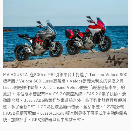
MV AGUSTA 在800cc 三缸引擎平台上打造了 Turismo Veloce 800
標準版 / Veloce 800 Lusso高階版，Veloce是義大利文的速度之意
Lusso則是譯作奢華，因此Turismo Veloce便是「高速巡航車型」的
意思。 兩個版本皆配有MVICS 2.0電控系統、EAS 2.0電子快排、滑
動離合器、Bosch ABS防鎖死煞車系統之外，為了強化舒適性與便利
性，多了全新TFT-LCD彩色液晶顯示儀表、藍芽系統、12V電源輸
出USB插槽等配備。Lusso(Luxury)版本則是多了可調式半主動避震系
統、加熱把手、GPS接收器以及中央駐車架。