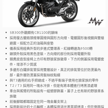
SB300外觀頗有CB1100的韻味
採用復古鍍鉻頭燈單圓燈與圓形方向燈、電鍍圓形後視鏡與雙槍
避震，搭配方正的油箱與座墊
儀表採用經典外型的步進式雙環表，紅線轉速為9500轉
錶頭外殼採用黑色塗裝，方向燈的部分則採用電鍍外殼
類麂皮造型座椅上方印有野狼家族徽章，下方的側蓋採用電鍍套
件，增添不少質感
多邊形白鐵排氣管採用雙層設計，真正的排氣管位於防燙蓋內
部，最外層防燙蓋採用髮絲紋點綴
與T3通用的右手把總成，不過平衡端子使用也狼家族的零件
T2 / T3 採用同一塊水冷排，但是有將本體進行烤黑漆處理
車台與搖臂的所點設有一組塑膠飾蓋，蓋子上也有新的野狼車系
族徽
前後腳踏都踏固定在同一塊金屬支架上
採用新設計的十爪輪框，本體採用消光黑質感烤漆，但在側面採