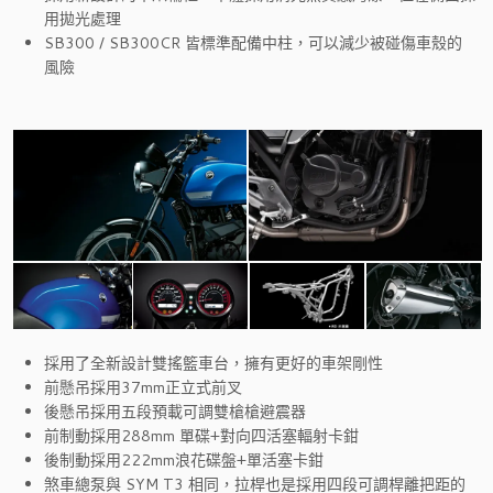
用拋光處理
SB300 / SB300CR 皆標準配備中柱，可以減少被碰傷車殼的
風險
採用了全新設計雙搖籃車台，擁有更好的車架剛性
前懸吊採用37mm正立式前叉
後懸吊採用五段預載可調雙槍槍避震器
前制動採用288mm 單碟+對向四活塞輻射卡鉗
後制動採用222mm浪花碟盤+單活塞卡鉗
煞車總泵與 SYM T3 相同，拉桿也是採用四段可調桿離把距的