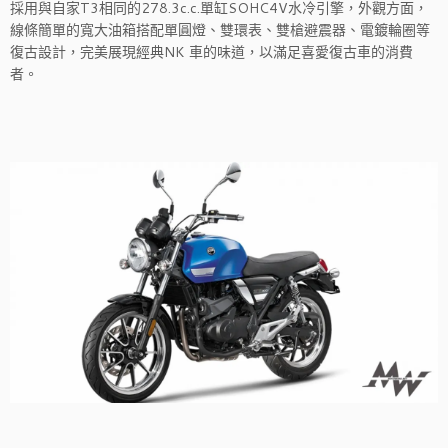
採用與自家T3相同的278.3c.c.單缸SOHC4V水冷引擎，外觀方面，
線條簡單的寬大油箱搭配單圓燈、雙環表、雙槍避震器、電鍍輪圈等
復古設計，完美展現經典NK 車的味道，以滿足喜愛復古車的消費
者。