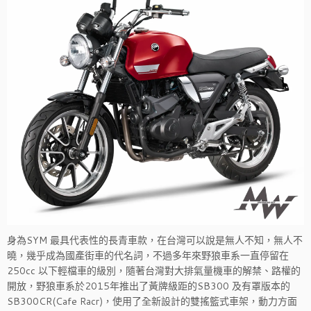
身為SYM 最具代表性的長青車款，在台灣可以說是無人不知，無人不
曉，幾乎成為國產街車的代名詞，不過多年來野狼車系一直停留在
250cc 以下輕檔車的級別，隨著台灣對大排氣量機車的解禁、路權的
開放，野狼車系於2015年推出了黃牌級距的SB300 及有罩版本的
SB300CR(Cafe Racr)，使用了全新設計的雙搖籃式車架，動力方面