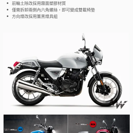
前輪土除改採用霧面塑膠材質
僅需拆卸兩側內六角螺絲，即可變成雙載椅墊
方向燈改採用薰黑燈具組