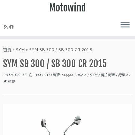
Motowind
Skip
to
首頁
»
SYM
»
SYM SB 300 / SB 300 CR 2015
content
SYM SB 300 / SB 300 CR 2015
2018-06-15
在
SYM
/
SYM 街車
tagged
300c.c.
/
SYM
/
復古街車
/
街車
by
李 英豪