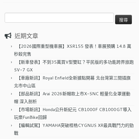
搜
尋
關
近期文章
鍵
字:
【2026國際重型機車展】XSR155 發表！車展預購 14.8 萬
秒殺完售
【新車發表】不到35萬買V型雙缸？平民版的多功能跨界旅跑
SV-7 GX
【車廠新訊】Royal Enfield全新據點開幕 北台灣第三間插旗
北市中山區
【部品新訊】Arai 2026新帽款上市X-SNC 輕量化全罩運動
帽 深入剖析
【市場新訊】Honda公升新紀元 CB1000F CB1000GT導入
玩樂FunBike回歸
【編輯試駕】YAMAHA突破桎梏CYGNUS XR最具戰鬥力的勁
戰