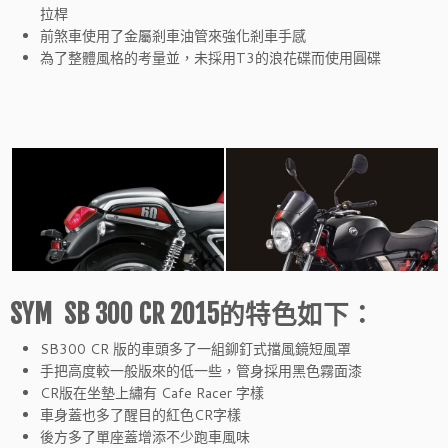
拉桿
前煞車使用了金屬剎車油管來強化剎車手感
為了整體風格的考量並，未採用T3的浪花碟而使用圓碟
SYM SB 300 CR 2015的特色如下：
SB300 CR 版的車頭多了一組鉚釘式擋風鏡短風罩
手把高度較一般版來的低一些，管身採用黑色霧面漆
CR版在坐墊上繡有 Cafe Racer 字樣
車身蓋也多了醒目的紅色CR字樣
後方多了單座蓋增添不少跑車風味