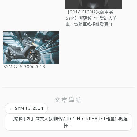
【2018 EICMA米蘭車展
SYM】迎頭趕上!!!雙缸大羊
電、電動車款相繼發表!!!
SYM GTS 300i 2013
文章導航
←
SYM T3 2014
【編輯手札】歐文大叔聊部品 #01 HJC RPHA JET輕量化的選
擇
→