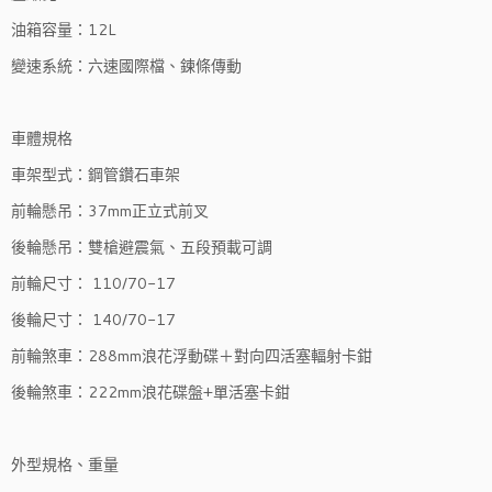
油箱容量：12L
變速系統：六速國際檔、鍊條傳動
車體規格
車架型式：鋼管鑽石車架
前輪懸吊：37mm正立式前叉
後輪懸吊：雙槍避震氣、五段預載可調
前輪尺寸： 110/70-17
後輪尺寸： 140/70-17
前輪煞車：288mm浪花浮動碟＋對向四活塞輻射卡鉗
後輪煞車：222mm浪花碟盤+單活塞卡鉗
外型規格、重量