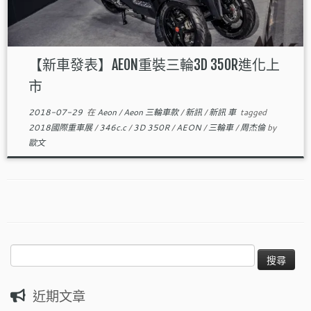
【新車發表】AEON重裝三輪3D 350R進化上
市
2018-07-29
在
Aeon
/
Aeon 三輪車款
/
新訊
/
新訊 車
tagged
2018國際重車展
/
346c.c
/
3D 350R
/
AEON
/
三輪車
/
周杰倫
by
歐文
搜
尋
關
近期文章
鍵