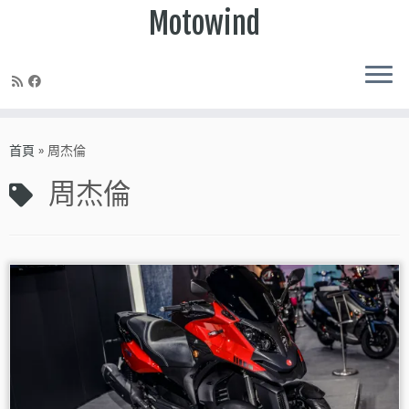
Motowind
Skip
to
首頁
»
周杰倫
content
周杰倫