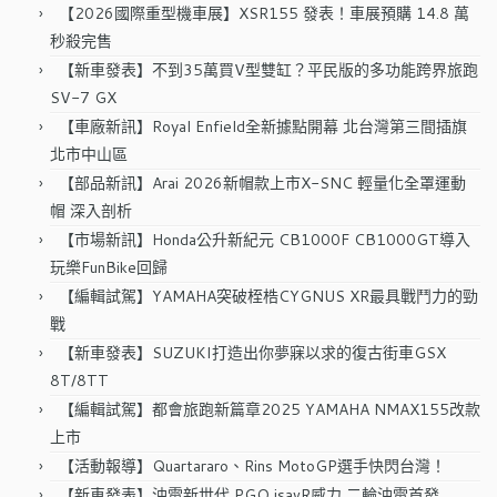
字:
【2026國際重型機車展】XSR155 發表！車展預購 14.8 萬
秒殺完售
【新車發表】不到35萬買V型雙缸？平民版的多功能跨界旅跑
SV-7 GX
【車廠新訊】Royal Enfield全新據點開幕 北台灣第三間插旗
北市中山區
【部品新訊】Arai 2026新帽款上市X-SNC 輕量化全罩運動
帽 深入剖析
【市場新訊】Honda公升新紀元 CB1000F CB1000GT導入
玩樂FunBike回歸
【編輯試駕】YAMAHA突破桎梏CYGNUS XR最具戰鬥力的勁
戰
【新車發表】SUZUKI打造出你夢寐以求的復古街車GSX
8T/8TT
【編輯試駕】都會旅跑新篇章2025 YAMAHA NMAX155改款
上市
【活動報導】Quartararo、Rins MotoGP選手快閃台灣！
【新車發表】油電新世代 PGO isavR威力 二輪油電首發