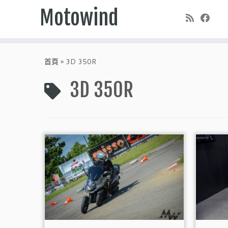
Motowind
Skip
to
首頁
»
3D 350R
content
3D 350R