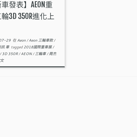
車發表】AEON重
輪3D 350R進化上
07-29
在
Aeon
/
Aeon 三輪車款
/
新訊 車
tagged
2018國際重車展
/
/
3D 350R
/
AEON
/
三輪車
/
周杰
文