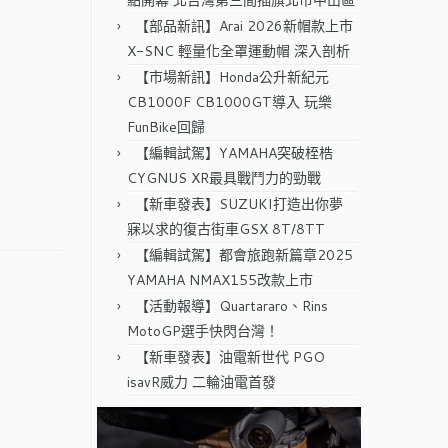
點開幕 北台灣第三間插旗北市中山區
【部品新訊】Arai 2026新帽款上市
X-SNC 輕量化全罩運動帽 深入剖析
【市場新訊】Honda公升新紀元
CB1000F CB1000GT導入 玩樂
FunBike回歸
【編輯試駕】YAMAHA突破桎梏
CYGNUS XR最具戰鬥力的勁戰
【新車發表】SUZUKI打造出你夢
寐以求的復古街車GSX 8T/8TT
【編輯試駕】都會旅跑新篇章2025
YAMAHA NMAX155改款上市
【活動報導】Quartararo、Rins
MotoGP選手快閃台灣！
【新車發表】油電新世代 PGO
isavR威力 二輪油電首發