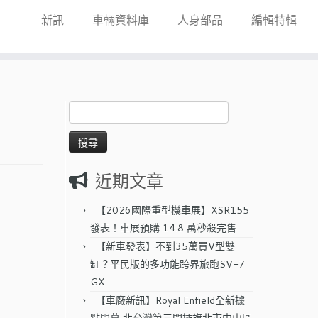
新訊
車輛資料庫
人身部品
編輯特輯
搜
尋
關
鍵
字:
近期文章
【2026國際重型機車展】XSR155
發表！車展預購 14.8 萬秒殺完售
【新車發表】不到35萬買V型雙
缸？平民版的多功能跨界旅跑SV-7
GX
【車廠新訊】Royal Enfield全新據