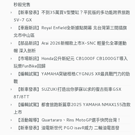
秒殺完售
【新車發表】不到35萬買V型雙缸？平民版的多功能跨界旅跑
SV-7 GX
【車廠新訊】Royal Enfield全新據點開幕 北台灣第三間插旗
北市中山區
【部品新訊】Arai 2026新帽款上市X-SNC 輕量化全罩運動
帽 深入剖析
【市場新訊】Honda公升新紀元 CB1000F CB1000GT導入
玩樂FunBike回歸
【編輯試駕】YAMAHA突破桎梏CYGNUS XR最具戰鬥力的勁
戰
【新車發表】SUZUKI打造出你夢寐以求的復古街車GSX
8T/8TT
【編輯試駕】都會旅跑新篇章2025 YAMAHA NMAX155改款
上市
【活動報導】Quartararo、Rins MotoGP選手快閃台灣！
【新車發表】油電新世代 PGO isavR威力 二輪油電首發