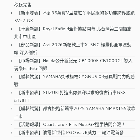
秒殺完售
【新車發表】不到35萬買V型雙缸？平民版的多功能跨界旅跑
SV-7 GX
【車廠新訊】Royal Enfield全新據點開幕 北台灣第三間插旗
北市中山區
【部品新訊】Arai 2026新帽款上市X-SNC 輕量化全罩運動
帽 深入剖析
【市場新訊】Honda公升新紀元 CB1000F CB1000GT導入
玩樂FunBike回歸
【編輯試駕】YAMAHA突破桎梏CYGNUS XR最具戰鬥力的勁
戰
【新車發表】SUZUKI打造出你夢寐以求的復古街車GSX
8T/8TT
【編輯試駕】都會旅跑新篇章2025 YAMAHA NMAX155改款
上市
【活動報導】Quartararo、Rins MotoGP選手快閃台灣！
【新車發表】油電新世代 PGO isavR威力 二輪油電首發