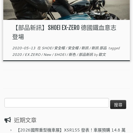
【部品新訊】SHOEI EX-ZERO 德國鐵血意志
登場
2020-05-13
在
SHOEI 安全帽
/
安全帽
/
新訊
/
新訊 部品
tagged
2020
/
EX ZERO
/
New
/
SHOEI
/
新色
/
部品新訊
by
歐文
搜
尋
關
近期文章
鍵
字:
【2026國際重型機車展】XSR155 發表！車展預購 14.8 萬