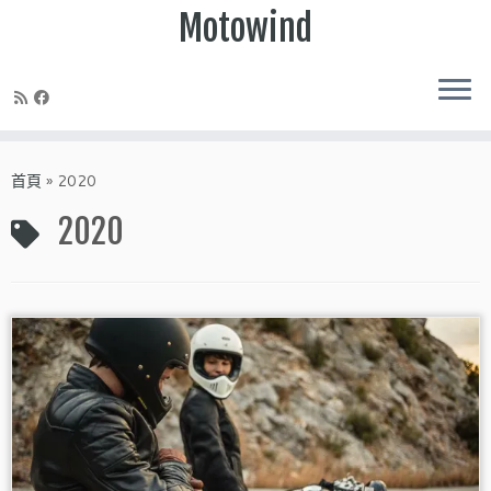
Motowind
Skip
to
首頁
»
2020
content
2020