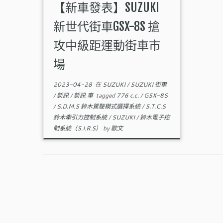
【新車發表】SUZUKI
新世代街車GSX-8S 搶
攻中級距運動街車市
場
2023-04-28
在
SUZUKI
/
SUZUKI 街車
/
新訊
/
新訊 車
tagged
776 c.c.
/
GSX-8S
/
S.D.M.S 鈴木駕駛模式選擇系統
/
S.T.C.S
鈴木牽引力控制系統
/
SUZUKI
/
鈴木電子控
制系統（S.I.R.S）
by
歐文