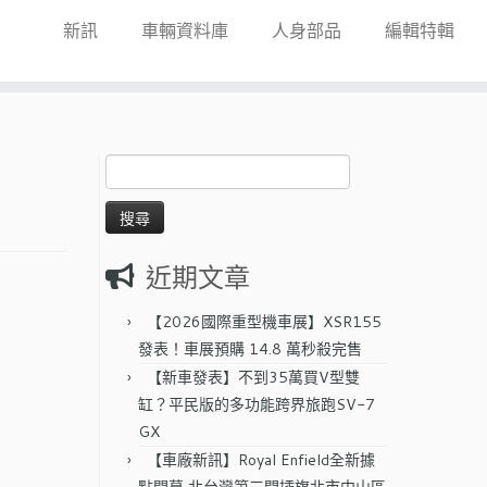
新訊
車輛資料庫
人身部品
編輯特輯
搜
尋
關
鍵
字:
近期文章
【2026國際重型機車展】XSR155
發表！車展預購 14.8 萬秒殺完售
【新車發表】不到35萬買V型雙
缸？平民版的多功能跨界旅跑SV-7
GX
【車廠新訊】Royal Enfield全新據