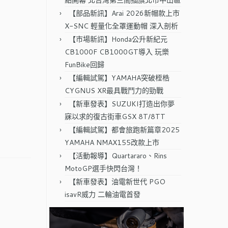
點開幕 北台灣第三間插旗北市中山區
【部品新訊】Arai 2026新帽款上市
X-SNC 輕量化全罩運動帽 深入剖析
【市場新訊】Honda公升新紀元
CB1000F CB1000GT導入 玩樂
FunBike回歸
【編輯試駕】YAMAHA突破桎梏
CYGNUS XR最具戰鬥力的勁戰
【新車發表】SUZUKI打造出你夢
寐以求的復古街車GSX 8T/8TT
【編輯試駕】都會旅跑新篇章2025
YAMAHA NMAX155改款上市
【活動報導】Quartararo、Rins
MotoGP選手快閃台灣！
【新車發表】油電新世代 PGO
isavR威力 二輪油電首發