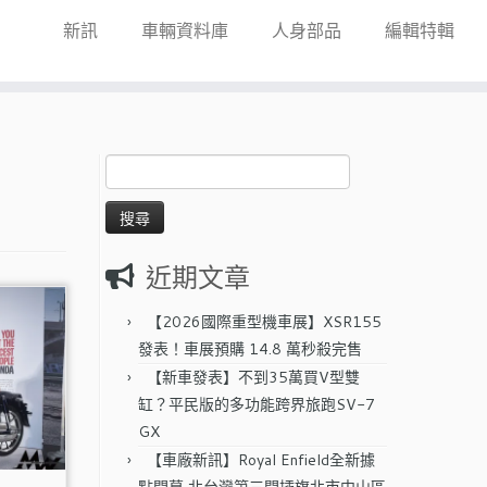
新訊
車輛資料庫
人身部品
編輯特輯
搜
尋
關
鍵
字:
近期文章
【2026國際重型機車展】XSR155
發表！車展預購 14.8 萬秒殺完售
【新車發表】不到35萬買V型雙
缸？平民版的多功能跨界旅跑SV-7
GX
【車廠新訊】Royal Enfield全新據