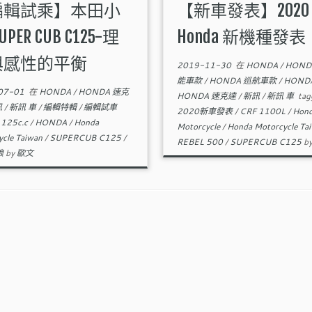
編輯試乘】本田小
【新車發表】2020
UPER CUB C125-理
Honda 新機種發表
與感性的平衡
2019-11-30
在
HONDA
/
HOND
能車款
/
HONDA 巡航車款
/
HOND
07-01
在
HONDA
/
HONDA 速克
HONDA 速克達
/
新訊
/
新訊 車
tag
訊
/
新訊 車
/
編輯特輯
/
編輯試車
2020新車發表
/
CRF 1100L
/
Hon
d
125c.c
/
HONDA
/
Honda
Motorcycle
/
Honda Motorcycle Ta
ycle Taiwan
/
SUPERCUB C125
/
REBEL 500
/
SUPERCUB C125
b
狼
by
歐文