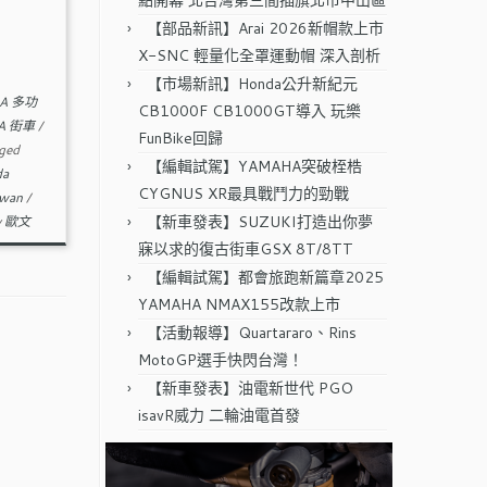
點開幕 北台灣第三間插旗北市中山區
【部品新訊】Arai 2026新帽款上市
X-SNC 輕量化全罩運動帽 深入剖析
【市場新訊】Honda公升新紀元
A 多功
CB1000F CB1000GT導入 玩樂
A 街車
/
FunBike回歸
ged
【編輯試駕】YAMAHA突破桎梏
da
CYGNUS XR最具戰鬥力的勁戰
iwan
/
【新車發表】SUZUKI打造出你夢
y
歐文
寐以求的復古街車GSX 8T/8TT
【編輯試駕】都會旅跑新篇章2025
YAMAHA NMAX155改款上市
【活動報導】Quartararo、Rins
MotoGP選手快閃台灣！
【新車發表】油電新世代 PGO
isavR威力 二輪油電首發