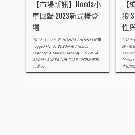
【市場新訊】Honda小
【
車回歸 2023新式樣登
狼 S
場
性
2022-11-24
在
HONDA
/
HONDA 街車
2020-
tagged
Honda 2023新車
/
Honda
達
/
新
Motorcycle Taiwan
/
Monkey125
/
MSX
tagge
GROM
/
SUPERCUB C125
/
官方新聞稿
Motorc
by
歐文
本田小