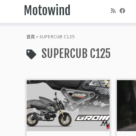
Motowind
Skip
to
首頁
»
SUPERCUB C125
content
SUPERCUB C125