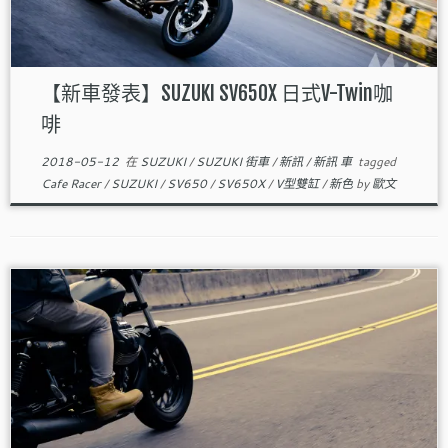
【新車發表】SUZUKI SV650X 日式V-Twin咖
啡
2018-05-12
在
SUZUKI
/
SUZUKI 街車
/
新訊
/
新訊 車
tagged
Cafe Racer
/
SUZUKI
/
SV650
/
SV650X
/
V型雙缸
/
新色
by
歐文