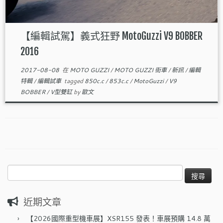
【編輯試駕】義式狂野 MotoGuzzi V9 BOBBER
2016
2017-08-08
在
MOTO GUZZI
/
MOTO GUZZI 街車
/
新訊
/
編輯
特輯
/
編輯試車
tagged
850c.c
/
853c.c
/
MotoGuzzi
/
V9
BOBBER
/
V型雙缸
by
歐文
搜
尋
關
近期文章
鍵
字:
【2026國際重型機車展】XSR155 發表！車展預購 14.8 萬