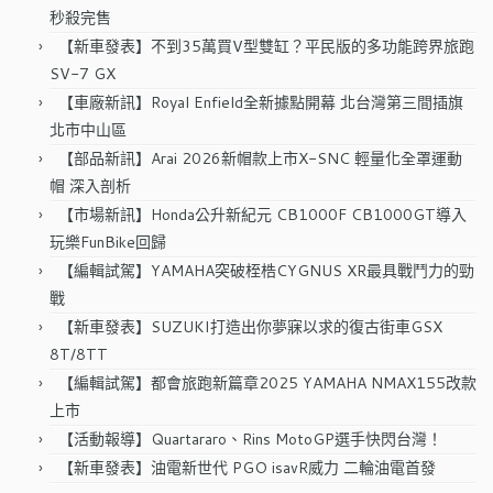
秒殺完售
【新車發表】不到35萬買V型雙缸？平民版的多功能跨界旅跑
SV-7 GX
【車廠新訊】Royal Enfield全新據點開幕 北台灣第三間插旗
北市中山區
【部品新訊】Arai 2026新帽款上市X-SNC 輕量化全罩運動
帽 深入剖析
【市場新訊】Honda公升新紀元 CB1000F CB1000GT導入
玩樂FunBike回歸
【編輯試駕】YAMAHA突破桎梏CYGNUS XR最具戰鬥力的勁
戰
【新車發表】SUZUKI打造出你夢寐以求的復古街車GSX
8T/8TT
【編輯試駕】都會旅跑新篇章2025 YAMAHA NMAX155改款
上市
【活動報導】Quartararo、Rins MotoGP選手快閃台灣！
【新車發表】油電新世代 PGO isavR威力 二輪油電首發