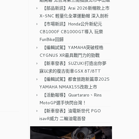
點開幕 北台灣第三間插旗北市中山區
【部品新訊】Arai 2026新帽款上市
X-SNC 輕量化全罩運動帽 深入剖析
【市場新訊】Honda公升新紀元
CB1000F CB1000GT導入 玩樂
FunBike回歸
【編輯試駕】YAMAHA突破桎梏
CYGNUS XR最具戰鬥力的勁戰
【新車發表】SUZUKI打造出你夢
寐以求的復古街車GSX 8T/8TT
【編輯試駕】都會旅跑新篇章2025
YAMAHA NMAX155改款上市
【活動報導】Quartararo、Rins
MotoGP選手快閃台灣！
【新車發表】油電新世代 PGO
isavR威力 二輪油電首發