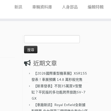
新訊
車輛資料庫
人身部品
編輯特輯
搜
尋
關
鍵
字:
近期文章
【2026國際重型機車展】XSR155
發表！車展預購 14.8 萬秒殺完售
【新車發表】不到35萬買V型雙
缸？平民版的多功能跨界旅跑SV-7
GX
【車廠新訊】Royal Enfield全新據