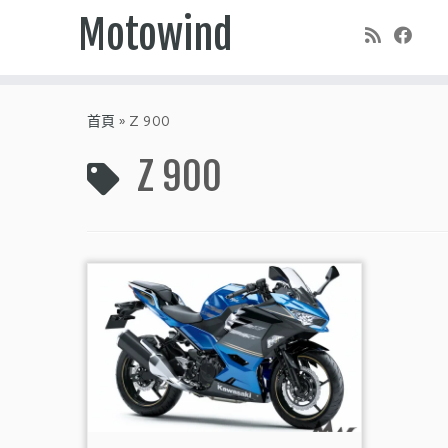
Motowind
Skip
to
首頁
»
Z 900
content
Z 900