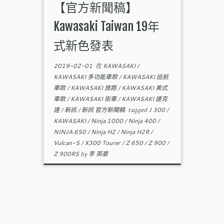
【官方新聞稿】
Kawasaki Taiwan 19年
式新色發表
2019-02-01
在
KAWASAKI
/
KAWASAKI 多功能車款
/
KAWASAKI 巡航
車款
/
KAWASAKI 旅跑
/
KAWASAKI 美式
車款
/
KAWASAKI 街車
/
KAWASAKI 速克
達
/
新訊
/
新訊 官方新聞稿
tagged
J 300
/
KAWASAKI
/
Ninja 1000
/
Ninja 400
/
NINJA 650
/
Ninja H2
/
Ninja H2R
/
Vulcan-S
/
X300 Tourer
/
Z 650
/
Z 900
/
Z 900RS
by
李 英豪