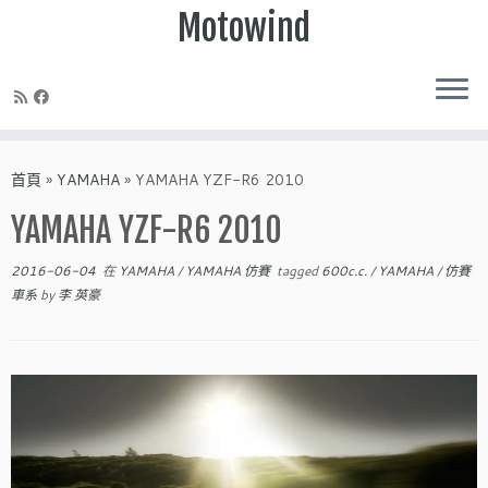
Motowind
Skip
to
首頁
»
YAMAHA
»
YAMAHA YZF-R6 2010
content
YAMAHA YZF-R6 2010
2016-06-04
在
YAMAHA
/
YAMAHA 仿賽
tagged
600c.c.
/
YAMAHA
/
仿賽
車系
by
李 英豪