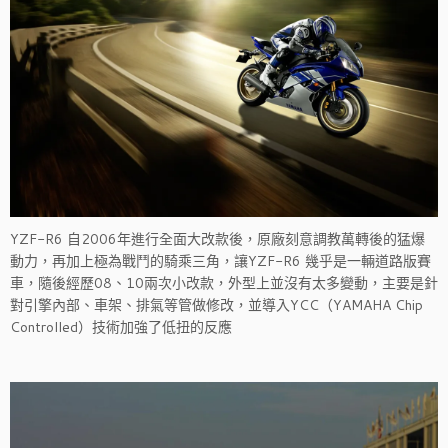
YZF-R6 自2006年進行全面大改款後，原廠刻意調教萬轉後的猛爆
動力，再加上極為戰鬥的騎乘三角，讓YZF-R6 幾乎是一輛道路版賽
車，隨後經歷08、10兩次小改款，外型上並沒有太多變動，主要是針
對引擎內部、車架、排氣等管做修改，並導入YCC（YAMAHA Chip
Controlled）技術加強了低扭的反應