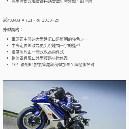
採用滑動式離合器與鎂合金引擎外殼、副車架
外型風格：
車頭正中間的大型進氣口是鮮明的特色之一
中央定位燈改為更尖銳地類十字的造型
後座尾殼由一體式改為兩件式
整流罩通風口外型經過些微修改
10年後的R6排氣管尾段稍微加長至超過後搖臂