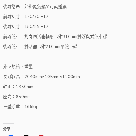
後輪懸吊：外掛氮氣瓶全可調避震
前輪尺寸：120/70 -17
後輪尺寸：180/55 -17
前輪煞車：對向四活塞輻射卡鉗310mm雙浮動式煞車碟
後輪煞車：雙活塞卡鉗210mm單煞車碟
外型規格、重量
長x寬x高：2040mm×105mm×1100mm
軸距：1380mm
座高：850mm
車體淨重：166kg
分享：