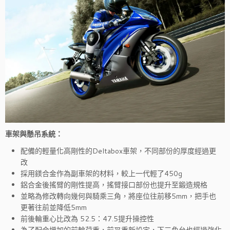
車架與懸吊系統：
配備的輕量化高剛性的Deltabox車架，不同部份的厚度經過更
改
採用鎂合金作為副車架的材料，較上一代輕了450g
鋁合金後搖臂的剛性提高，搖臂接口部份也提升至鍛造規格
並略為修改轉向幾何與騎乘三角，將座位往前移5mm，把手也
更著往前並降低5mm
前後輪重心比改為 52.5：47.5提升操控性