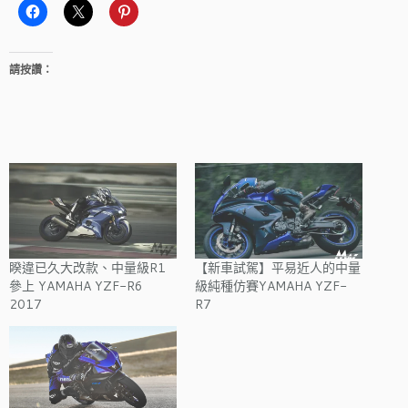
請按讚：
睽違已久大改款、中量級R1
【新車試駕】平易近人的中量
參上 YAMAHA YZF-R6
級純種仿賽YAMAHA YZF-
2017
R7