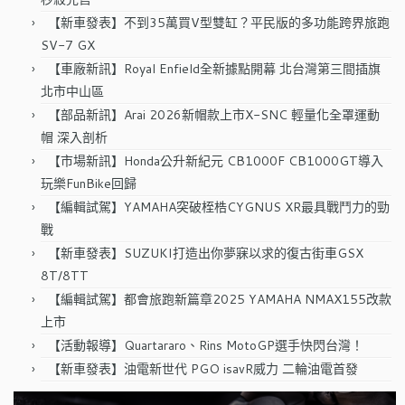
【新車發表】不到35萬買V型雙缸？平民版的多功能跨界旅跑
SV-7 GX
【車廠新訊】Royal Enfield全新據點開幕 北台灣第三間插旗
北市中山區
【部品新訊】Arai 2026新帽款上市X-SNC 輕量化全罩運動
帽 深入剖析
【市場新訊】Honda公升新紀元 CB1000F CB1000GT導入
玩樂FunBike回歸
【編輯試駕】YAMAHA突破桎梏CYGNUS XR最具戰鬥力的勁
戰
【新車發表】SUZUKI打造出你夢寐以求的復古街車GSX
8T/8TT
【編輯試駕】都會旅跑新篇章2025 YAMAHA NMAX155改款
上市
【活動報導】Quartararo、Rins MotoGP選手快閃台灣！
【新車發表】油電新世代 PGO isavR威力 二輪油電首發