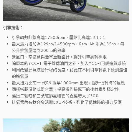
引擎技術
：
引擎轉數紅線高達17500rpm，壓縮比高達13.1：1
最大馬力增加為129hp/14500rpm，Ram-Air 則為135hp，每
公升排氣量達到200hp的效率
進氣口、空濾盒與活塞重新設計，提升引擎高轉極限
除原本的YCC-T 電子線傳油門之外，加入YCC-I可變進氣系統
利用改變進氣歧管行程的長度，藉此在不同引擎轉數下達到最佳
的進氣量
最大扭力比前一 代R6 提早1000rpm 出現，提升低轉時的反應
同樣搭載滑動式離合器，提高激烈操駕下的後輪牽引穩定性
連接二號缸和三號缸排氣岐管的直徑增大了30%
排氣管內有鈦合金活瓣EXUP技術，強化了低速時的扭力反應