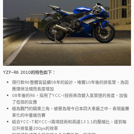
YZF-R6 2010的特色如下：
現行款R6整體皆延續08年的設計，唯獨10年後的排氣管，為因
應環保法規而長度增加
08年後的R6，採用了YCC-I技術來改變入氣管道的長度，加強
了低扭的反應
極為戰鬥的騎乘三角，被譽為現今日本四大車廠之中，表現最賽
車化的中量級仿賽
結合YCC-T和YCC-I兩項技術和高達13.1:1的壓縮比，達到每
公升排氣量200ps的效率